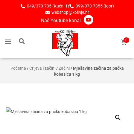
049/370-735 (Kućni 1)
099/370-7355 (Igor)
webshop@kolinje.hr
Naš Youtube kanal
0
Početna
/
Crijeva i začini
/
Začini
/ Mješavina začina za pučka
kobasicu 1 kg