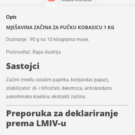
Opis
Dodatne informacije
Opis
MJEŠAVINA ZAČINA ZA PUČKU KOBASICU 1 KG
Doziranje : 90 g na 10 kilograma mase.
Porizvođač: Raps Austrija
Sastojci
Začini (među ostalim paprika, korijandar, papar),
stabilizator: di- i trifosfati; dekstroza, antioksidans:
askorbinska kiselina; ekstrakti začina.
Preporuka za deklariranje
prema LMIV-u