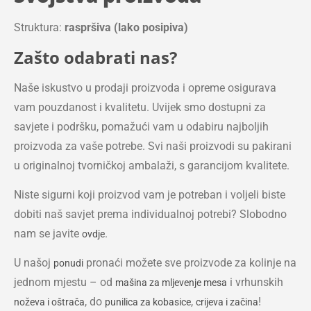
Struktura:
raspršiva (lako posipiva)
Zašto odabrati nas?
Naše iskustvo u prodaji proizvoda i opreme osigurava
vam pouzdanost i kvalitetu. Uvijek smo dostupni za
savjete i podršku, pomažući vam u odabiru najboljih
proizvoda za vaše potrebe. Svi naši proizvodi su pakirani
u originalnoj tvorničkoj ambalaži, s garancijom kvalitete.
Niste sigurni koji proizvod vam je potreban i voljeli biste
dobiti naš savjet prema individualnoj potrebi? Slobodno
nam se javite
.
ovdje
U našoj
pronaći možete sve proizvode za kolinje na
ponudi
jednom mjestu – od
i vrhunskih
mašina za mljevenje mesa
, do
,
!
noževa i oštrača
punilica za kobasice
crijeva i začina