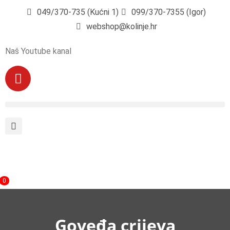
049/370-735 (Kućni 1)
099/370-7355 (Igor)
webshop@kolinje.hr
Naš Youtube kanal
0
Goveđa crijeva