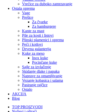
Vrećice za duboko zamrzavanje
Ostala oprema
Vage
Prešice
Za čvarke
Za hamburgere
Kante za mast
Pile za kosti i listovi
Plinski plamenici i oprema
Peći i kotlovi
Drvena galanterija
Kuke za meso
Inox kuke
Pocinčane kuke
Sajle za izvlačenje
Skidanje dlake i papaka
Naprave za omamljivanje
Vezanje kobasica i salama
Pasiranje rajčice
Ostalo
AKCIJA
Blog
TOP PROIZVODI
Noževi i oštraći