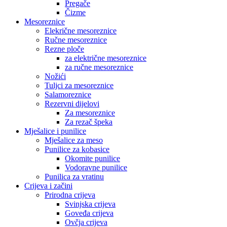
Pregače
Čizme
Mesoreznice
Elekrične mesoreznice
Ručne mesoreznice
Rezne ploče
za električne mesoreznice
za ručne mesoreznice
Nožići
Tuljci za mesoreznice
Salamoreznice
Rezervni dijelovi
Za mesoreznice
Za rezač špeka
Mješalice i punilice
Mješalice za meso
Punilice za kobasice
Okomite punilice
Vodoravne punilice
Punilica za vratinu
Crijeva i začini
Prirodna crijeva
Svinjska crijeva
Goveđa crijeva
Ovčja crijeva