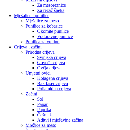
Za mesoreznice
Za rezač špeka
Mješalice i punilice
Mješalice za meso
Punilice za kobasice
Okomite punilice
Vodoravne punilice
Punilica za vratinu
Crijeva i začini
Prirodna crijeva
Svinjska crijeva
Goveđa crijeva
Ovčja crijeva
Umjetni ovici
Kolagena crijeva
Bak faser crijeva
Poliamidna crijeva
Začini
Sol
Papar
Paprika
Češnjak
Aditvi i mješavine začina
Mrežice za meso