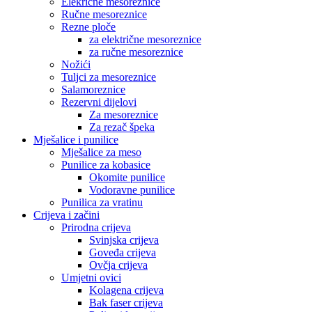
Elekrične mesoreznice
Ručne mesoreznice
Rezne ploče
za električne mesoreznice
za ručne mesoreznice
Nožići
Tuljci za mesoreznice
Salamoreznice
Rezervni dijelovi
Za mesoreznice
Za rezač špeka
Mješalice i punilice
Mješalice za meso
Punilice za kobasice
Okomite punilice
Vodoravne punilice
Punilica za vratinu
Crijeva i začini
Prirodna crijeva
Svinjska crijeva
Goveđa crijeva
Ovčja crijeva
Umjetni ovici
Kolagena crijeva
Bak faser crijeva