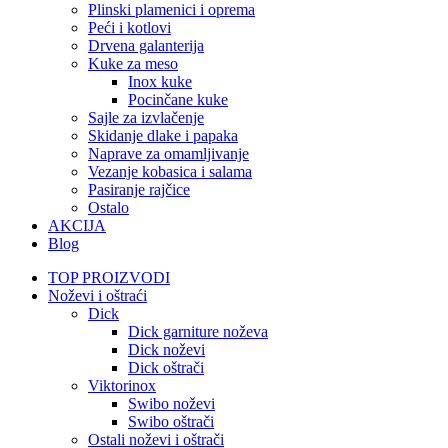
Plinski plamenici i oprema
Peći i kotlovi
Drvena galanterija
Kuke za meso
Inox kuke
Pocinčane kuke
Sajle za izvlačenje
Skidanje dlake i papaka
Naprave za omamljivanje
Vezanje kobasica i salama
Pasiranje rajčice
Ostalo
AKCIJA
Blog
TOP PROIZVODI
Noževi i oštraći
Dick
Dick garniture noževa
Dick noževi
Dick oštrači
Viktorinox
Swibo noževi
Swibo oštrači
Ostali noževi i oštrači