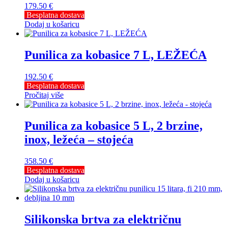
179.50
€
Besplatna dostava
Dodaj u košaricu
Punilica za kobasice 7 L, LEŽEĆA
192.50
€
Besplatna dostava
Pročitaj više
Punilica za kobasice 5 L, 2 brzine,
inox, ležeća – stojeća
358.50
€
Besplatna dostava
Dodaj u košaricu
Silikonska brtva za električnu