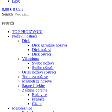
Blog
0.00
€
0
Cart
Search
Pretraži
TOP PROIZVODI
Noževi i oštraći
Dick
Dick garniture noževa
Dick noževi
Dick oštrači
Viktorinox
Swibo noževi
Swibo oštrači
Ostali noževi i oštrači
Torbe za noževe
Magneti za noževe
Satare i sjekire
Zaštitna oprema
Rukavice
Pregače
Čizme
Mesoreznice