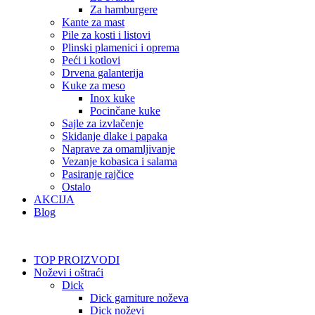
Za hamburgere
Kante za mast
Pile za kosti i listovi
Plinski plamenici i oprema
Peći i kotlovi
Drvena galanterija
Kuke za meso
Inox kuke
Pocinčane kuke
Sajle za izvlačenje
Skidanje dlake i papaka
Naprave za omamljivanje
Vezanje kobasica i salama
Pasiranje rajčice
Ostalo
AKCIJA
Blog
TOP PROIZVODI
Noževi i oštraći
Dick
Dick garniture noževa
Dick noževi