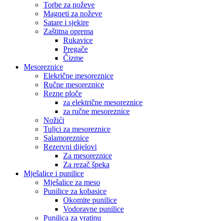
Torbe za noževe
Magneti za noževe
Satare i sjekire
Zaštitna oprema
Rukavice
Pregače
Čizme
Mesoreznice
Elekrične mesoreznice
Ručne mesoreznice
Rezne ploče
za električne mesoreznice
za ručne mesoreznice
Nožići
Tuljci za mesoreznice
Salamoreznice
Rezervni dijelovi
Za mesoreznice
Za rezač špeka
Mješalice i punilice
Mješalice za meso
Punilice za kobasice
Okomite punilice
Vodoravne punilice
Punilica za vratinu