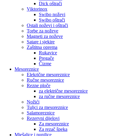
Dick oštrači
Viktorinox
Swibo noževi
Swibo oštrači
Ostali noževi i oštrači
Torbe za noževe
Magneti za noževe
Satare i sjekire
Zaštitna oprema
Rukavice
Pregače
Čizme
Mesoreznice
Elekrične mesoreznice
Ručne mesoreznice
Rezne ploče
za električne mesoreznice
za ručne mesoreznice
Nožići
Tuljci za mesoreznice
Salamoreznice
Rezervni dijelovi
Za mesoreznice
Za rezač špeka
Mješalice i punilice