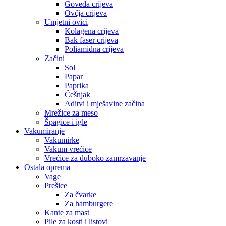
Goveđa crijeva
Ovčja crijeva
Umjetni ovici
Kolagena crijeva
Bak faser crijeva
Poliamidna crijeva
Začini
Sol
Papar
Paprika
Češnjak
Aditvi i mješavine začina
Mrežice za meso
Špagice i igle
Vakumiranje
Vakumirke
Vakum vrećice
Vrećice za duboko zamrzavanje
Ostala oprema
Vage
Prešice
Za čvarke
Za hamburgere
Kante za mast
Pile za kosti i listovi