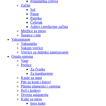
Poliamidna crijeva
Začini
Sol
Papar
Paprika
Češnjak
Aditvi i mješavine začina
Mrežice za meso
Špagice i igle
Vakumiranje
Vakumirke
Vakum vrećice
Vrećice za duboko zamrzavanje
Ostala oprema
Vage
Prešice
Za čvarke
Za hamburgere
Kante za mast
Pile za kosti i listovi
Plinski plamenici i oprema
Peći i kotlovi
Drvena galanterija
Kuke za meso
Inox kuke