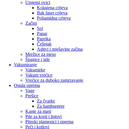
Umjetni ovici
Kolagena crijeva
Bak faser crijeva
Poliamidna crijeva
Začini
Sol
Papar
Paprika
Češnjak
Aditvi i mješavine začina
Mrežice za meso
Špagice i igle
Vakumiranje
Vakumirke
Vakum vrećice
Vrećice za duboko zamrzavanje
Ostala oprema
Vage
Prešice
Za čvarke
Za hamburgere
Kante za mast
Pile za kosti i listovi
Plinski plamenici i oprema
Peći i kotlovi