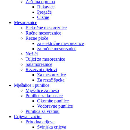
Zaštitna oprema
Rukavice
Pregače
Čizme
Mesoreznice
Elekrične mesoreznice
Ručne mesoreznice
Rezne ploče
za električne mesoreznice
za ručne mesoreznice
Nožići
Tuljci za mesoreznice
Salamoreznice
Rezervni dijelovi
Za mesoreznice
Za rezač špeka
Mješalice i punilice
Mješalice za meso
Punilice za kobasice
Okomite punilice
Vodoravne punilice
Punilica za vratinu
Crijeva i začini
Prirodna crijeva
Svinjska crijeva