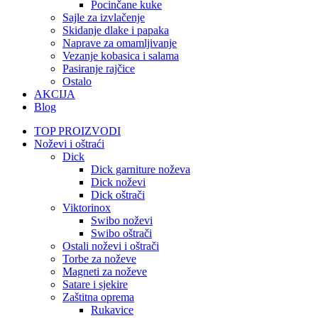
Pocinčane kuke
Sajle za izvlačenje
Skidanje dlake i papaka
Naprave za omamljivanje
Vezanje kobasica i salama
Pasiranje rajčice
Ostalo
AKCIJA
Blog
TOP PROIZVODI
Noževi i oštraći
Dick
Dick garniture noževa
Dick noževi
Dick oštrači
Viktorinox
Swibo noževi
Swibo oštrači
Ostali noževi i oštrači
Torbe za noževe
Magneti za noževe
Satare i sjekire
Zaštitna oprema
Rukavice