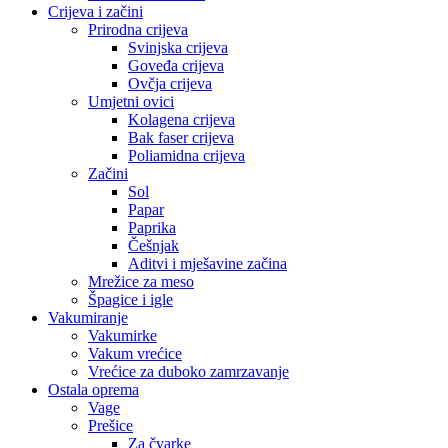
Crijeva i začini
Prirodna crijeva
Svinjska crijeva
Goveđa crijeva
Ovčja crijeva
Umjetni ovici
Kolagena crijeva
Bak faser crijeva
Poliamidna crijeva
Začini
Sol
Papar
Paprika
Češnjak
Aditvi i mješavine začina
Mrežice za meso
Špagice i igle
Vakumiranje
Vakumirke
Vakum vrećice
Vrećice za duboko zamrzavanje
Ostala oprema
Vage
Prešice
Za čvarke