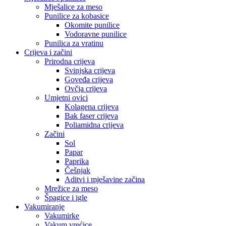
Mješalice za meso
Punilice za kobasice
Okomite punilice
Vodoravne punilice
Punilica za vratinu
Crijeva i začini
Prirodna crijeva
Svinjska crijeva
Goveđa crijeva
Ovčja crijeva
Umjetni ovici
Kolagena crijeva
Bak faser crijeva
Poliamidna crijeva
Začini
Sol
Papar
Paprika
Češnjak
Aditvi i mješavine začina
Mrežice za meso
Špagice i igle
Vakumiranje
Vakumirke
Vakum vrećice