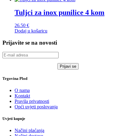
Tuljci za inox punilice 4 kom
26.50
€
Dodaj u košaricu
Prijavite se na novosti
Trgovina Plod
O nama
Kontakt
Pravila privatnosti
Opći uvjeti poslovanja
Uvjeti kupnje
Načini plaćanja
Načini dostave