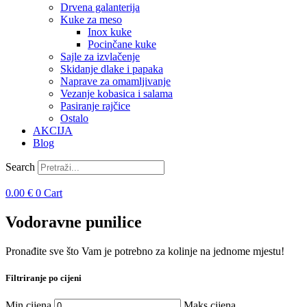
Drvena galanterija
Kuke za meso
Inox kuke
Pocinčane kuke
Sajle za izvlačenje
Skidanje dlake i papaka
Naprave za omamljivanje
Vezanje kobasica i salama
Pasiranje rajčice
Ostalo
AKCIJA
Blog
Search
0.00
€
0
Cart
Vodoravne punilice
Pronađite sve što Vam je potrebno za kolinje na jednome mjestu!
Filtriranje po cijeni
Min cijena
Maks cijena