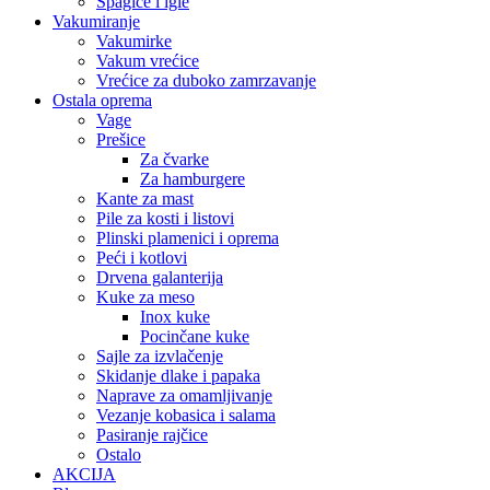
Špagice i igle
Vakumiranje
Vakumirke
Vakum vrećice
Vrećice za duboko zamrzavanje
Ostala oprema
Vage
Prešice
Za čvarke
Za hamburgere
Kante za mast
Pile za kosti i listovi
Plinski plamenici i oprema
Peći i kotlovi
Drvena galanterija
Kuke za meso
Inox kuke
Pocinčane kuke
Sajle za izvlačenje
Skidanje dlake i papaka
Naprave za omamljivanje
Vezanje kobasica i salama
Pasiranje rajčice
Ostalo
AKCIJA