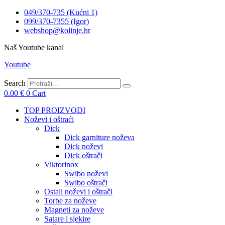
049/370-735 (Kućni 1)
099/370-7355 (Igor)
webshop@kolinje.hr
Naš Youtube kanal
Youtube
Search
0.00
€
0
Cart
TOP PROIZVODI
Noževi i oštraći
Dick
Dick garniture noževa
Dick noževi
Dick oštrači
Viktorinox
Swibo noževi
Swibo oštrači
Ostali noževi i oštrači
Torbe za noževe
Magneti za noževe
Satare i sjekire