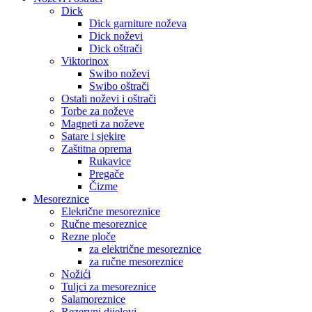
Dick
Dick garniture noževa
Dick noževi
Dick oštrači
Viktorinox
Swibo noževi
Swibo oštrači
Ostali noževi i oštrači
Torbe za noževe
Magneti za noževe
Satare i sjekire
Zaštitna oprema
Rukavice
Pregače
Čizme
Mesoreznice
Elekrične mesoreznice
Ručne mesoreznice
Rezne ploče
za električne mesoreznice
za ručne mesoreznice
Nožići
Tuljci za mesoreznice
Salamoreznice
Rezervni dijelovi