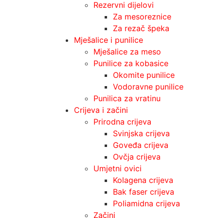
Rezervni dijelovi
Za mesoreznice
Za rezač špeka
Mješalice i punilice
Mješalice za meso
Punilice za kobasice
Okomite punilice
Vodoravne punilice
Punilica za vratinu
Crijeva i začini
Prirodna crijeva
Svinjska crijeva
Goveđa crijeva
Ovčja crijeva
Umjetni ovici
Kolagena crijeva
Bak faser crijeva
Poliamidna crijeva
Začini