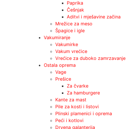
Paprika
Češnjak
Aditvi i mješavine začina
Mrežice za meso
Špagice i igle
Vakumiranje
Vakumirke
Vakum vrećice
Vrećice za duboko zamrzavanje
Ostala oprema
Vage
Prešice
Za čvarke
Za hamburgere
Kante za mast
Pile za kosti i listovi
Plinski plamenici i oprema
Peći i kotlovi
Drvena galanterija