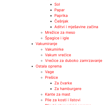
Sol
Papar
Paprika
Češnjak
Aditvi i mješavine začina
Mrežice za meso
Špagice i igle
Vakumiranje
Vakumirke
Vakum vrećice
Vrećice za duboko zamrzavanje
Ostala oprema
Vage
Prešice
Za čvarke
Za hamburgere
Kante za mast
Pile za kosti i listovi