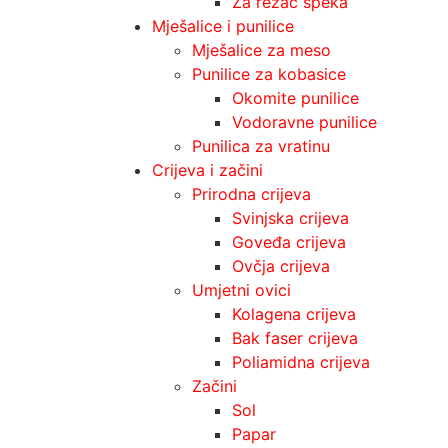
Za rezač špeka
Mješalice i punilice
Mješalice za meso
Punilice za kobasice
Okomite punilice
Vodoravne punilice
Punilica za vratinu
Crijeva i začini
Prirodna crijeva
Svinjska crijeva
Goveđa crijeva
Ovčja crijeva
Umjetni ovici
Kolagena crijeva
Bak faser crijeva
Poliamidna crijeva
Začini
Sol
Papar