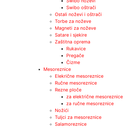
Swibo noževi
Swibo oštrači
Ostali noževi i oštrači
Torbe za noževe
Magneti za noževe
Satare i sjekire
Zaštitna oprema
Rukavice
Pregače
Čizme
Mesoreznice
Elekrične mesoreznice
Ručne mesoreznice
Rezne ploče
za električne mesoreznice
za ručne mesoreznice
Nožići
Tuljci za mesoreznice
Salamoreznice