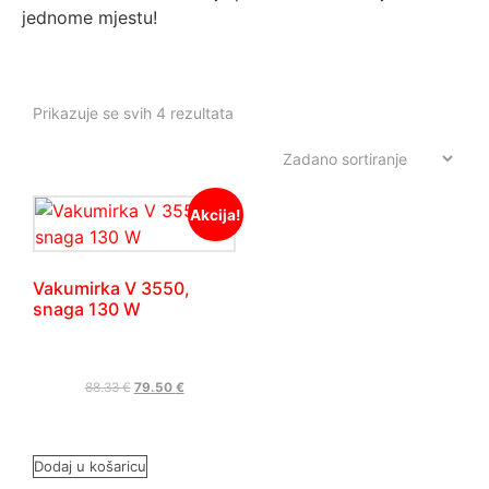
jednome mjestu!
Prikazuje se svih 4 rezultata
Akcija!
Vakumirka V 3550,
snaga 130 W
88.33
€
79.50
€
Dodaj u košaricu