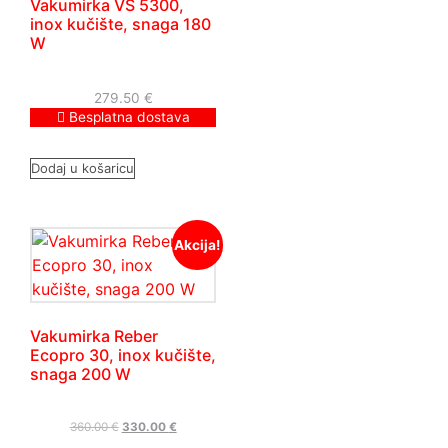
Vakumirka VS 5300,
inox kučište, snaga 180
W
279.50
€
Besplatna dostava
Dodaj u košaricu
Akcija!
Vakumirka Reber
Ecopro 30, inox kučište,
snaga 200 W
360.00
€
330.00
€