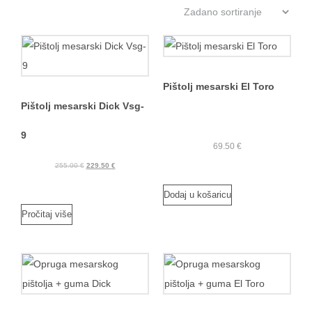
Pištolj mesarski El Toro
Pištolj mesarski Dick Vsg-
9
69.50
€
255.00
€
229.50
€
Dodaj u košaricu
Pročitaj više