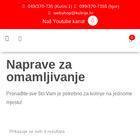
049/370-735 (Kućni 1)
099/370-7355 (Igor)
webshop@kolinje.hr
Naš Youtube kanal
0
TOP PROIZVODI
Noževi i oštraći
Mješalice i punilice
Crijeva i začini
Ostala oprema
Naprave za
omamljivanje
Pronađite sve što Vam je potrebno za kolinje na jednome
mjestu!
Prikazuje se svih 4 rezultata