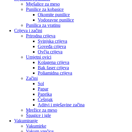
Mješalice za meso
Punilice za kobasice
Okomite punilice
Vodoravne punilice
Punilica za vratinu
Crijeva i začini
Prirodna crijeva
Svinjska crijeva
Goveđa crijeva
Ovčja crijeva
Umjetni ovici
Kolagena crijeva
Bak faser crijeva
Poliamidna crijeva
Začini
Sol
Papar
Paprika
Češnjak
Aditvi i mješavine začina
Mrežice za meso
Špagice i igle
Vakumiranje
Vakumirke
Vakum vrećice