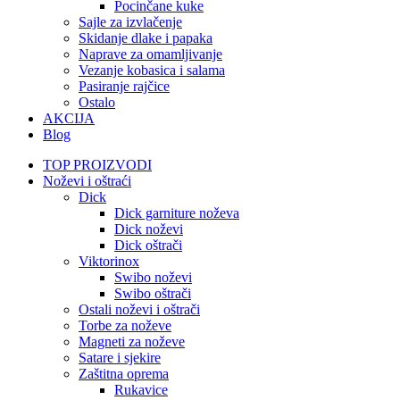
Pocinčane kuke
Sajle za izvlačenje
Skidanje dlake i papaka
Naprave za omamljivanje
Vezanje kobasica i salama
Pasiranje rajčice
Ostalo
AKCIJA
Blog
TOP PROIZVODI
Noževi i oštraći
Dick
Dick garniture noževa
Dick noževi
Dick oštrači
Viktorinox
Swibo noževi
Swibo oštrači
Ostali noževi i oštrači
Torbe za noževe
Magneti za noževe
Satare i sjekire
Zaštitna oprema
Rukavice