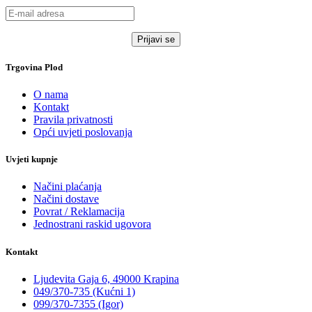
Trgovina Plod
O nama
Kontakt
Pravila privatnosti
Opći uvjeti poslovanja
Uvjeti kupnje
Načini plaćanja
Načini dostave
Povrat / Reklamacija
Jednostrani raskid ugovora
Kontakt
Ljudevita Gaja 6, 49000 Krapina
049/370-735 (Kućni 1)
099/370-7355 (Igor)