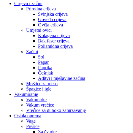
Crijeva i začini
Prirodna crijeva
Svinjska crijeva
Goveđa crijeva
Ovčja crijeva
Umjetni ovici
Kolagena crijeva
Bak faser crijeva
Poliamidna crijeva
Začini
Sol
Papar
Paprika
Češnjak
Aditvi i mješavine začina
Mrežice za meso
Špagice i igle
Vakumiranje
Vakumirke
Vakum vrećice
Vrećice za duboko zamrzavanje
Ostala oprema
Vage
Prešice
Za čvarke