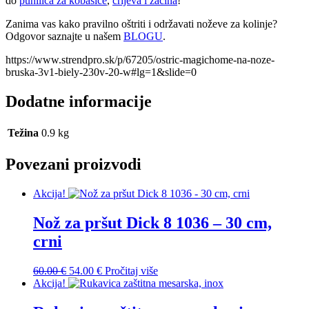
do
punilica za kobasice
,
crijeva i začina
!
Zanima vas kako pravilno oštriti i održavati noževe za kolinje?
Odgovor saznajte u našem
BLOGU
.
https://www.strendpro.sk/p/67205/ostric-magichome-na-noze-
bruska-3v1-biely-230v-20-w#lg=1&slide=0
Dodatne informacije
Težina
0.9 kg
Povezani proizvodi
Akcija!
Nož za pršut Dick 8 1036 – 30 cm,
crni
60.00
€
54.00
€
Pročitaj više
Akcija!