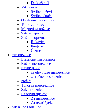
Dick oštrači
Viktorinox
Swibo noževi
Swibo oštrači
Ostali noževi i oštrači
Torbe za noževe
Magneti za noževe
Satare i sjekire
Zaštitna oprema
Rukavice
Pregače
Čizme
Mesoreznice
Elekrične mesoreznice
Ručne mesoreznice
Rezne ploče
za električne mesoreznice
za ručne mesoreznice
Nožići
Tuljci za mesoreznice
Salamoreznice
Rezervni dijelovi
Za mesoreznice
Za rezač špeka
Mješalice i punilice