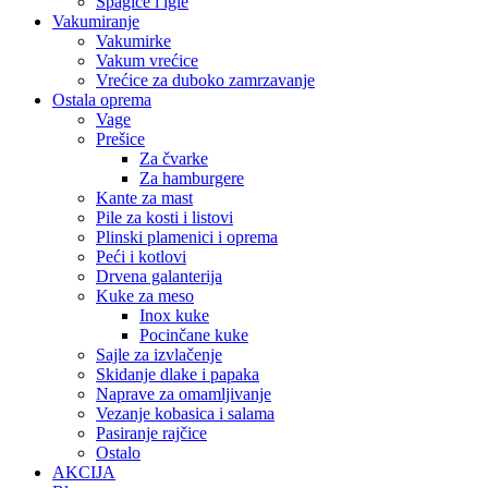
Špagice i igle
Vakumiranje
Vakumirke
Vakum vrećice
Vrećice za duboko zamrzavanje
Ostala oprema
Vage
Prešice
Za čvarke
Za hamburgere
Kante za mast
Pile za kosti i listovi
Plinski plamenici i oprema
Peći i kotlovi
Drvena galanterija
Kuke za meso
Inox kuke
Pocinčane kuke
Sajle za izvlačenje
Skidanje dlake i papaka
Naprave za omamljivanje
Vezanje kobasica i salama
Pasiranje rajčice
Ostalo
AKCIJA