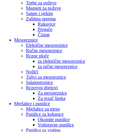
Torbe za noževe
Magneti za noževe
Satare i sjekire
Zaštitna oprema
Rukavice
Pregače
Čizme
Mesoreznice
Elekrične mesoreznice
Ručne mesoreznice
Rezne ploče
za električne mesoreznice
za ručne mesoreznice
Nožići
Tuljci za mesoreznice
Salamoreznice
Rezervni dijelovi
Za mesoreznice
Za rezač špeka
Mješalice i punilice
Mješalice za meso
Punilice za kobasice
Okomite punilice
Vodoravne punilice
Punilica za vratinu