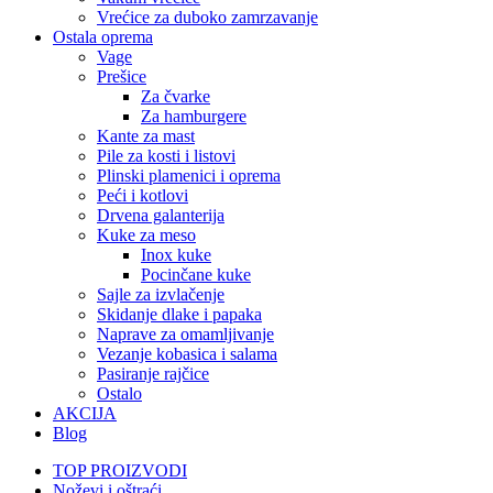
Vrećice za duboko zamrzavanje
Ostala oprema
Vage
Prešice
Za čvarke
Za hamburgere
Kante za mast
Pile za kosti i listovi
Plinski plamenici i oprema
Peći i kotlovi
Drvena galanterija
Kuke za meso
Inox kuke
Pocinčane kuke
Sajle za izvlačenje
Skidanje dlake i papaka
Naprave za omamljivanje
Vezanje kobasica i salama
Pasiranje rajčice
Ostalo
AKCIJA
Blog
TOP PROIZVODI
Noževi i oštraći