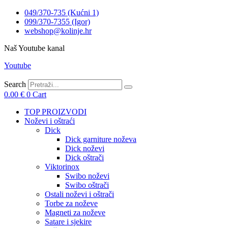
049/370-735 (Kućni 1)
099/370-7355 (Igor)
webshop@kolinje.hr
Naš Youtube kanal
Youtube
Search
0.00
€
0
Cart
TOP PROIZVODI
Noževi i oštraći
Dick
Dick garniture noževa
Dick noževi
Dick oštrači
Viktorinox
Swibo noževi
Swibo oštrači
Ostali noževi i oštrači
Torbe za noževe
Magneti za noževe
Satare i sjekire