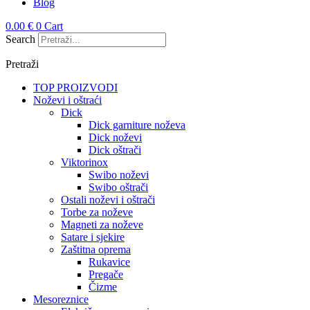
Blog
0.00
€
0
Cart
Search
Pretraži
TOP PROIZVODI
Noževi i oštraći
Dick
Dick garniture noževa
Dick noževi
Dick oštrači
Viktorinox
Swibo noževi
Swibo oštrači
Ostali noževi i oštrači
Torbe za noževe
Magneti za noževe
Satare i sjekire
Zaštitna oprema
Rukavice
Pregače
Čizme
Mesoreznice