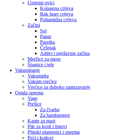
Umjetni ovici
Kolagena crijeva
Bak faser crijeva
Poliamidna crijeva
Začini
Sol
Papar
Paprika
Češnjak
Aditvi i mješavine začina
Mrežice za meso
Špagice i igle
Vakumiranje
Vakumirke
Vakum vrećice
Vrećice za duboko zamrzavanje
Ostala oprema
Vage
Prešice
Za čvarke
Za hamburgere
Kante za mast
Pile za kosti i listovi
Plinski plamenici i oprema
Peći i kotlovi