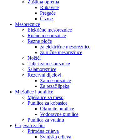
Zaštitna oprema
Rukavice
Pregače
Čizme
Mesoreznice
Elekrične mesoreznice
Ručne mesoreznice
Rezne ploče
za električne mesoreznice
za ručne mesoreznice
Nožići
Tuljci za mesoreznice
Salamoreznice
Rezervni dijelovi
Za mesoreznice
Za rezač špeka
Mješalice i punilice
Mješalice za meso
Punilice za kobasice
Okomite punilice
Vodoravne punilice
Punilica za vratinu
Crijeva i začini
Prirodna crijeva
Svinjska crijeva