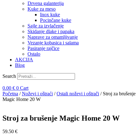
Drvena galanterija
Kuke za meso
Inox kuke
Pocinčane kuke
Sajle za izvlačenje
Skidanje dlake i papaka
Naprave za omamljivanje
Vezanje kobasica i salama
Pasiranje rajčice
Ostalo
AKCIJA
Blog
Search
0.00
€
0
Cart
Početna
/
Noževi i oštraći
/
Ostali noževi i oštrači
/ Stroj za brušenje
Magic Home 20 W
Stroj za brušenje Magic Home 20 W
59.50
€