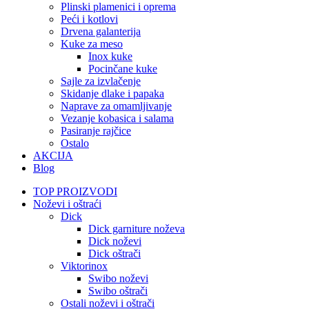
Plinski plamenici i oprema
Peći i kotlovi
Drvena galanterija
Kuke za meso
Inox kuke
Pocinčane kuke
Sajle za izvlačenje
Skidanje dlake i papaka
Naprave za omamljivanje
Vezanje kobasica i salama
Pasiranje rajčice
Ostalo
AKCIJA
Blog
TOP PROIZVODI
Noževi i oštraći
Dick
Dick garniture noževa
Dick noževi
Dick oštrači
Viktorinox
Swibo noževi
Swibo oštrači
Ostali noževi i oštrači