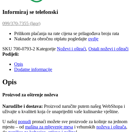
Informiraj se telefonski
099/370-7355 (Igor)
Prilikom plaćanja na rate cijena se prilagođava broju rata
Naknade za obročnu otplatu pogledajte
ovdje
SKU
700-0793-2
Kategorije
Noževi i oštraći
,
Ostali noževi i oštrači
Podijeli:
Opis
Dodatne informacije
Opis
Proizvod za oštrenje noževa
Narudžbe i dostava:
Proizvod naručite putem našeg WebShopa i
uživajte u kvaliteti koja će unaprijediti vaše kulinarske vještine.
U našoj
ponudi
pronaći možete sve proizvode za kolinje na jednom
mjestu – od
mašina za mljevenje mesa
i vrhunskih
noževa i oštrača
,