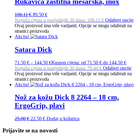
Rukavica zaštitna mesarska, inox
106.11
€
89.50
€
Najniža cijena u posljednjih 30 dana:
106.11
€
Odaberi opcije
Ovaj proizvod ima više varijanti. Opcije se mogu odabrati na
stranici proizvoda
Akcija!
Satara Dick
71.50
€
–
144.50
€
Raspon cijena: od 71.50 € do 144.50 €
Najniža cijena u posljednjih 30 dana:
79.44
€
Odaberi opcije
Ovaj proizvod ima više varijanti. Opcije se mogu odabrati na
stranici proizvoda
Akcija!
Nož za kožu Dick 8 2264 – 18 cm,
ErgoGrip, plavi
25.00
€
22.50
€
Dodaj u košaricu
Prijavite se na novosti