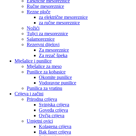
Elekrične mesoreznice
Ručne mesoreznice
Rezne ploče
za električne mesoreznice
za ručne mesoreznice
Nožići
Tuljci za mesoreznice
Salamoreznice
Rezervni dijelovi
Za mesoreznice
Za rezač špeka
Mješalice i punilice
Mješalice za meso
Punilice za kobasice
Okomite punilice
Vodoravne punilice
Punilica za vratinu
Crijeva i začini
Prirodna crijeva
Svinjska crijeva
Goveđa crijeva
Ovčja crijeva
Umjetni ovici
Kolagena crijeva
Bak faser crijeva