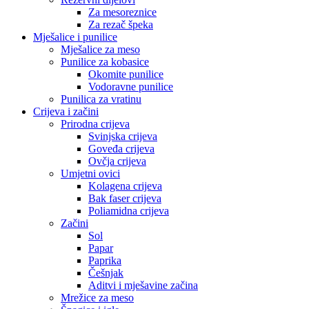
Za mesoreznice
Za rezač špeka
Mješalice i punilice
Mješalice za meso
Punilice za kobasice
Okomite punilice
Vodoravne punilice
Punilica za vratinu
Crijeva i začini
Prirodna crijeva
Svinjska crijeva
Goveđa crijeva
Ovčja crijeva
Umjetni ovici
Kolagena crijeva
Bak faser crijeva
Poliamidna crijeva
Začini
Sol
Papar
Paprika
Češnjak
Aditvi i mješavine začina
Mrežice za meso