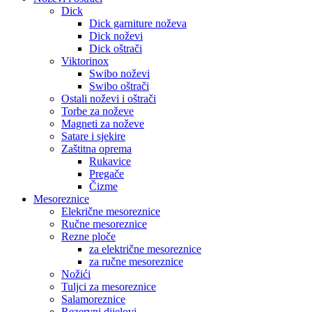
Dick
Dick garniture noževa
Dick noževi
Dick oštrači
Viktorinox
Swibo noževi
Swibo oštrači
Ostali noževi i oštrači
Torbe za noževe
Magneti za noževe
Satare i sjekire
Zaštitna oprema
Rukavice
Pregače
Čizme
Mesoreznice
Elekrične mesoreznice
Ručne mesoreznice
Rezne ploče
za električne mesoreznice
za ručne mesoreznice
Nožići
Tuljci za mesoreznice
Salamoreznice
Rezervni dijelovi