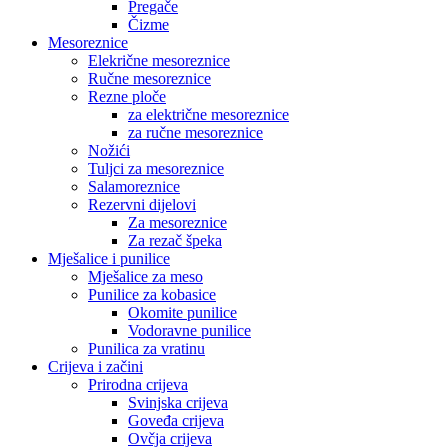
Pregače
Čizme
Mesoreznice
Elekrične mesoreznice
Ručne mesoreznice
Rezne ploče
za električne mesoreznice
za ručne mesoreznice
Nožići
Tuljci za mesoreznice
Salamoreznice
Rezervni dijelovi
Za mesoreznice
Za rezač špeka
Mješalice i punilice
Mješalice za meso
Punilice za kobasice
Okomite punilice
Vodoravne punilice
Punilica za vratinu
Crijeva i začini
Prirodna crijeva
Svinjska crijeva
Goveđa crijeva
Ovčja crijeva