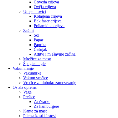
Goveđa crijeva
Ovčja crijeva
Umjetni ovici
Kolagena crijeva
Bak faser crijeva
Poliamidna crijeva
Začini
Sol
Papar
Paprika
Češnjak
Aditvi i mješavine začina
Mrežice za meso
Špagice i igle
Vakumiranje
Vakumirke
Vakum vrećice
Vrećice za duboko zamrzavanje
Ostala oprema
Vage
Prešice
Za čvarke
Za hamburgere
Kante za mast
Pile za kosti i listovi