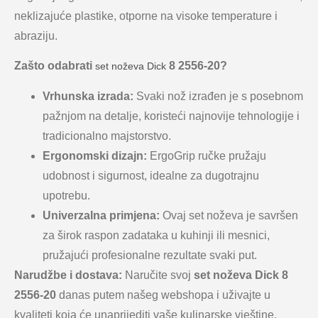
neklizajuće plastike, otporne na visoke temperature i
abraziju.
Zašto odabrati
8 2556-20?
set noževa Dick
Vrhunska izrada:
Svaki nož izrađen je s posebnom
pažnjom na detalje, koristeći najnovije tehnologije i
tradicionalno majstorstvo.
Ergonomski dizajn:
ErgoGrip ručke pružaju
udobnost i sigurnost, idealne za dugotrajnu
upotrebu.
Univerzalna primjena:
Ovaj set noževa je savršen
za širok raspon zadataka u kuhinji ili mesnici,
pružajući profesionalne rezultate svaki put.
Narudžbe i dostava:
Naručite svoj
set noževa Dick 8
2556-20
danas putem našeg webshopa i uživajte u
kvaliteti koja će unaprijediti vaše kulinarske vještine.