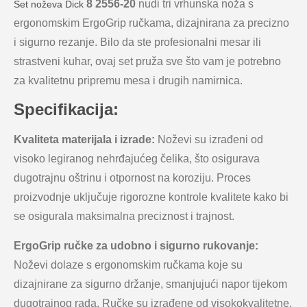
8 2556-20
nudi tri vrhunska noža s
Set noževa Dick
ergonomskim ErgoGrip ručkama, dizajnirana za precizno
i sigurno rezanje. Bilo da ste profesionalni mesar ili
strastveni kuhar, ovaj set pruža sve što vam je potrebno
za kvalitetnu pripremu mesa i drugih namirnica.
Specifikacija:
Kvaliteta materijala i izrade:
Noževi su izrađeni od
visoko legiranog nehrđajućeg čelika, što osigurava
dugotrajnu oštrinu i otpornost na koroziju. Proces
proizvodnje uključuje rigorozne kontrole kvalitete kako bi
se osigurala maksimalna preciznost i trajnost.
ErgoGrip ručke za udobno i sigurno rukovanje:
Noževi dolaze s ergonomskim ručkama koje su
dizajnirane za sigurno držanje, smanjujući napor tijekom
dugotrajnog rada. Ručke su izrađene od visokokvalitetne,