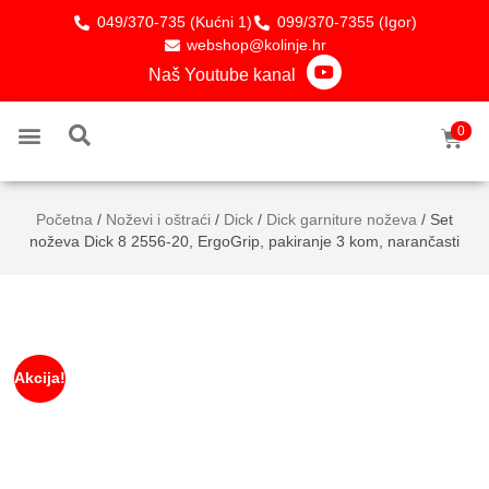
049/370-735 (Kućni 1)
099/370-7355 (Igor)
webshop@kolinje.hr
Naš Youtube kanal
0
TOP PROIZVODI
Noževi i oštraći
Mješalice i punilice
Crijeva i začini
Ostala oprema
Početna
/
Noževi i oštraći
/
Dick
/
Dick garniture noževa
/ Set
noževa Dick 8 2556-20, ErgoGrip, pakiranje 3 kom, narančasti
Akcija!