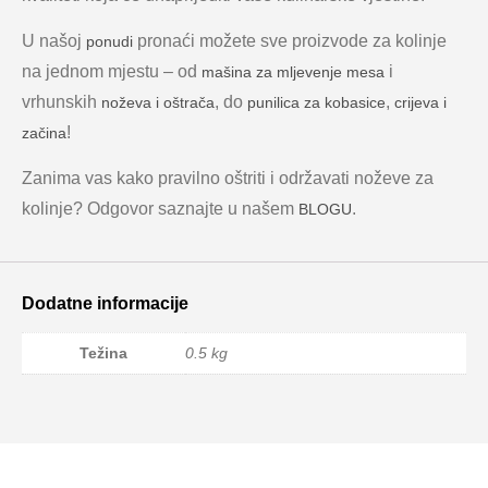
U našoj
pronaći možete sve proizvode za kolinje
ponudi
na jednom mjestu – od
i
mašina za mljevenje mesa
vrhunskih
, do
,
noževa i oštrača
punilica za kobasice
crijeva i
!
začina
Zanima vas kako pravilno oštriti i održavati noževe za
kolinje? Odgovor saznajte u našem
.
BLOGU
Dodatne informacije
Težina
0.5 kg