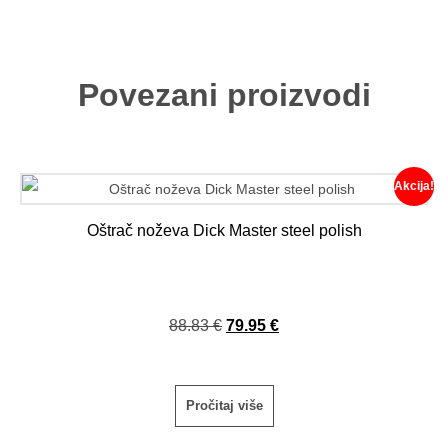
Povezani proizvodi
Akcija!
Oštrač noževa Dick Master steel polish
88.83
€
79.95
€
Pročitaj više