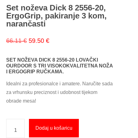
Set noževa Dick 8 2556-20,
ErgoGrip, pakiranje 3 kom,
narančasti
66.11
€
59.50
€
SET NOŽEVA DICK 8 2556-20 LOVAČKI
OURDOOR S TRI VISOKOKVALITETNA NOŽA
I ERGOGRIP RUČKAMA.
Idealni za profesionalce i amatere. Naručite sada
za vrhunsku preciznost i udobnost tijekom
obrade mesa!
Dodaj u košaricu