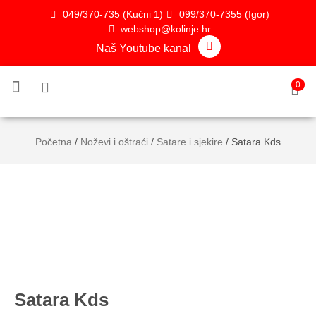
049/370-735 (Kućni 1)
099/370-7355 (Igor)
webshop@kolinje.hr
Naš Youtube kanal
0
TOP PROIZVODI
Noževi i oštraći
Mješalice i punilice
Crijeva i začini
Ostala oprema
Početna
/
Noževi i oštraći
/
Satare i sjekire
/ Satara Kds
Satara Kds