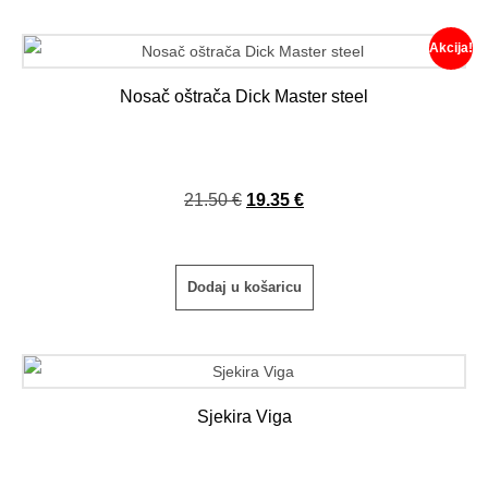
Akcija!
Nosač oštrača Dick Master steel
21.50
€
19.35
€
Dodaj u košaricu
Sjekira Viga