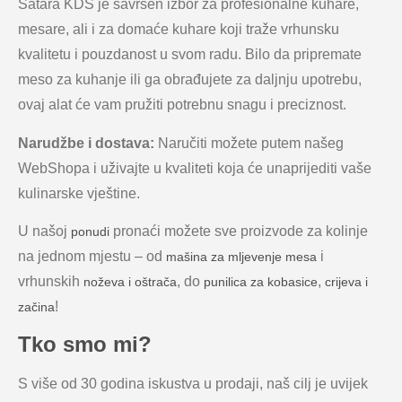
Satara KDS je savršen izbor za profesionalne kuhare,
mesare, ali i za domaće kuhare koji traže vrhunsku
kvalitetu i pouzdanost u svom radu. Bilo da pripremate
meso za kuhanje ili ga obrađujete za daljnju upotrebu,
ovaj alat će vam pružiti potrebnu snagu i preciznost.
Narudžbe i dostava:
Naručiti možete putem našeg
WebShopa i uživajte u kvaliteti koja će unaprijediti vaše
kulinarske vještine.
U našoj
pronaći možete sve proizvode za kolinje
ponudi
na jednom mjestu – od
i
mašina za mljevenje mesa
vrhunskih
, do
,
noževa i oštrača
punilica za kobasice
crijeva i
!
začina
Tko smo mi?
S više od 30 godina iskustva u prodaji, naš cilj je uvijek