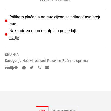
Prilikom plaćanja na rate cijena se prilagođava broju
rata
Naknade za obročnu otplatu pogledajte
ovdje
SKU
N/A
Kategorije
Noževi i oštraći
,
Rukavice
,
Zaštitna oprema
Podijeli:
Opis
Dodatne informacije