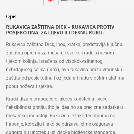
Opis
RUKAVICA ZAŠTITNA DICK – RUKAVICA PROTIV
POSJEKOTINA, ZA LIJEVU ILI DESNU RUKU.
Rukavica zaštitna Dick, inox, kratka, predstavlja ključnu
zaštitnu opremu za mesare i sve koji rade s mesom
tijekom kolinja. Izrađena od visokokvalitetnog
nehrđajućeg čelika (inox), ova rukavica pruža vrhunsku
zaštitu od posjekotina i ozljeda pri radu s oštrim alatima,
poput noževa i sjekira.
Kratki dizajn omogućuje lakoću korištenja i veću
fleksibilnost prstiju, što je idealno za precizne zadatke u
mesarskoj industriji. Rukavica je također otporna na
habanje, koroziju i lako se održava, čime osigurava
dugotrajnu upotrebu uz visoke higijenske standarde.