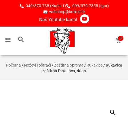
049/370-735 (Kućni 1)
099/370-7355 (Igor)
webshop@kolinje.hr
Naš Youtube kanal
0
Početna
/
Noževi i oštraći
/
Zaštitna oprema
/
Rukavice
/ Rukavica
zaštitna Dick, inox, duga