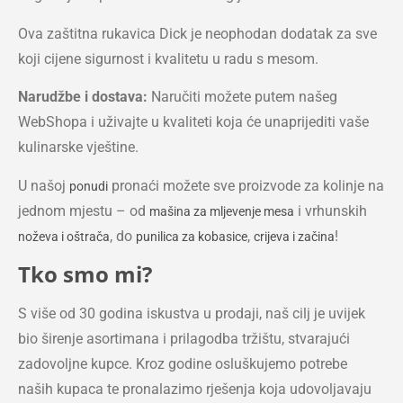
Ova zaštitna rukavica Dick je neophodan dodatak za sve
koji cijene sigurnost i kvalitetu u radu s mesom.
Narudžbe i dostava:
Naručiti možete putem našeg
WebShopa i uživajte u kvaliteti koja će unaprijediti vaše
kulinarske vještine.
U našoj
pronaći možete sve proizvode za kolinje na
ponudi
jednom mjestu – od
i vrhunskih
mašina za mljevenje mesa
, do
,
!
noževa i oštrača
punilica za kobasice
crijeva i začina
Tko smo mi?
S više od 30 godina iskustva u prodaji, naš cilj je uvijek
bio širenje asortimana i prilagodba tržištu, stvarajući
zadovoljne kupce. Kroz godine osluškujemo potrebe
naših kupaca te pronalazimo rješenja koja udovoljavaju