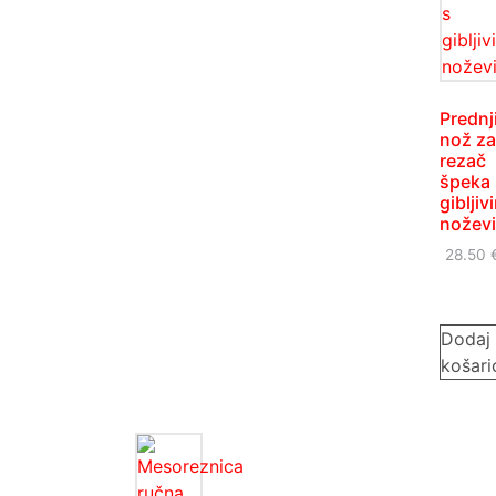
Prednj
nož za
rezač
špeka 
gibljiv
nožev
28.50
Dodaj
košari