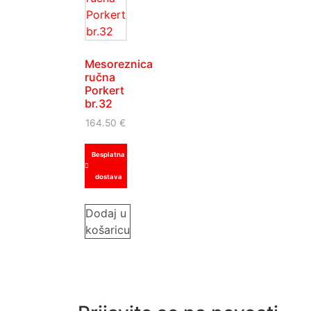
Mesoreznica
ručna
Porkert
br.32
164.50
€
Besplatna
dostava
Dodaj u
košaricu