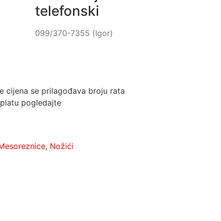
telefonski
099/370-7355 (Igor)
e cijena se prilagođava broju rata
platu pogledajte
Mesoreznice
,
Nožići