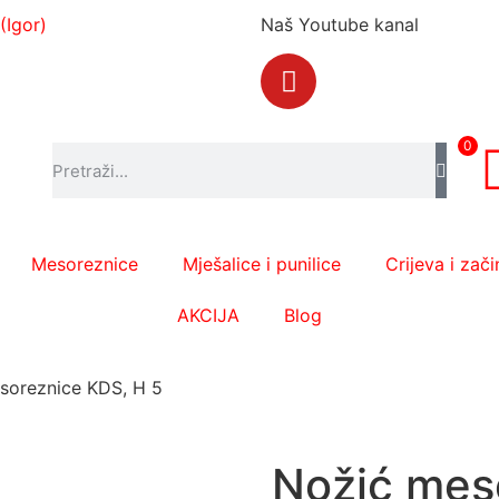
(Igor)
Naš Youtube kanal
0
Mesoreznice
Mješalice i punilice
Crijeva i zači
AKCIJA
Blog
soreznice KDS, H 5
Nožić mes