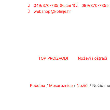
049/370-735 (Kućni 1)
099/370-7355 
webshop@kolinje.hr
TOP PROIZVODI
Noževi i oštraći
Početna
/
Mesoreznice
/
Nožići
/ Nožić me