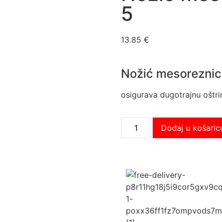
5
13.85
€
Nožić mesoreznic
osigurava dugotrajnu oštrinu
Dodaj u košaric