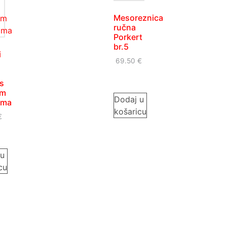
Mesoreznica
ručna
Porkert
br.5
i
69.50
€
s
im
Dodaj u
ima
košaricu
€
 u
cu