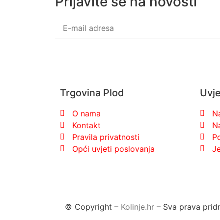
Prijavite se na novosti
Trgovina Plod
Uvje
O nama
Na
Kontakt
N
Pravila privatnosti
Po
Opći uvjeti poslovanja
Je
© Copyright –
Kolinje.hr
– Sva prava prid