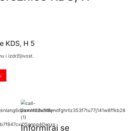
e KDS, H 5
 i izdržljivost.
u
Informiraj se