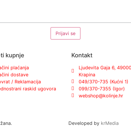
ti kupnje
Kontakt
čini plaćanja
Ljudevita Gaja 6, 4900
ačini dostave
Krapina
vrat / Reklamacija
049/370-735 (Kućni 1)
dnostrani raskid ugovora
099/370-7355 (Igor)
webshop@kolinje.hr
ržana.
Developed by
krMedia