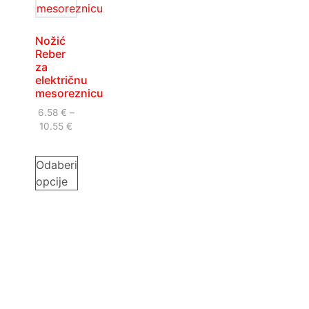
Nožić
Reber
za
električnu
mesoreznicu
6.58
€
–
10.55
€
Odaberi
opcije