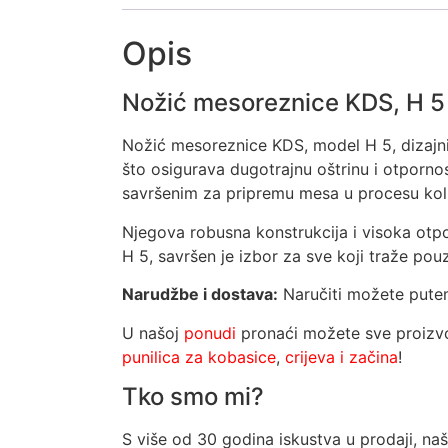
Opis
Nožić mesoreznice KDS, H 5
Nožić mesoreznice KDS, model H 5, dizajnir
što osigurava dugotrajnu oštrinu i otpornos
savršenim za pripremu mesa u procesu koli
Njegova robusna konstrukcija i visoka ot
H 5, savršen je izbor za sve koji traže pou
Narudžbe i dostava:
Naručiti možete putem 
U našoj
ponudi
pronaći možete sve proizvo
punilica za kobasice
,
crijeva i začina
!
Tko smo mi?
S više od 30 godina iskustva u prodaji, naš 