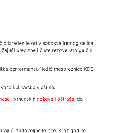
ić izrađen je od visokokvalitetnog čelika,
žajući precizne i čiste rezove, što ga čini
itka performansi. Nožić mesoreznice KDS,
vaše kulinarske vještine.
 mesa
i vrhunskih
noževa i oštrača
, do
stvarajući zadovoljne kupce. Kroz godine