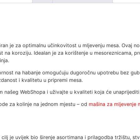
an je za optimalnu učinkovitost u mljevenju mesa. Ovaj nož
t na koroziju. Idealan je za korištenje u mesoreznicama, pru
nja.
pornost na habanje omogućuju dugoročnu upotrebu bez gub
zdanost i kvalitetu u pripremi mesa.
našeg WebShopa i uživajte u kvaliteti koja će unaprijediti 
de za kolinje na jednom mjestu – od
mašina za mljevenje
cilj je uvijek bio širenje asortimana i prilagodba tržištu, 