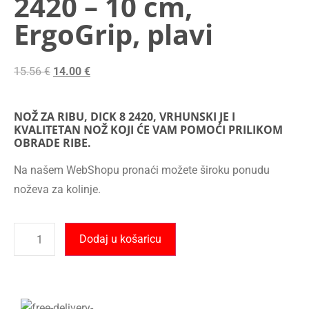
2420 – 10 cm,
ErgoGrip, plavi
15.56
€
14.00
€
NOŽ ZA RIBU, DICK 8 2420, VRHUNSKI JE I
KVALITETAN NOŽ KOJI ĆE VAM POMOĆI PRILIKOM
OBRADE RIBE.
Na našem WebShopu pronaći možete široku ponudu
noževa za kolinje.
Dodaj u košaricu