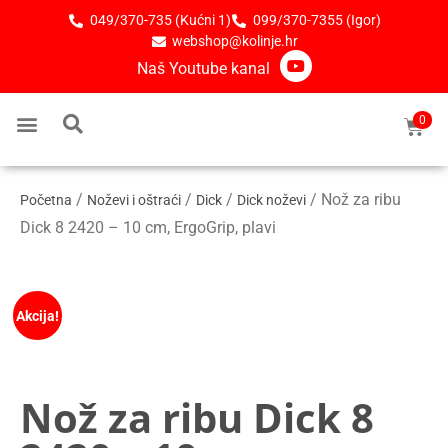
049/370-735 (Kućni 1)
099/370-7355 (Igor)
webshop@kolinje.hr
Naš Youtube kanal
0
/
/
/
/ Nož za ribu
Početna
Noževi i oštraći
Dick
Dick noževi
Dick 8 2420 – 10 cm, ErgoGrip, plavi
Akcija!
Nož za ribu Dick 8