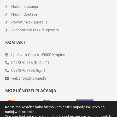
Načini plaćanja
Načini dostave
Povrat / Reklamacija
Jednostrani raskid ugovora
KONTAKT
Ljudevita Gaja 6, 49000 Krapina
049/370-735 (Kućni 1)
099/370-7355 (Igor)
webshop@kolinje.hr
MOGUĆNOSTI PLAĆANJA
Koristimo kolačiće kako bismo vam pružili najbolje iskustvo na
našoj web stranici.
You can find out more about which cookies we are using or switch