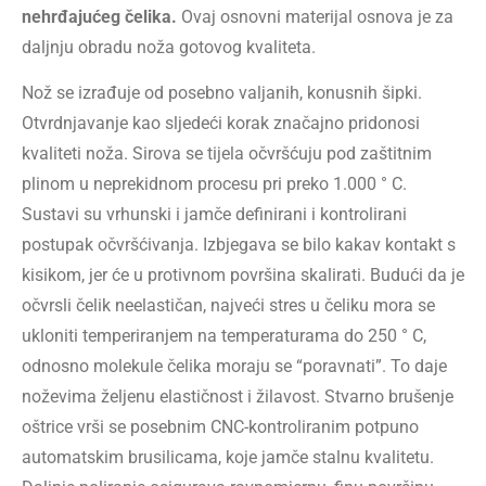
nehrđajućeg čelika.
Ovaj osnovni materijal osnova je za
daljnju obradu noža gotovog kvaliteta.
Nož se izrađuje od posebno valjanih, konusnih šipki.
Otvrdnjavanje kao sljedeći korak značajno pridonosi
kvaliteti noža. Sirova se tijela očvršćuju pod zaštitnim
plinom u neprekidnom procesu pri preko 1.000 ° C.
Sustavi su vrhunski i jamče definirani i kontrolirani
postupak očvršćivanja. Izbjegava se bilo kakav kontakt s
kisikom, jer će u protivnom površina skalirati. Budući da je
očvrsli čelik neelastičan, najveći stres u čeliku mora se
ukloniti temperiranjem na temperaturama do 250 ° C,
odnosno molekule čelika moraju se “poravnati”. To daje
noževima željenu elastičnost i žilavost. Stvarno brušenje
oštrice vrši se posebnim CNC-kontroliranim potpuno
automatskim brusilicama, koje jamče stalnu kvalitetu.