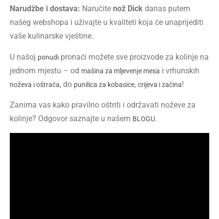
Narudžbe i dostava:
Naručite
nož Dick
danas putem
našeg webshopa i uživajte u kvaliteti koja će unaprijediti
vaše kulinarske vještine.
U našoj
pronaći možete sve proizvode za kolinje na
ponudi
jednom mjestu – od
i vrhunskih
mašina za mljevenje mesa
, do
,
!
noževa i oštrača
punilica za kobasice
crijeva i začina
Zanima vas kako pravilno oštriti i održavati noževe za
kolinje? Odgovor saznajte u našem
.
BLOGU