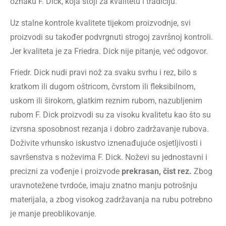
oznaku F. Dick, koja stoji za kvalitetu i tradiciju.
Uz stalne kontrole kvalitete tijekom proizvodnje, svi
proizvodi su također podvrgnuti strogoj završnoj kontroli.
Jer kvaliteta je za Friedra. Dick nije pitanje, već odgovor.
Friedr. Dick nudi pravi nož za svaku svrhu i rez, bilo s
kratkom ili dugom oštricom, čvrstom ili fleksibilnom,
uskom ili širokom, glatkim reznim rubom, nazubljenim
rubom F. Dick proizvodi su za visoku kvalitetu kao što su
izvrsna sposobnost rezanja i dobro zadržavanje rubova.
Doživite vrhunsko iskustvo iznenađujuće osjetljivosti i
savršenstva s noževima F. Dick. Noževi su jednostavni i
precizni za vođenje i proizvode
prekrasan, čist rez.
Zbog
uravnotežene tvrdoće, imaju znatno manju potrošnju
materijala, a zbog visokog zadržavanja na rubu potrebno
je manje preoblikovanje.