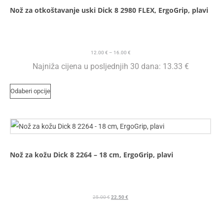
Nož za otkoštavanje uski Dick 8 2980 FLEX, ErgoGrip, plavi
12.00
€
–
16.00
€
Najniža cijena u posljednjih 30 dana:
13.33
€
Odaberi opcije
Nož za kožu Dick 8 2264 – 18 cm, ErgoGrip, plavi
25.00
€
22.50
€