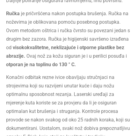
Daljnje poliranje osigurava ravnomjernu, finu površinu.
Ručka
je pričvršćena nakon postupka brušenja. Ručka na
noževima je oblikovana pomoću posebnog postupka.
Ovom metodom oštrica i ručka čvrsto su povezani jedan s
drugim bez zazora. Ručka je higijenski savršeno izrađena
od
visokokvalitetne, neklizajuće i otporne plastike bez
abrazije.
Ovaj nož za kožu siguran je i u perilici posuđa i
otporan je na toplinu do 130 ° C.
Konačni odbitak rezne ivice obavljaju stručnjaci na
strojevima koji su razvijeni unutar kuće i daju nožu
optimalnu sposobnost rezanja. Laserski uređaji za
mjerenje kuta koriste se za provjeru da li je osiguran
optimalan kut brušenja i struganja. Kontrole procesa
provode se nakon svakog od oko 25 radnih koraka, koji su
dokumentirani. Uostalom, svaki nož dobiva prepoznatljivu