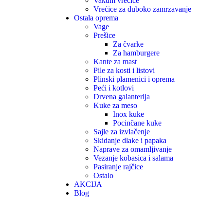
Vakum vrećice
Vrećice za duboko zamrzavanje
Ostala oprema
Vage
Prešice
Za čvarke
Za hamburgere
Kante za mast
Pile za kosti i listovi
Plinski plamenici i oprema
Peći i kotlovi
Drvena galanterija
Kuke za meso
Inox kuke
Pocinčane kuke
Sajle za izvlačenje
Skidanje dlake i papaka
Naprave za omamljivanje
Vezanje kobasica i salama
Pasiranje rajčice
Ostalo
AKCIJA
Blog