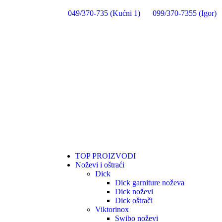
049/370-735 (Kućni 1)
099/370-7355 (Igor)
TOP PROIZVODI
Noževi i oštraći
Dick
Dick garniture noževa
Dick noževi
Dick oštrači
Viktorinox
Swibo noževi