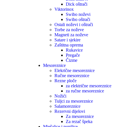
Dick oštrači
Viktorinox
Swibo noževi
Swibo oštrači
Ostali noževi i oštrači
Torbe za noževe
Magneti za noževe
Satare i sjekire
Zaštitna oprema
Rukavice
Pregače
Čizme
Mesoreznice
Elekrične mesoreznice
Ručne mesoreznice
Rezne ploče
za električne mesoreznice
za ručne mesoreznice
Nožići
Tuljci za mesoreznice
Salamoreznice
Rezervni dijelovi
Za mesoreznice
Za rezač špeka
Mješalice i punilice