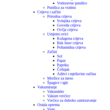
Vodoravne punilice
Punilica za vratinu
Crijeva i začini
Prirodna crijeva
Svinjska crijeva
Goveđa crijeva
Ovčja crijeva
Umjetni ovici
Kolagena crijeva
Bak faser crijeva
Poliamidna crijeva
Začini
Sol
Papar
Paprika
Češnjak
Aditvi i mješavine začina
Mrežice za meso
Špagice i igle
Vakumiranje
Vakumirke
Vakum vrećice
Vrećice za duboko zamrzavanje
Ostala oprema
Vage