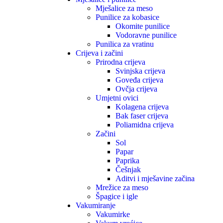
Mješalice za meso
Punilice za kobasice
Okomite punilice
Vodoravne punilice
Punilica za vratinu
Crijeva i začini
Prirodna crijeva
Svinjska crijeva
Goveđa crijeva
Ovčja crijeva
Umjetni ovici
Kolagena crijeva
Bak faser crijeva
Poliamidna crijeva
Začini
Sol
Papar
Paprika
Češnjak
Aditvi i mješavine začina
Mrežice za meso
Špagice i igle
Vakumiranje
Vakumirke