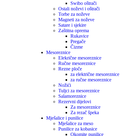
Swibo oštrači
Ostali noževi i oštrači
Torbe za noževe
Magneti za noževe
Satare i sjekire
Zaštitna oprema
Rukavice
Pregače
Čizme
Mesoreznice
Elekrične mesoreznice
Ručne mesoreznice
Rezne ploče
za električne mesoreznice
za ručne mesoreznice
Nožići
Tuljci za mesoreznice
Salamoreznice
Rezervni dijelovi
Za mesoreznice
Za rezač špeka
Mješalice i punilice
Mješalice za meso
Punilice za kobasice
Okomite punilice