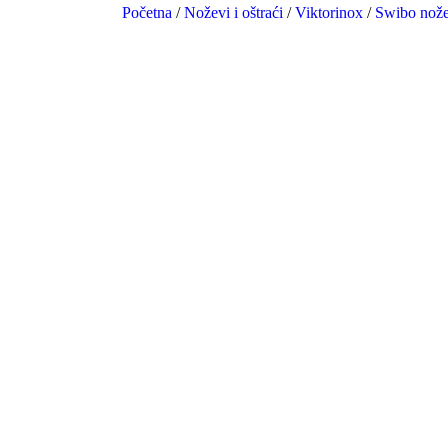
Početna
/
Noževi i oštraći
/
Viktorinox
/
Swibo nože