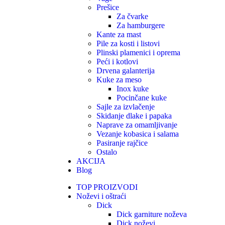
Prešice
Za čvarke
Za hamburgere
Kante za mast
Pile za kosti i listovi
Plinski plamenici i oprema
Peći i kotlovi
Drvena galanterija
Kuke za meso
Inox kuke
Pocinčane kuke
Sajle za izvlačenje
Skidanje dlake i papaka
Naprave za omamljivanje
Vezanje kobasica i salama
Pasiranje rajčice
Ostalo
AKCIJA
Blog
TOP PROIZVODI
Noževi i oštraći
Dick
Dick garniture noževa
Dick noževi