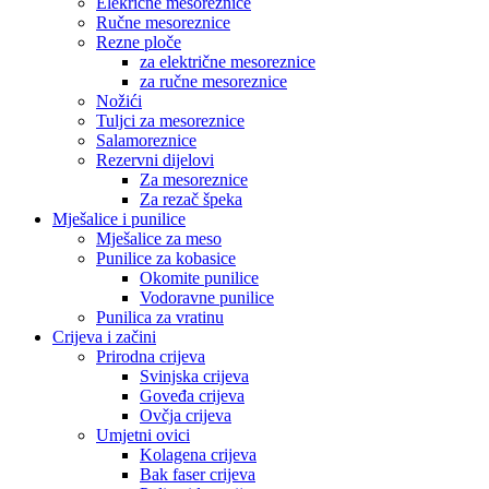
Elekrične mesoreznice
Ručne mesoreznice
Rezne ploče
za električne mesoreznice
za ručne mesoreznice
Nožići
Tuljci za mesoreznice
Salamoreznice
Rezervni dijelovi
Za mesoreznice
Za rezač špeka
Mješalice i punilice
Mješalice za meso
Punilice za kobasice
Okomite punilice
Vodoravne punilice
Punilica za vratinu
Crijeva i začini
Prirodna crijeva
Svinjska crijeva
Goveđa crijeva
Ovčja crijeva
Umjetni ovici
Kolagena crijeva
Bak faser crijeva