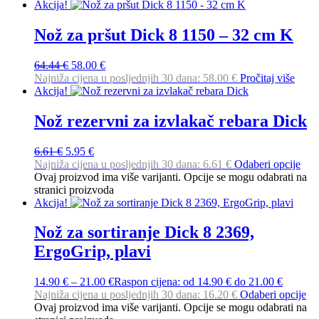
Akcija!
Nož za pršut Dick 8 1150 – 32 cm K
64.44
€
58.00
€
Najniža cijena u posljednjih 30 dana:
58.00
€
Pročitaj više
Akcija!
Nož rezervni za izvlakač rebara Dick
6.61
€
5.95
€
Najniža cijena u posljednjih 30 dana:
6.61
€
Odaberi opcije
Ovaj proizvod ima više varijanti. Opcije se mogu odabrati na
stranici proizvoda
Akcija!
Nož za sortiranje Dick 8 2369,
ErgoGrip, plavi
14.90
€
–
21.00
€
Raspon cijena: od 14.90 € do 21.00 €
Najniža cijena u posljednjih 30 dana:
16.20
€
Odaberi opcije
Ovaj proizvod ima više varijanti. Opcije se mogu odabrati na