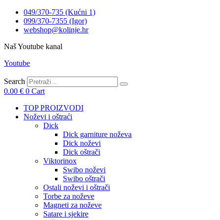
049/370-735 (Kućni 1)
099/370-7355 (Igor)
webshop@kolinje.hr
Naš Youtube kanal
Youtube
Search
0.00
€
0
Cart
TOP PROIZVODI
Noževi i oštraći
Dick
Dick garniture noževa
Dick noževi
Dick oštrači
Viktorinox
Swibo noževi
Swibo oštrači
Ostali noževi i oštrači
Torbe za noževe
Magneti za noževe
Satare i sjekire