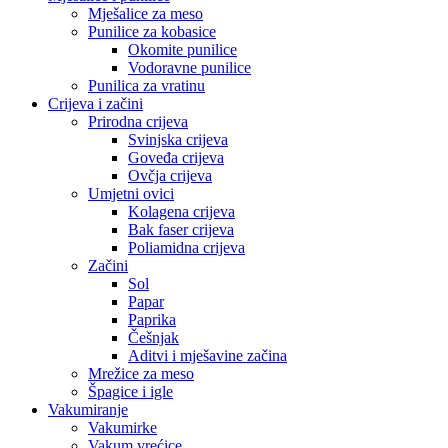
Mješalice za meso
Punilice za kobasice
Okomite punilice
Vodoravne punilice
Punilica za vratinu
Crijeva i začini
Prirodna crijeva
Svinjska crijeva
Goveđa crijeva
Ovčja crijeva
Umjetni ovici
Kolagena crijeva
Bak faser crijeva
Poliamidna crijeva
Začini
Sol
Papar
Paprika
Češnjak
Aditvi i mješavine začina
Mrežice za meso
Špagice i igle
Vakumiranje
Vakumirke
Vakum vrećice