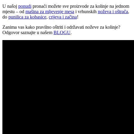
U našoj
ponudi
pronaći možete sve proizvode za kolinje na jednom
mjestu – od
mašina za mljevenje mesa
i vrhunskih
noževa i oštrača
,
do
punilica za kobasice
,
crijeva i začina
!
Zanima vas kako pravilno oštriti i održavati noževe za kolinje?
Odgovor saznajte u našem
BLOGU
.