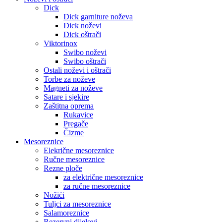
Dick
Dick garniture noževa
Dick noževi
Dick oštrači
Viktorinox
Swibo noževi
Swibo oštrači
Ostali noževi i oštrači
Torbe za noževe
Magneti za noževe
Satare i sjekire
Zaštitna oprema
Rukavice
Pregače
Čizme
Mesoreznice
Elekrične mesoreznice
Ručne mesoreznice
Rezne ploče
za električne mesoreznice
za ručne mesoreznice
Nožići
Tuljci za mesoreznice
Salamoreznice
Rezervni dijelovi