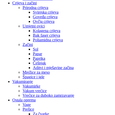
Crijeva i začini
Prirodna crijeva
Svinjska crijeva
Goveđa crijeva
Ovčja crijeva
Umjetni ovici
Kolagena crijeva
Bak faser crijeva
Poliamidna crijeva
Začini
Sol
Papar
Paprika
Češnjak
Aditvi i mješavine začina
Mrežice za meso
Špagice i igle
Vakumiranje
Vakumirke
Vakum vrećice
Vrećice za duboko zamrzavanje
Ostala oprema
Vage
Prešice
Za čvarke