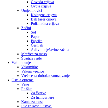
Goveđa crijeva
Ovčja crijeva
Umjetni ovici
Kolagena crijeva
Bak faser crijeva
Poliamidna crijeva
Začini
Sol
Papar
Paprika
Češnjak
Aditvi i mješavine začina
Mrežice za meso
Špagice i igle
Vakumiranje
Vakumirke
Vakum vrećice
Vrećice za duboko zamrzavanje
Ostala oprema
Vage
Prešice
Za čvarke
Za hamburgere
Kante za mast
Pile za kosti i listovi