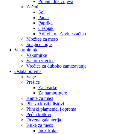
Poliamidna crijeva
Začini
Sol
Papar
Paprika
Češnjak
Aditvi i mješavine začina
Mrežice za meso
Špagice i igle
Vakumiranje
Vakumirke
Vakum vrećice
Vrećice za duboko zamrzavanje
Ostala oprema
Vage
Prešice
Za čvarke
Za hamburgere
Kante za mast
Pile za kosti i listovi
Plinski plamenici i oprema
Peći i kotlovi
Drvena galanterija
Kuke za meso
Inox kuke