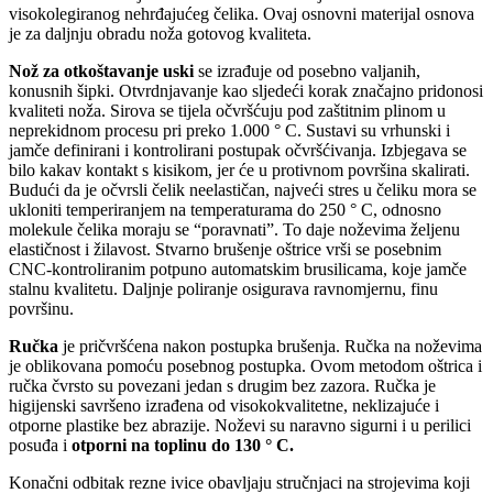
visokolegiranog nehrđajućeg čelika. Ovaj osnovni materijal osnova
je za daljnju obradu noža gotovog kvaliteta.
Nož za otkoštavanje uski
se izrađuje od posebno valjanih,
konusnih šipki. Otvrdnjavanje kao sljedeći korak značajno pridonosi
kvaliteti noža. Sirova se tijela očvršćuju pod zaštitnim plinom u
neprekidnom procesu pri preko 1.000 ° C. Sustavi su vrhunski i
jamče definirani i kontrolirani postupak očvršćivanja. Izbjegava se
bilo kakav kontakt s kisikom, jer će u protivnom površina skalirati.
Budući da je očvrsli čelik neelastičan, najveći stres u čeliku mora se
ukloniti temperiranjem na temperaturama do 250 ° C, odnosno
molekule čelika moraju se “poravnati”. To daje noževima željenu
elastičnost i žilavost. Stvarno brušenje oštrice vrši se posebnim
CNC-kontroliranim potpuno automatskim brusilicama, koje jamče
stalnu kvalitetu. Daljnje poliranje osigurava ravnomjernu, finu
površinu.
Ručka
je pričvršćena nakon postupka brušenja. Ručka na noževima
je oblikovana pomoću posebnog postupka. Ovom metodom oštrica i
ručka čvrsto su povezani jedan s drugim bez zazora. Ručka je
higijenski savršeno izrađena od visokokvalitetne, neklizajuće i
otporne plastike bez abrazije. Noževi su naravno sigurni i u perilici
posuđa i
otporni na toplinu do 130 ° C.
Konačni odbitak rezne ivice obavljaju stručnjaci na strojevima koji