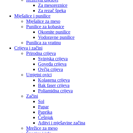
Za mesoreznice
Za rezač špeka
Mješalice i punilice
Mješalice za meso
Punilice za kobasice
Okomite punilice
Vodoravne punilice
Punilica za vratinu
Crijeva i začini
Prirodna crijeva
Svinjska crijeva
Goveđa crijeva
Ovčja crijeva
Umjetni ovici
Kolagena crijeva
Bak faser crijeva
Poliamidna crijeva
Začini
Sol
Papar
Paprika
Češnjak
Aditvi i mješavine začina
Mrežice za meso