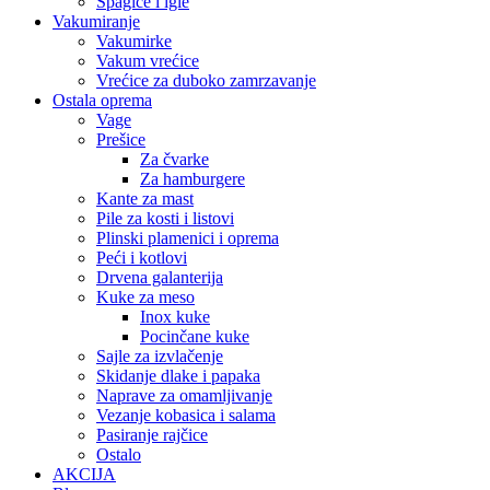
Špagice i igle
Vakumiranje
Vakumirke
Vakum vrećice
Vrećice za duboko zamrzavanje
Ostala oprema
Vage
Prešice
Za čvarke
Za hamburgere
Kante za mast
Pile za kosti i listovi
Plinski plamenici i oprema
Peći i kotlovi
Drvena galanterija
Kuke za meso
Inox kuke
Pocinčane kuke
Sajle za izvlačenje
Skidanje dlake i papaka
Naprave za omamljivanje
Vezanje kobasica i salama
Pasiranje rajčice
Ostalo
AKCIJA