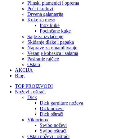
Plinski plamenici i oprema
Peći i kotlovi
Drvena galanterija
Kuke za meso
Inox kuke
Pocinčane kuke
Sajle za izvlačenje
Skidanje dlake i papaka
Naprave za omamljivanje
Vezanje kobasica i salama
Pasiranje rajčice
Ostalo
AKCIJA
Blog
TOP PROIZVODI
Noževi i oštraći
Dick
Dick garniture noževa
Dick noževi
Dick oštrači
Viktorinox
Swibo noževi
Swibo oštrači
Ostali noževi i oštrači