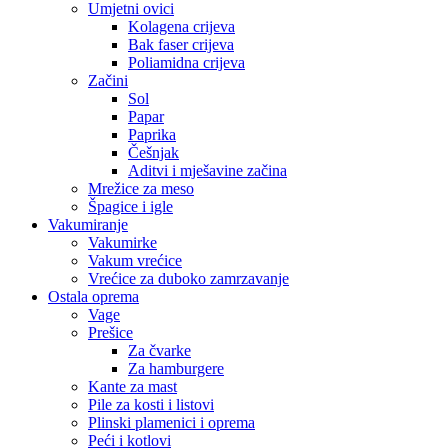
Umjetni ovici
Kolagena crijeva
Bak faser crijeva
Poliamidna crijeva
Začini
Sol
Papar
Paprika
Češnjak
Aditvi i mješavine začina
Mrežice za meso
Špagice i igle
Vakumiranje
Vakumirke
Vakum vrećice
Vrećice za duboko zamrzavanje
Ostala oprema
Vage
Prešice
Za čvarke
Za hamburgere
Kante za mast
Pile za kosti i listovi
Plinski plamenici i oprema
Peći i kotlovi