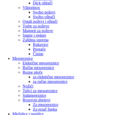
Dick oštrači
Viktorinox
Swibo noževi
Swibo oštrači
Ostali noževi i oštrači
Torbe za noževe
Magneti za noževe
Satare i sjekire
Zaštitna oprema
Rukavice
Pregače
Čizme
Mesoreznice
Elekrične mesoreznice
Ručne mesoreznice
Rezne ploče
za električne mesoreznice
za ručne mesoreznice
Nožići
Tuljci za mesoreznice
Salamoreznice
Rezervni dijelovi
Za mesoreznice
Za rezač špeka
Mješalice i punilice