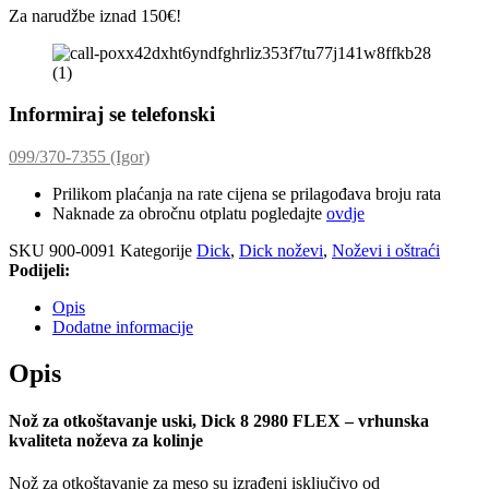
Za narudžbe iznad 150€!
Informiraj se telefonski
099/370-7355 (Igor)
Prilikom plaćanja na rate cijena se prilagođava broju rata
Naknade za obročnu otplatu pogledajte
ovdje
SKU
900-0091
Kategorije
Dick
,
Dick noževi
,
Noževi i oštraći
Podijeli:
Opis
Dodatne informacije
Opis
Nož za otkoštavanje uski, Dick 8 2980 FLEX – vrhunska
kvaliteta noževa za kolinje
Nož za otkoštavanje za meso su izrađeni isključivo od