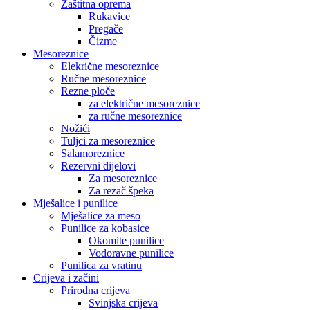
Zaštitna oprema
Rukavice
Pregače
Čizme
Mesoreznice
Elekrične mesoreznice
Ručne mesoreznice
Rezne ploče
za električne mesoreznice
za ručne mesoreznice
Nožići
Tuljci za mesoreznice
Salamoreznice
Rezervni dijelovi
Za mesoreznice
Za rezač špeka
Mješalice i punilice
Mješalice za meso
Punilice za kobasice
Okomite punilice
Vodoravne punilice
Punilica za vratinu
Crijeva i začini
Prirodna crijeva
Svinjska crijeva