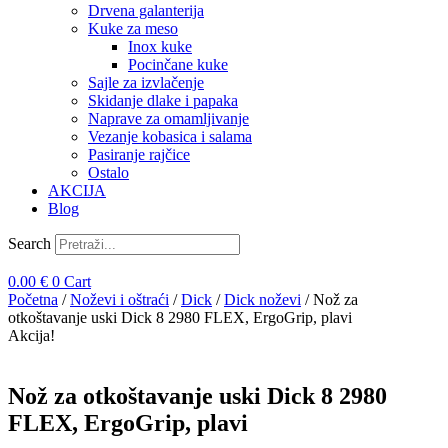
Drvena galanterija
Kuke za meso
Inox kuke
Pocinčane kuke
Sajle za izvlačenje
Skidanje dlake i papaka
Naprave za omamljivanje
Vezanje kobasica i salama
Pasiranje rajčice
Ostalo
AKCIJA
Blog
Search
0.00
€
0
Cart
Početna
/
Noževi i oštraći
/
Dick
/
Dick noževi
/ Nož za
otkoštavanje uski Dick 8 2980 FLEX, ErgoGrip, plavi
Akcija!
Nož za otkoštavanje uski Dick 8 2980
FLEX, ErgoGrip, plavi