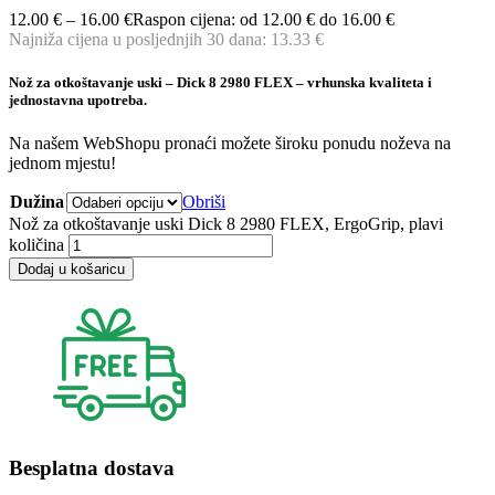
12.00
€
–
16.00
€
Raspon cijena: od 12.00 € do 16.00 €
Najniža cijena u posljednjih 30 dana:
13.33
€
Nož za otkoštavanje uski – Dick 8 2980 FLEX – vrhunska kvaliteta i
jednostavna upotreba.
Na našem WebShopu pronaći možete široku ponudu noževa na
jednom mjestu!
Dužina
Obriši
Nož za otkoštavanje uski Dick 8 2980 FLEX, ErgoGrip, plavi
količina
Dodaj u košaricu
Besplatna dostava