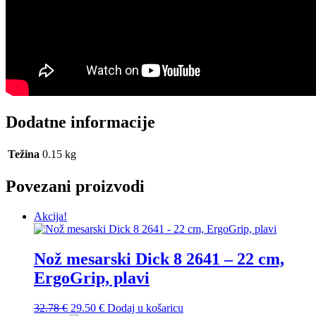
Dodatne informacije
Težina
0.15 kg
Povezani proizvodi
Akcija!
Nož mesarski Dick 8 2641 – 22 cm,
ErgoGrip, plavi
32.78
€
29.50
€
Dodaj u košaricu