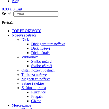
Blog
0.00
€
0
Cart
Search
Pretraži
TOP PROIZVODI
Noževi i oštraći
Dick
Dick garniture noževa
Dick noževi
Dick oštrači
Viktorinox
Swibo noževi
Swibo oštrači
Ostali noževi i oštrači
Torbe za noževe
Magneti za noževe
Satare i sjekire
Zaštitna oprema
Rukavice
Pregače
Čizme
Mesoreznice