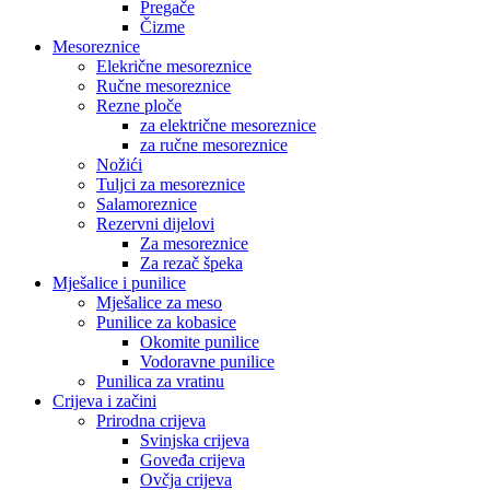
Pregače
Čizme
Mesoreznice
Elekrične mesoreznice
Ručne mesoreznice
Rezne ploče
za električne mesoreznice
za ručne mesoreznice
Nožići
Tuljci za mesoreznice
Salamoreznice
Rezervni dijelovi
Za mesoreznice
Za rezač špeka
Mješalice i punilice
Mješalice za meso
Punilice za kobasice
Okomite punilice
Vodoravne punilice
Punilica za vratinu
Crijeva i začini
Prirodna crijeva
Svinjska crijeva
Goveđa crijeva
Ovčja crijeva