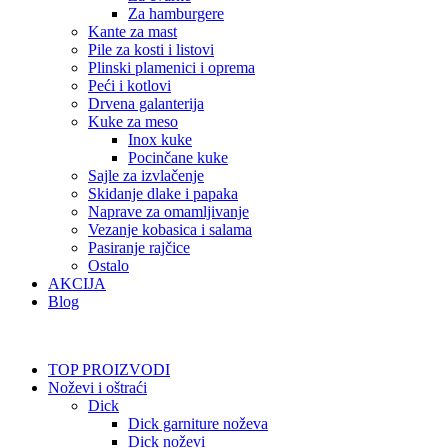
Za hamburgere
Kante za mast
Pile za kosti i listovi
Plinski plamenici i oprema
Peći i kotlovi
Drvena galanterija
Kuke za meso
Inox kuke
Pocinčane kuke
Sajle za izvlačenje
Skidanje dlake i papaka
Naprave za omamljivanje
Vezanje kobasica i salama
Pasiranje rajčice
Ostalo
AKCIJA
Blog
TOP PROIZVODI
Noževi i oštraći
Dick
Dick garniture noževa
Dick noževi