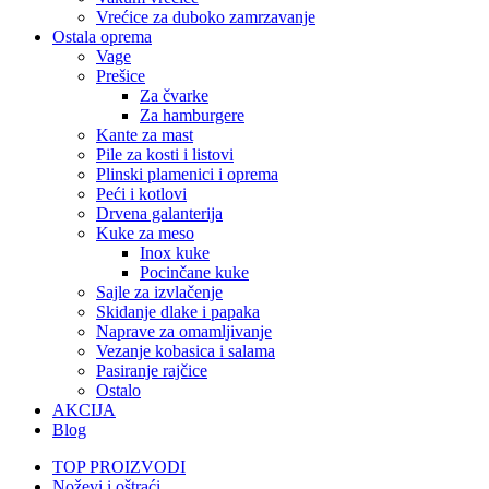
Vrećice za duboko zamrzavanje
Ostala oprema
Vage
Prešice
Za čvarke
Za hamburgere
Kante za mast
Pile za kosti i listovi
Plinski plamenici i oprema
Peći i kotlovi
Drvena galanterija
Kuke za meso
Inox kuke
Pocinčane kuke
Sajle za izvlačenje
Skidanje dlake i papaka
Naprave za omamljivanje
Vezanje kobasica i salama
Pasiranje rajčice
Ostalo
AKCIJA
Blog
TOP PROIZVODI
Noževi i oštraći