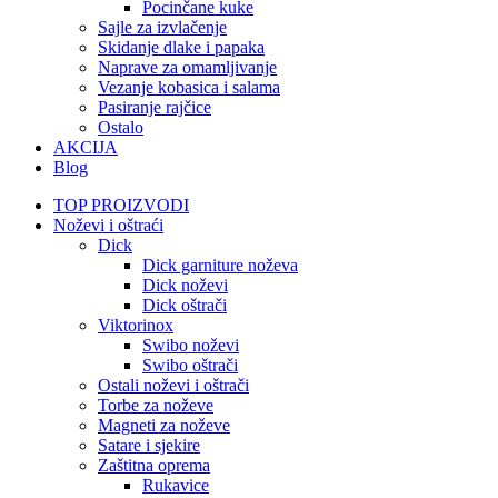
Pocinčane kuke
Sajle za izvlačenje
Skidanje dlake i papaka
Naprave za omamljivanje
Vezanje kobasica i salama
Pasiranje rajčice
Ostalo
AKCIJA
Blog
TOP PROIZVODI
Noževi i oštraći
Dick
Dick garniture noževa
Dick noževi
Dick oštrači
Viktorinox
Swibo noževi
Swibo oštrači
Ostali noževi i oštrači
Torbe za noževe
Magneti za noževe
Satare i sjekire
Zaštitna oprema
Rukavice