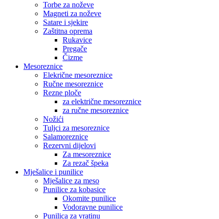
Torbe za noževe
Magneti za noževe
Satare i sjekire
Zaštitna oprema
Rukavice
Pregače
Čizme
Mesoreznice
Elekrične mesoreznice
Ručne mesoreznice
Rezne ploče
za električne mesoreznice
za ručne mesoreznice
Nožići
Tuljci za mesoreznice
Salamoreznice
Rezervni dijelovi
Za mesoreznice
Za rezač špeka
Mješalice i punilice
Mješalice za meso
Punilice za kobasice
Okomite punilice
Vodoravne punilice
Punilica za vratinu