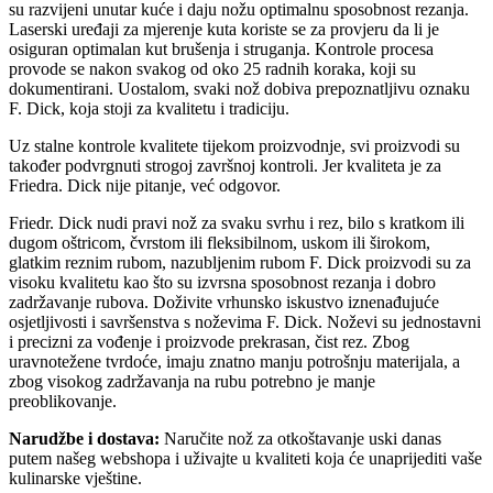
su razvijeni unutar kuće i daju nožu optimalnu sposobnost rezanja.
Laserski uređaji za mjerenje kuta koriste se za provjeru da li je
osiguran optimalan kut brušenja i struganja. Kontrole procesa
provode se nakon svakog od oko 25 radnih koraka, koji su
dokumentirani. Uostalom, svaki nož dobiva prepoznatljivu oznaku
F. Dick, koja stoji za kvalitetu i tradiciju.
Uz stalne kontrole kvalitete tijekom proizvodnje, svi proizvodi su
također podvrgnuti strogoj završnoj kontroli. Jer kvaliteta je za
Friedra. Dick nije pitanje, već odgovor.
Friedr. Dick nudi pravi nož za svaku svrhu i rez, bilo s kratkom ili
dugom oštricom, čvrstom ili fleksibilnom, uskom ili širokom,
glatkim reznim rubom, nazubljenim rubom F. Dick proizvodi su za
visoku kvalitetu kao što su izvrsna sposobnost rezanja i dobro
zadržavanje rubova. Doživite vrhunsko iskustvo iznenađujuće
osjetljivosti i savršenstva s noževima F. Dick. Noževi su jednostavni
i precizni za vođenje i proizvode prekrasan, čist rez. Zbog
uravnotežene tvrdoće, imaju znatno manju potrošnju materijala, a
zbog visokog zadržavanja na rubu potrebno je manje
preoblikovanje.
Narudžbe i dostava:
Naručite nož za otkoštavanje uski danas
putem našeg webshopa i uživajte u kvaliteti koja će unaprijediti vaše
kulinarske vještine.