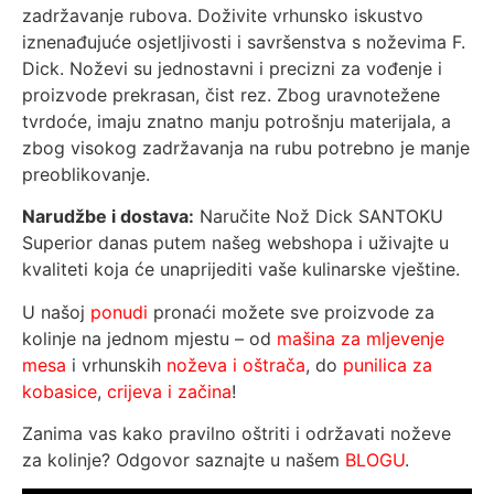
zadržavanje rubova. Doživite vrhunsko iskustvo
iznenađujuće osjetljivosti i savršenstva s noževima F.
Dick. Noževi su jednostavni i precizni za vođenje i
proizvode prekrasan, čist rez. Zbog uravnotežene
tvrdoće, imaju znatno manju potrošnju materijala, a
zbog visokog zadržavanja na rubu potrebno je manje
preoblikovanje.
Narudžbe i dostava:
Naručite Nož Dick SANTOKU
Superior danas putem našeg webshopa i uživajte u
kvaliteti koja će unaprijediti vaše kulinarske vještine.
U našoj
ponudi
pronaći možete sve proizvode za
kolinje na jednom mjestu – od
mašina za mljevenje
mesa
i vrhunskih
noževa i oštrača
, do
punilica za
kobasice
,
crijeva i začina
!
Zanima vas kako pravilno oštriti i održavati noževe
za kolinje? Odgovor saznajte u našem
BLOGU
.