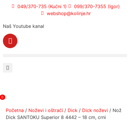
049/370-735 (Kućni 1)
099/370-7355 (Igor)
webshop@kolinje.hr
Naš Youtube kanal
0
Početna
/
Noževi i oštraći
/
Dick
/
Dick noževi
/ Nož
Dick SANTOKU Superior 8 4442 – 18 cm, crni