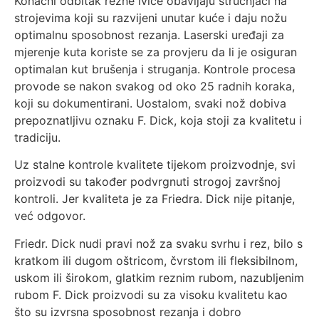
Konačni odbitak rezne ivice obavljaju stručnjaci na
strojevima koji su razvijeni unutar kuće i daju nožu
optimalnu sposobnost rezanja. Laserski uređaji za
mjerenje kuta koriste se za provjeru da li je osiguran
optimalan kut brušenja i struganja. Kontrole procesa
provode se nakon svakog od oko 25 radnih koraka,
koji su dokumentirani. Uostalom, svaki nož dobiva
prepoznatljivu oznaku F. Dick, koja stoji za kvalitetu i
tradiciju.
Uz stalne kontrole kvalitete tijekom proizvodnje, svi
proizvodi su također podvrgnuti strogoj završnoj
kontroli. Jer kvaliteta je za Friedra. Dick nije pitanje,
već odgovor.
Friedr. Dick nudi pravi nož za svaku svrhu i rez, bilo s
kratkom ili dugom oštricom, čvrstom ili fleksibilnom,
uskom ili širokom, glatkim reznim rubom, nazubljenim
rubom F. Dick proizvodi su za visoku kvalitetu kao
što su izvrsna sposobnost rezanja i dobro