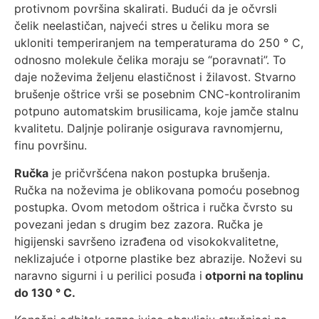
protivnom površina skalirati. Budući da je očvrsli
čelik neelastičan, najveći stres u čeliku mora se
ukloniti temperiranjem na temperaturama do 250 ° C,
odnosno molekule čelika moraju se “poravnati”. To
daje noževima željenu elastičnost i žilavost. Stvarno
brušenje oštrice vrši se posebnim CNC-kontroliranim
potpuno automatskim brusilicama, koje jamče stalnu
kvalitetu. Daljnje poliranje osigurava ravnomjernu,
finu površinu.
Ručka
je pričvršćena nakon postupka brušenja.
Ručka na noževima je oblikovana pomoću posebnog
postupka. Ovom metodom oštrica i ručka čvrsto su
povezani jedan s drugim bez zazora. Ručka je
higijenski savršeno izrađena od visokokvalitetne,
neklizajuće i otporne plastike bez abrazije. Noževi su
naravno sigurni i u perilici posuđa i
otporni na toplinu
do 130 ° C.