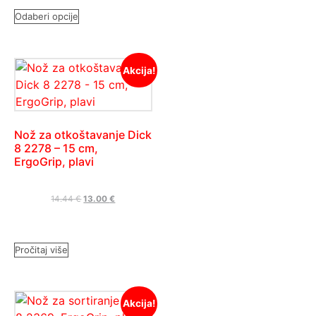
Odaberi opcije
Akcija!
Nož za otkoštavanje Dick
8 2278 – 15 cm,
ErgoGrip, plavi
14.44
€
13.00
€
Pročitaj više
Akcija!