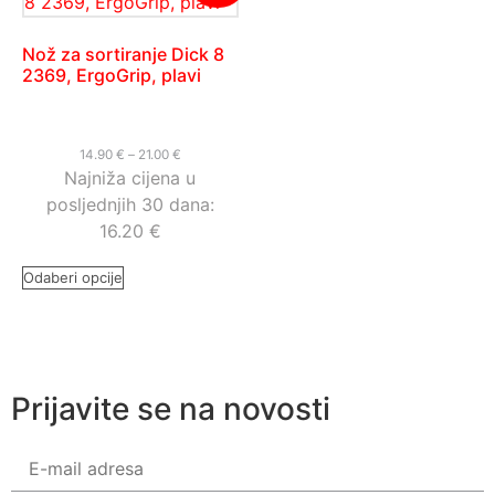
Nož za sortiranje Dick 8
2369, ErgoGrip, plavi
14.90
€
–
21.00
€
Najniža cijena u
posljednjih 30 dana:
16.20
€
Odaberi opcije
Prijavite se na novosti