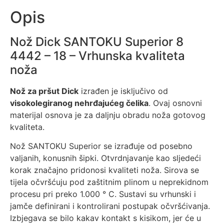
Opis
Nož Dick SANTOKU Superior 8
4442 – 18 – Vrhunska kvaliteta
noža
Nož za pršut Dick
izrađen je isključivo od
visokolegiranog nehrđajućeg čelika
. Ovaj osnovni
materijal osnova je za daljnju obradu noža gotovog
kvaliteta.
Nož SANTOKU Superior se izrađuje od posebno
valjanih, konusnih šipki. Otvrdnjavanje kao sljedeći
korak značajno pridonosi kvaliteti noža. Sirova se
tijela očvršćuju pod zaštitnim plinom u neprekidnom
procesu pri preko 1.000 ° C. Sustavi su vrhunski i
jamče definirani i kontrolirani postupak očvršćivanja.
Izbjegava se bilo kakav kontakt s kisikom, jer će u