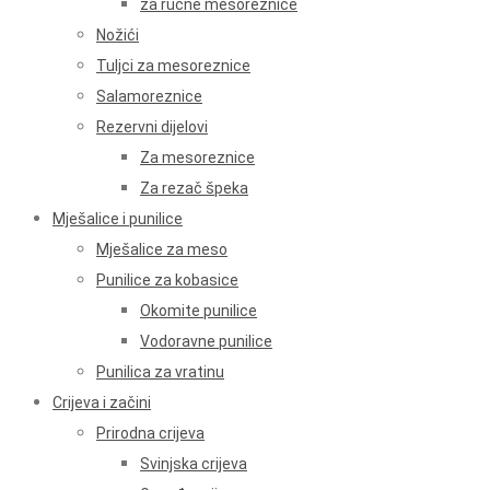
za ručne mesoreznice
Nožići
Tuljci za mesoreznice
Salamoreznice
Rezervni dijelovi
Za mesoreznice
Za rezač špeka
Mješalice i punilice
Mješalice za meso
Punilice za kobasice
Okomite punilice
Vodoravne punilice
Punilica za vratinu
Crijeva i začini
Prirodna crijeva
Svinjska crijeva