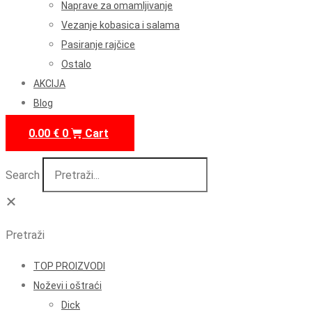
Naprave za omamljivanje
Vezanje kobasica i salama
Pasiranje rajčice
Ostalo
AKCIJA
Blog
0.00
€
0
Cart
Search
Pretraži
TOP PROIZVODI
Noževi i oštraći
Dick