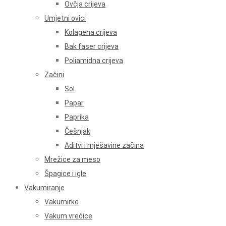
Ovčja crijeva
Umjetni ovici
Kolagena crijeva
Bak faser crijeva
Poliamidna crijeva
Začini
Sol
Papar
Paprika
Češnjak
Aditvi i mješavine začina
Mrežice za meso
Špagice i igle
Vakumiranje
Vakumirke
Vakum vrećice