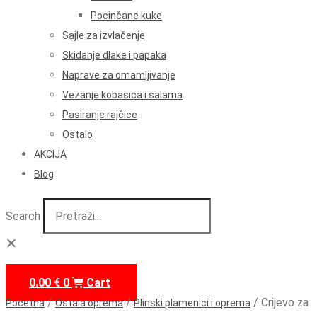
Pocinčane kuke
Sajle za izvlačenje
Skidanje dlake i papaka
Naprave za omamljivanje
Vezanje kobasica i salama
Pasiranje rajčice
Ostalo
AKCIJA
Blog
Search
0.00
€
0
Cart
/
/
/ Crijevo za
Početna
Ostala oprema
Plinski plamenici i oprema