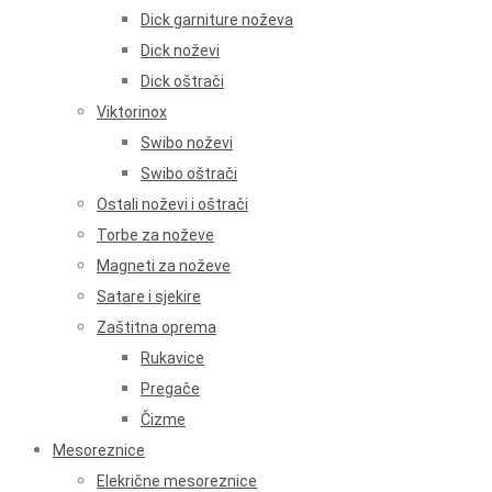
Dick garniture noževa
Dick noževi
Dick oštrači
Viktorinox
Swibo noževi
Swibo oštrači
Ostali noževi i oštrači
Torbe za noževe
Magneti za noževe
Satare i sjekire
Zaštitna oprema
Rukavice
Pregače
Čizme
Mesoreznice
Elekrične mesoreznice