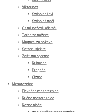
Dick oštrači
Viktorinox
Swibo noževi
Swibo oštrači
Ostali noževi i oštrači
Torbe za noževe
Magneti za noževe
Satare i sjekire
Zaštitna oprema
Rukavice
Pregače
Čizme
Mesoreznice
Elekrične mesoreznice
Ručne mesoreznice
Rezne ploče