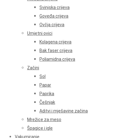
Svinjska crijeva
Goveđa crijeva
Ovčja crijeva
Umjetni ovici
Kolagena crijeva
Bak faser crijeva
Poliamidna crijeva
Začini
Sol
Papar
Paprika
Češnjak
Aditvi i mješavine začina
Mrežice za meso
Špagice i igle
Vakumiranje