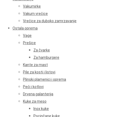
Vakumirke
Vakum vrećice
Vrećice za duboko zamrzavanje
Ostala oprema
Vage
Prešice
Za čvarke
Za hamburgere
Kante za mast
Pile za kosti i listovi
Plinski plamenici i oprema
Peći i kotlovi
Drvena galanterija
Kuke za meso
Inox kuke
Pocinčane kuke