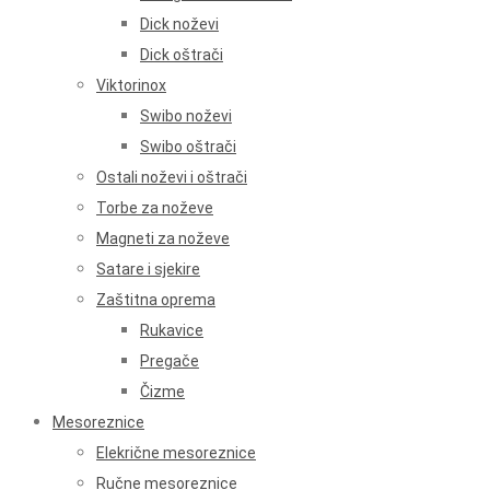
Dick noževi
Dick oštrači
Viktorinox
Swibo noževi
Swibo oštrači
Ostali noževi i oštrači
Torbe za noževe
Magneti za noževe
Satare i sjekire
Zaštitna oprema
Rukavice
Pregače
Čizme
Mesoreznice
Elekrične mesoreznice
Ručne mesoreznice