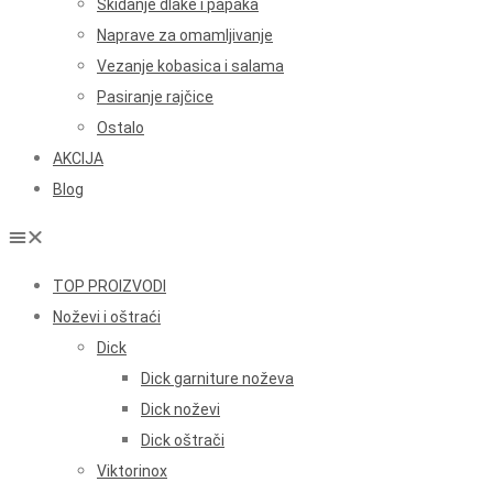
Skidanje dlake i papaka
Naprave za omamljivanje
Vezanje kobasica i salama
Pasiranje rajčice
Ostalo
AKCIJA
Blog
TOP PROIZVODI
Noževi i oštraći
Dick
Dick garniture noževa
Dick noževi
Dick oštrači
Viktorinox