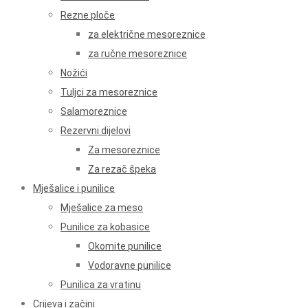
Rezne ploče
za električne mesoreznice
za ručne mesoreznice
Nožići
Tuljci za mesoreznice
Salamoreznice
Rezervni dijelovi
Za mesoreznice
Za rezač špeka
Mješalice i punilice
Mješalice za meso
Punilice za kobasice
Okomite punilice
Vodoravne punilice
Punilica za vratinu
Crijeva i začini