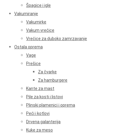
Špagice i igle
Vakumiranje
Vakumirke
Vakum vrećice
Vrećice za duboko zamrzavanje
Ostala oprema
Vage
Prešice
Za čvarke
Za hamburgere
Kante za mast
Pile za kosti i listovi
Plinski plamenici i oprema
Peći i kotlovi
Drvena galanterija
Kuke za meso