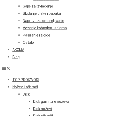
Sajle za izvlačenje
Skidanje dlake i papaka
Naprave za omamljivanje
Vezanje kobasica i salama
Pasiranje rajčice
Ostalo
AKCIJA
Blog
TOP PROIZVODI
Noževi i oštraći
Dick
Dick garniture noževa
Dick noževi