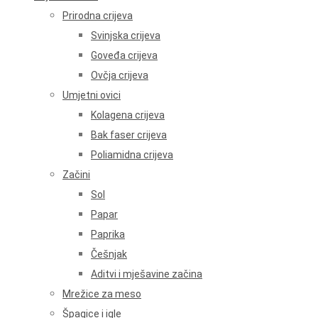
Prirodna crijeva
Svinjska crijeva
Goveđa crijeva
Ovčja crijeva
Umjetni ovici
Kolagena crijeva
Bak faser crijeva
Poliamidna crijeva
Začini
Sol
Papar
Paprika
Češnjak
Aditvi i mješavine začina
Mrežice za meso
Špagice i igle