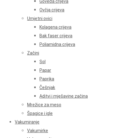
Goveđa crijeva
Ovčja crijeva
Umjetni ovici
Kolagena crijeva
Bak faser crijeva
Poliamidna crijeva
Začini
Sol
Papar
Paprika
Češnjak
Aditvi i mješavine začina
Mrežice za meso
Špagice i igle
Vakumiranje
Vakumirke