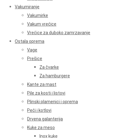
Vakumiranje
Vakumirke
Vakum vrećice
Vrećice za duboko zamrzavanje
Ostala oprema
Vage
Prešice
Za čvarke
Za hamburgere
Kante za mast
Pile za kosti i listovi
Plinski plamenici i oprema
Peći i kotlovi
Drvena galanterija
Kuke za meso
Inox kuke