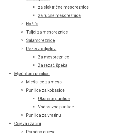
za električne mesoreznice
za ručne mesoreznice
Nožići
Tuljci za mesoreznice
Salamoreznice
Rezervni dijelovi
Za mesoreznice
Za rezač špeka
Mješalice i punilice
Mješalice za meso
Punilice za kobasice
Okomite punilice
Vodoravne punilice
Punilica za vratinu
Crijeva i začini
Prirodna crijeva