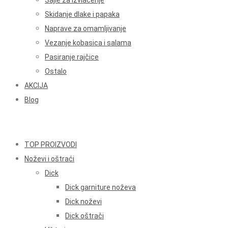
Sajle za izvlačenje
Skidanje dlake i papaka
Naprave za omamljivanje
Vezanje kobasica i salama
Pasiranje rajčice
Ostalo
AKCIJA
Blog
TOP PROIZVODI
Noževi i oštraći
Dick
Dick garniture noževa
Dick noževi
Dick oštrači