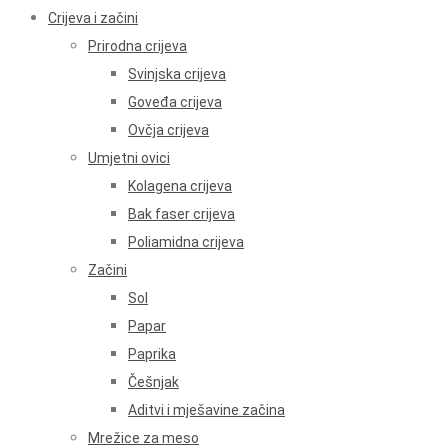
Crijeva i začini
Prirodna crijeva
Svinjska crijeva
Goveđa crijeva
Ovčja crijeva
Umjetni ovici
Kolagena crijeva
Bak faser crijeva
Poliamidna crijeva
Začini
Sol
Papar
Paprika
Češnjak
Aditvi i mješavine začina
Mrežice za meso