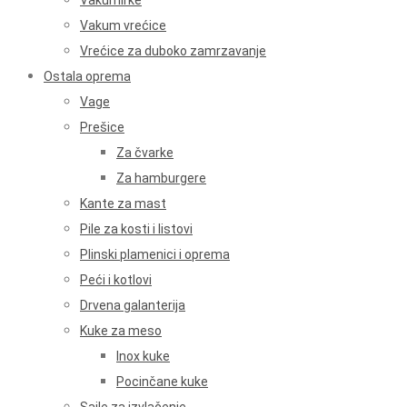
Vakumirke
Vakum vrećice
Vrećice za duboko zamrzavanje
Ostala oprema
Vage
Prešice
Za čvarke
Za hamburgere
Kante za mast
Pile za kosti i listovi
Plinski plamenici i oprema
Peći i kotlovi
Drvena galanterija
Kuke za meso
Inox kuke
Pocinčane kuke