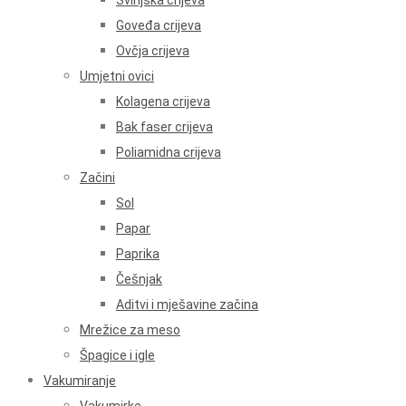
Svinjska crijeva
Goveđa crijeva
Ovčja crijeva
Umjetni ovici
Kolagena crijeva
Bak faser crijeva
Poliamidna crijeva
Začini
Sol
Papar
Paprika
Češnjak
Aditvi i mješavine začina
Mrežice za meso
Špagice i igle
Vakumiranje