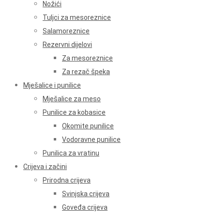
Nožići
Tuljci za mesoreznice
Salamoreznice
Rezervni dijelovi
Za mesoreznice
Za rezač špeka
Mješalice i punilice
Mješalice za meso
Punilice za kobasice
Okomite punilice
Vodoravne punilice
Punilica za vratinu
Crijeva i začini
Prirodna crijeva
Svinjska crijeva
Goveđa crijeva