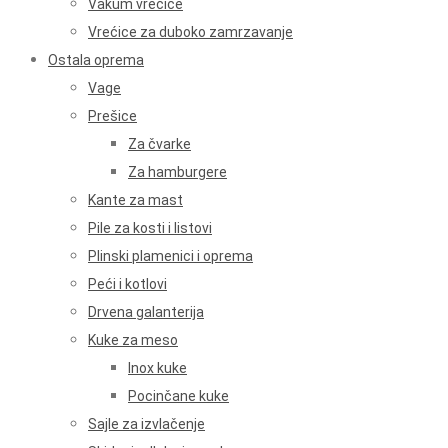
Vakum vrećice
Vrećice za duboko zamrzavanje
Ostala oprema
Vage
Prešice
Za čvarke
Za hamburgere
Kante za mast
Pile za kosti i listovi
Plinski plamenici i oprema
Peći i kotlovi
Drvena galanterija
Kuke za meso
Inox kuke
Pocinčane kuke
Sajle za izvlačenje