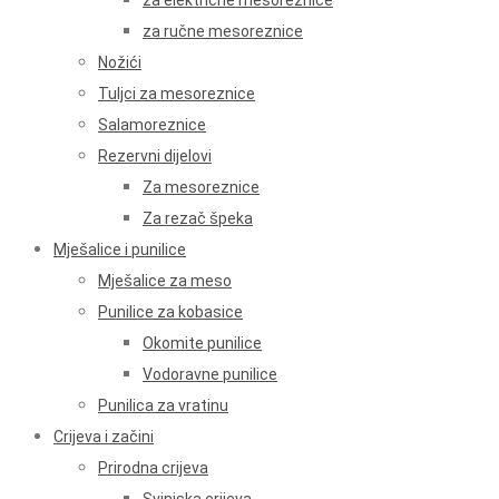
za električne mesoreznice
za ručne mesoreznice
Nožići
Tuljci za mesoreznice
Salamoreznice
Rezervni dijelovi
Za mesoreznice
Za rezač špeka
Mješalice i punilice
Mješalice za meso
Punilice za kobasice
Okomite punilice
Vodoravne punilice
Punilica za vratinu
Crijeva i začini
Prirodna crijeva