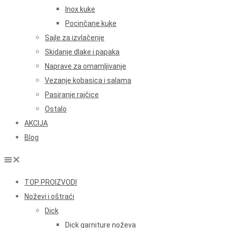
Inox kuke
Pocinčane kuke
Sajle za izvlačenje
Skidanje dlake i papaka
Naprave za omamljivanje
Vezanje kobasica i salama
Pasiranje rajčice
Ostalo
AKCIJA
Blog
TOP PROIZVODI
Noževi i oštraći
Dick
Dick garniture noževa