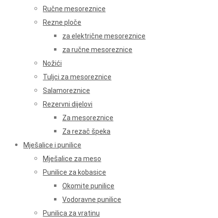
Ručne mesoreznice
Rezne ploče
za električne mesoreznice
za ručne mesoreznice
Nožići
Tuljci za mesoreznice
Salamoreznice
Rezervni dijelovi
Za mesoreznice
Za rezač špeka
Mješalice i punilice
Mješalice za meso
Punilice za kobasice
Okomite punilice
Vodoravne punilice
Punilica za vratinu