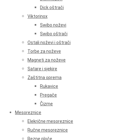
Dick oštrači
Viktorinox
Swibo noževi
Swibo oštrači
Ostali noževi i oštrači
Torbe za noževe
Magneti za noževe
Satare i sjekire
Zaštitna oprema
Rukavice
Pregače
Čizme
Mesoreznice
Elekrične mesoreznice
Ručne mesoreznice
Rezne ploče