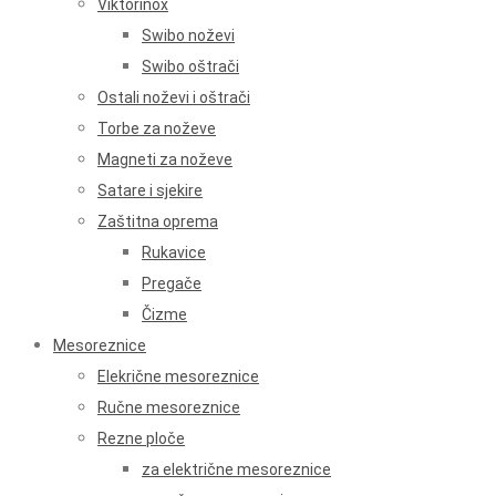
Viktorinox
Swibo noževi
Swibo oštrači
Ostali noževi i oštrači
Torbe za noževe
Magneti za noževe
Satare i sjekire
Zaštitna oprema
Rukavice
Pregače
Čizme
Mesoreznice
Elekrične mesoreznice
Ručne mesoreznice
Rezne ploče
za električne mesoreznice