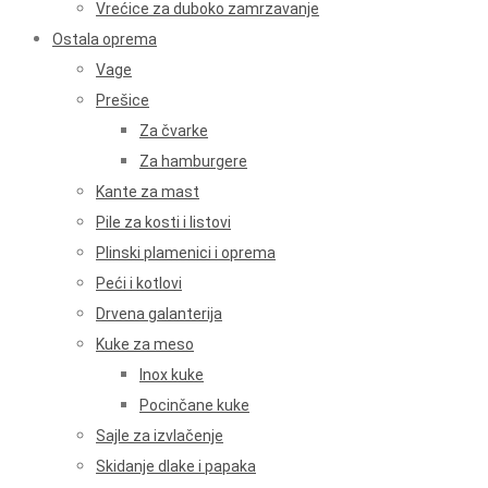
Vrećice za duboko zamrzavanje
Ostala oprema
Vage
Prešice
Za čvarke
Za hamburgere
Kante za mast
Pile za kosti i listovi
Plinski plamenici i oprema
Peći i kotlovi
Drvena galanterija
Kuke za meso
Inox kuke
Pocinčane kuke
Sajle za izvlačenje
Skidanje dlake i papaka