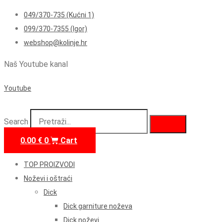
049/370-735 (Kućni 1)
099/370-7355 (Igor)
webshop@kolinje.hr
Naš Youtube kanal
Youtube
Search
0.00
€
0
Cart
TOP PROIZVODI
Noževi i oštraći
Dick
Dick garniture noževa
Dick noževi