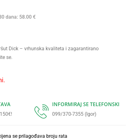
 30 dana:
58.00
€
ut Dick – vrhunska kvaliteta i zagarantirano
ite se.
i.
TAVA
INFORMIRAJ SE TELEFONSKI
 150€!
099/370-7355 (Igor)
cijena se prilagođava broju rata