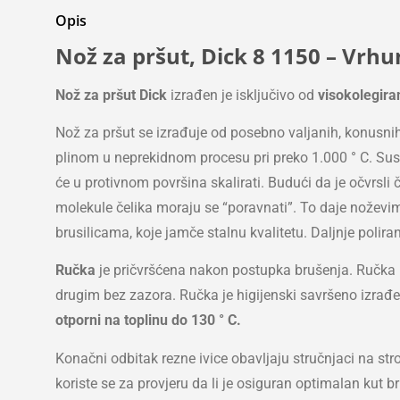
Opis
Nož za pršut, Dick 8 1150 – Vrhu
Nož za pršut Dick
izrađen je isključivo od
visokolegira
Nož za pršut se izrađuje od posebno valjanih, konusnih 
plinom u neprekidnom procesu pri preko 1.000 ° C. Susta
će u protivnom površina skalirati. Budući da je očvrsli
molekule čelika moraju se “poravnati”. To daje noževi
brusilicama, koje jamče stalnu kvalitetu. Daljnje polir
Ručka
je pričvršćena nakon postupka brušenja. Ručka
drugim bez zazora. Ručka je higijenski savršeno izrađen
otporni na toplinu do 130 ° C.
Konačni odbitak rezne ivice obavljaju stručnjaci na str
koriste se za provjeru da li je osiguran optimalan kut