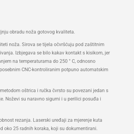
ljnju obradu noža gotovog kvaliteta.
teti noža. Sirova se tijela očvršćuju pod zaštitnim
vanja. Izbjegava se bilo kakav kontakt s kisikom, jer
eriranjem na temperaturama do 250 ° C, odnosno
i se posebnim CNC-kontroliranim potpuno automatskim
etodom oštrica i ručka čvrsto su povezani jedan s
e. Noževi su naravno sigurni i u perilici posuđa i
obnost rezanja. Laserski uređaji za mjerenje kuta
od oko 25 radnih koraka, koji su dokumentirani.