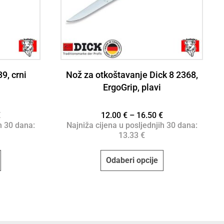
9, crni
Nož za otkoštavanje Dick 8 2368,
ErgoGrip, plavi
€
12.00
€
–
16.50
€
h 30 dana:
Najniža cijena u posljednjih 30 dana:
13.33
€
Odaberi opcije