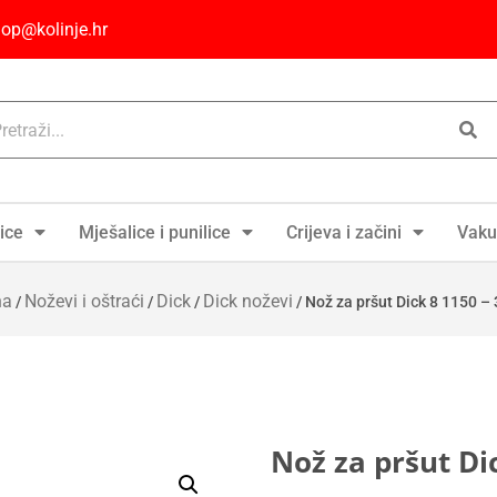
op@kolinje.hr
ice
Mješalice i punilice
Crijeva i začini
Vaku
na
Noževi i oštraći
Dick
Dick noževi
/
/
/
/ Nož za pršut Dick 8 1150 –
Nož za pršut Di