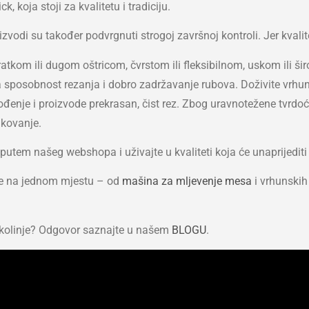
 koja stoji za kvalitetu i tradiciju.
izvodi su također podvrgnuti strogoj završnoj kontroli. Jer kvalite
s kratkom ili dugom oštricom, čvrstom ili fleksibilnom, uskom ili
na sposobnost rezanja i dobro zadržavanje rubova. Doživite vrhun
vođenje i proizvode prekrasan, čist rez. Zbog uravnotežene tvrdo
ikovanje.
putem našeg webshopa i uživajte u kvaliteti koja će unaprijediti 
je na jednom mjestu – od
mašina za mljevenje mesa
i vrhunski
a kolinje? Odgovor saznajte u našem
BLOGU
.