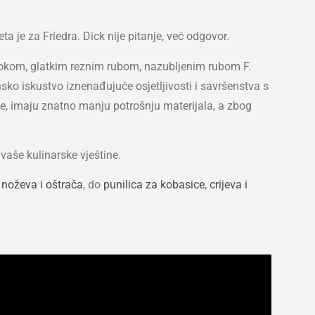
ta je za Friedra. Dick nije pitanje, već odgovor.
 širokom, glatkim reznim rubom, nazubljenim rubom F.
sko iskustvo iznenađujuće osjetljivosti i savršenstva s
će, imaju znatno manju potrošnju materijala, a zbog
vaše kulinarske vještine.
h
noževa i oštrača
, do
punilica za kobasice
,
crijeva i