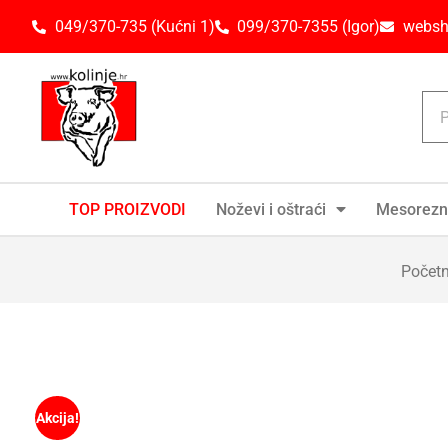
049/370-735 (Kućni 1)
099/370-7355 (Igor)
websh
TOP PROIZVODI
Noževi i oštraći
Mesorezn
Počet
Akcija!