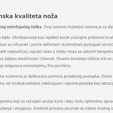
nska kvaliteta noža
nog nehrđajućeg čelika
. Ovaj osnovni materijal osnova je za da
šipki. Otvrdnjavanje kao sljedeći korak značajno pridonosi kvali
vi su vrhunski i jamče definirani i kontrolirani postupak očvršći
 čelik neelastičan, najveći stres u čeliku mora se ukloniti temp
ma željenu elastičnost i žilavost. Stvarno brušenje oštrice vrš
anje osigurava ravnomjernu, finu površinu.
 na noževima je oblikovana pomoću posebnog postupka. Ovom m
a od visokokvalitetne, neklizajuće i otporne plastike bez abrazij
ojevima koji su razvijeni unutar kuće i daju nožu optimalnu spos
 brušenja i struganja. Kontrole procesa provode se nakon svakog 