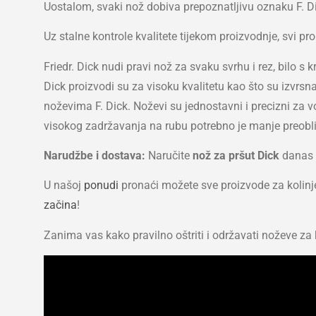
Uostalom, svaki nož dobiva prepoznatljivu oznaku F. Dick,
Uz stalne kontrole kvalitete tijekom proizvodnje, svi pro
Friedr. Dick nudi pravi nož za svaku svrhu i rez, bilo 
Dick proizvodi su za visoku kvalitetu kao što su izvrs
noževima F. Dick. Noževi su jednostavni i precizni za 
visokog zadržavanja na rubu potrebno je manje preobl
Narudžbe i dostava:
Naručite
nož za pršut Dick
danas 
U našoj
ponudi
pronaći možete sve proizvode za kolin
začina
!
Zanima vas kako pravilno oštriti i održavati noževe z