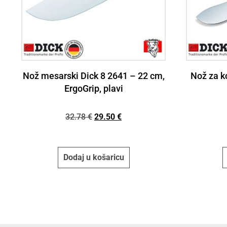
Nož mesarski Dick 8 2641 – 22 cm,
Nož za k
ErgoGrip, plavi
32.78
€
29.50
€
Dodaj u košaricu