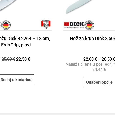
ožu Dick 8 2264 – 18 cm,
Nož za kruh Dick 8 503
ErgoGrip, plavi
25.00
€
22.50
€
22.00
€
–
26.50
Najniža cijena u posljednji
24.44
€
Dodaj u košaricu
Odaberi opcije