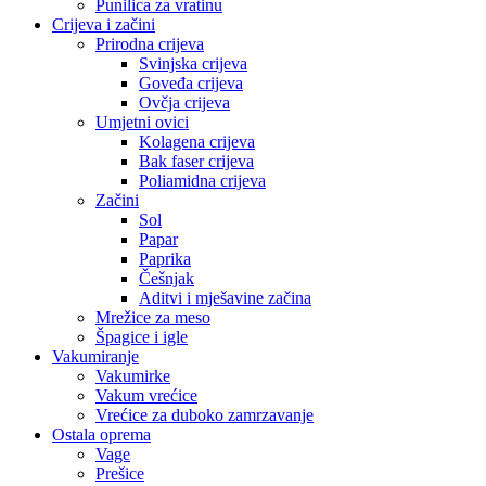
Punilica za vratinu
Crijeva i začini
Prirodna crijeva
Svinjska crijeva
Goveđa crijeva
Ovčja crijeva
Umjetni ovici
Kolagena crijeva
Bak faser crijeva
Poliamidna crijeva
Začini
Sol
Papar
Paprika
Češnjak
Aditvi i mješavine začina
Mrežice za meso
Špagice i igle
Vakumiranje
Vakumirke
Vakum vrećice
Vrećice za duboko zamrzavanje
Ostala oprema
Vage
Prešice