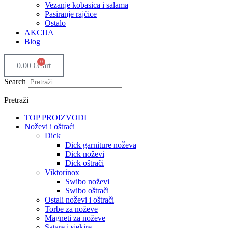
Vezanje kobasica i salama
Pasiranje rajčice
Ostalo
AKCIJA
Blog
0
0.00
€
Cart
Search
Pretraži
TOP PROIZVODI
Noževi i oštraći
Dick
Dick garniture noževa
Dick noževi
Dick oštrači
Viktorinox
Swibo noževi
Swibo oštrači
Ostali noževi i oštrači
Torbe za noževe
Magneti za noževe
Satare i sjekire