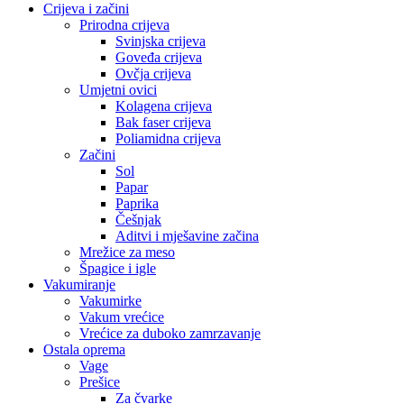
Crijeva i začini
Prirodna crijeva
Svinjska crijeva
Goveđa crijeva
Ovčja crijeva
Umjetni ovici
Kolagena crijeva
Bak faser crijeva
Poliamidna crijeva
Začini
Sol
Papar
Paprika
Češnjak
Aditvi i mješavine začina
Mrežice za meso
Špagice i igle
Vakumiranje
Vakumirke
Vakum vrećice
Vrećice za duboko zamrzavanje
Ostala oprema
Vage
Prešice
Za čvarke