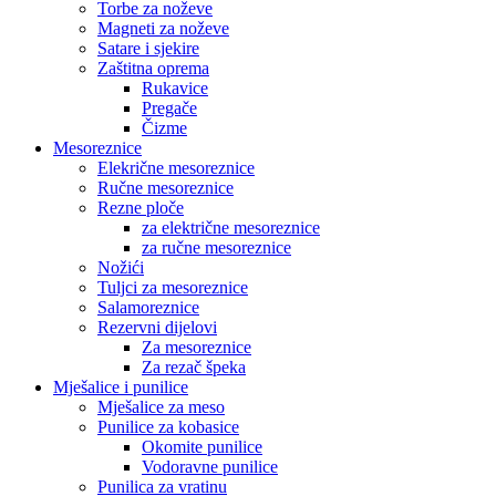
Torbe za noževe
Magneti za noževe
Satare i sjekire
Zaštitna oprema
Rukavice
Pregače
Čizme
Mesoreznice
Elekrične mesoreznice
Ručne mesoreznice
Rezne ploče
za električne mesoreznice
za ručne mesoreznice
Nožići
Tuljci za mesoreznice
Salamoreznice
Rezervni dijelovi
Za mesoreznice
Za rezač špeka
Mješalice i punilice
Mješalice za meso
Punilice za kobasice
Okomite punilice
Vodoravne punilice
Punilica za vratinu