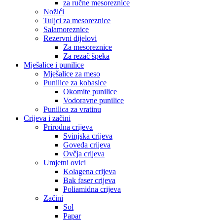
za ručne mesoreznice
Nožići
Tuljci za mesoreznice
Salamoreznice
Rezervni dijelovi
Za mesoreznice
Za rezač špeka
Mješalice i punilice
Mješalice za meso
Punilice za kobasice
Okomite punilice
Vodoravne punilice
Punilica za vratinu
Crijeva i začini
Prirodna crijeva
Svinjska crijeva
Goveđa crijeva
Ovčja crijeva
Umjetni ovici
Kolagena crijeva
Bak faser crijeva
Poliamidna crijeva
Začini
Sol
Papar