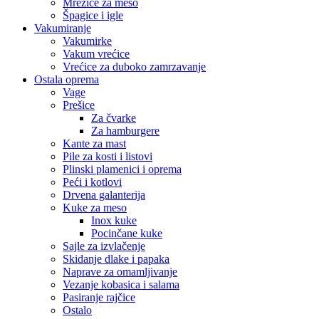
Mrežice za meso
Špagice i igle
Vakumiranje
Vakumirke
Vakum vrećice
Vrećice za duboko zamrzavanje
Ostala oprema
Vage
Prešice
Za čvarke
Za hamburgere
Kante za mast
Pile za kosti i listovi
Plinski plamenici i oprema
Peći i kotlovi
Drvena galanterija
Kuke za meso
Inox kuke
Pocinčane kuke
Sajle za izvlačenje
Skidanje dlake i papaka
Naprave za omamljivanje
Vezanje kobasica i salama
Pasiranje rajčice
Ostalo