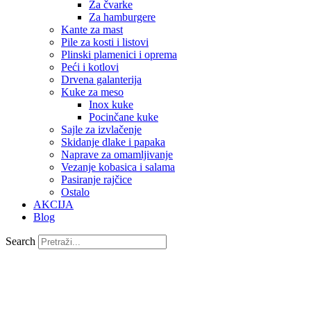
Za čvarke
Za hamburgere
Kante za mast
Pile za kosti i listovi
Plinski plamenici i oprema
Peći i kotlovi
Drvena galanterija
Kuke za meso
Inox kuke
Pocinčane kuke
Sajle za izvlačenje
Skidanje dlake i papaka
Naprave za omamljivanje
Vezanje kobasica i salama
Pasiranje rajčice
Ostalo
AKCIJA
Blog
Search