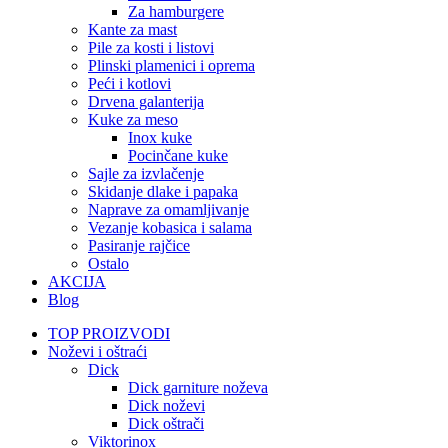
Za hamburgere
Kante za mast
Pile za kosti i listovi
Plinski plamenici i oprema
Peći i kotlovi
Drvena galanterija
Kuke za meso
Inox kuke
Pocinčane kuke
Sajle za izvlačenje
Skidanje dlake i papaka
Naprave za omamljivanje
Vezanje kobasica i salama
Pasiranje rajčice
Ostalo
AKCIJA
Blog
TOP PROIZVODI
Noževi i oštraći
Dick
Dick garniture noževa
Dick noževi
Dick oštrači
Viktorinox