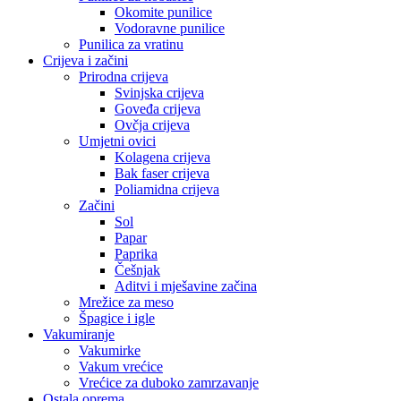
Okomite punilice
Vodoravne punilice
Punilica za vratinu
Crijeva i začini
Prirodna crijeva
Svinjska crijeva
Goveđa crijeva
Ovčja crijeva
Umjetni ovici
Kolagena crijeva
Bak faser crijeva
Poliamidna crijeva
Začini
Sol
Papar
Paprika
Češnjak
Aditvi i mješavine začina
Mrežice za meso
Špagice i igle
Vakumiranje
Vakumirke
Vakum vrećice
Vrećice za duboko zamrzavanje
Ostala oprema