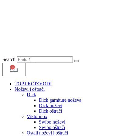
Search
0
Cart
TOP PROIZVODI
Noževi i oštraći
Dick
Dick garniture noževa
Dick noževi
Dick oštrači
Viktorinox
Swibo noževi
Swibo oštrači
Ostali noževi i oštrači