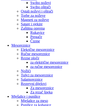
Swibo noževi
Swibo oštrači
Ostali noževi i oštrači
Torbe za noževe
Magneti za noževe
Satare i sjekire
Zaštitna oprema
Rukavice
Pregače
Čizme
Mesoreznice
Elekrične mesoreznice
Ručne mesoreznice
Rezne ploče
za električne mesoreznice
za ručne mesoreznice
Nožići
Tuljci za mesoreznice
Salamoreznice
Rezervni dijelovi
Za mesoreznice
Za rezač špeka
Mješalice i punilice
Mješalice za meso
Punilice za kobasice