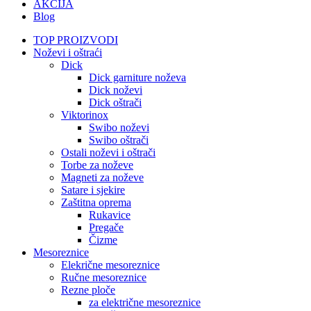
AKCIJA
Blog
TOP PROIZVODI
Noževi i oštraći
Dick
Dick garniture noževa
Dick noževi
Dick oštrači
Viktorinox
Swibo noževi
Swibo oštrači
Ostali noževi i oštrači
Torbe za noževe
Magneti za noževe
Satare i sjekire
Zaštitna oprema
Rukavice
Pregače
Čizme
Mesoreznice
Elekrične mesoreznice
Ručne mesoreznice
Rezne ploče
za električne mesoreznice