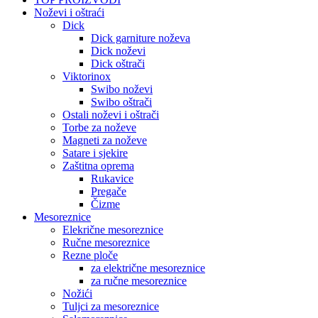
Noževi i oštraći
Dick
Dick garniture noževa
Dick noževi
Dick oštrači
Viktorinox
Swibo noževi
Swibo oštrači
Ostali noževi i oštrači
Torbe za noževe
Magneti za noževe
Satare i sjekire
Zaštitna oprema
Rukavice
Pregače
Čizme
Mesoreznice
Elekrične mesoreznice
Ručne mesoreznice
Rezne ploče
za električne mesoreznice
za ručne mesoreznice
Nožići
Tuljci za mesoreznice