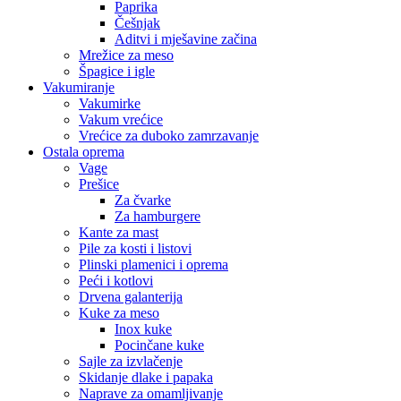
Paprika
Češnjak
Aditvi i mješavine začina
Mrežice za meso
Špagice i igle
Vakumiranje
Vakumirke
Vakum vrećice
Vrećice za duboko zamrzavanje
Ostala oprema
Vage
Prešice
Za čvarke
Za hamburgere
Kante za mast
Pile za kosti i listovi
Plinski plamenici i oprema
Peći i kotlovi
Drvena galanterija
Kuke za meso
Inox kuke
Pocinčane kuke
Sajle za izvlačenje
Skidanje dlake i papaka
Naprave za omamljivanje