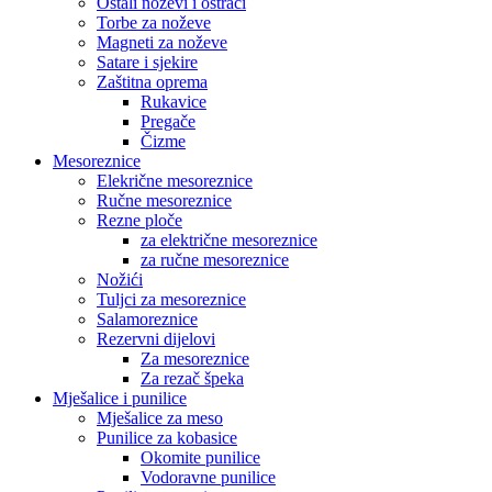
Ostali noževi i oštrači
Torbe za noževe
Magneti za noževe
Satare i sjekire
Zaštitna oprema
Rukavice
Pregače
Čizme
Mesoreznice
Elekrične mesoreznice
Ručne mesoreznice
Rezne ploče
za električne mesoreznice
za ručne mesoreznice
Nožići
Tuljci za mesoreznice
Salamoreznice
Rezervni dijelovi
Za mesoreznice
Za rezač špeka
Mješalice i punilice
Mješalice za meso
Punilice za kobasice
Okomite punilice
Vodoravne punilice