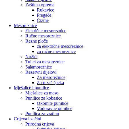
Zaštitna oprema
Rukavice
Pregače
Čizme
Mesoreznice
Elekrične mesoreznice
Ručne mesoreznice
Rezne ploče
za električne mesoreznice
za ručne mesoreznice
Nožići
Tuljci za mesoreznice
Salamoreznice
Rezervni dijelovi
Za mesoreznice
Za rezač špeka
Mješalice i punilice
Mješalice za meso
Punilice za kobasice
Okomite punilice
Vodoravne punilice
Punilica za vratinu
Crijeva i začini
Prirodna crijeva