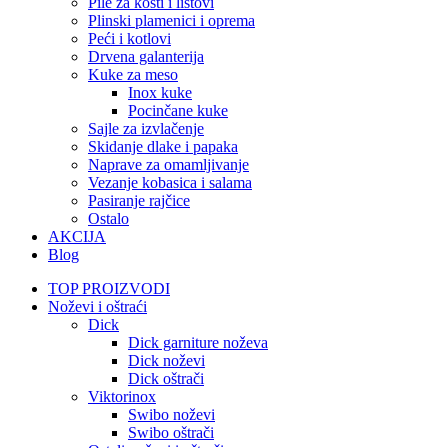
Pile za kosti i listovi
Plinski plamenici i oprema
Peći i kotlovi
Drvena galanterija
Kuke za meso
Inox kuke
Pocinčane kuke
Sajle za izvlačenje
Skidanje dlake i papaka
Naprave za omamljivanje
Vezanje kobasica i salama
Pasiranje rajčice
Ostalo
AKCIJA
Blog
TOP PROIZVODI
Noževi i oštraći
Dick
Dick garniture noževa
Dick noževi
Dick oštrači
Viktorinox
Swibo noževi
Swibo oštrači