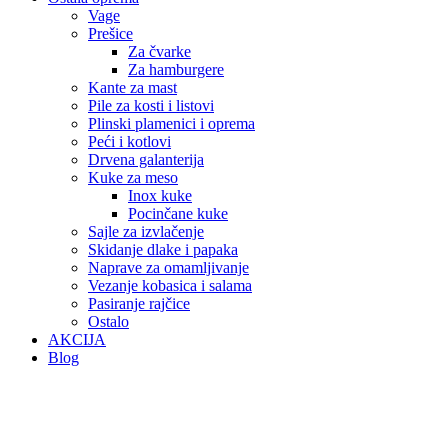
Vage
Prešice
Za čvarke
Za hamburgere
Kante za mast
Pile za kosti i listovi
Plinski plamenici i oprema
Peći i kotlovi
Drvena galanterija
Kuke za meso
Inox kuke
Pocinčane kuke
Sajle za izvlačenje
Skidanje dlake i papaka
Naprave za omamljivanje
Vezanje kobasica i salama
Pasiranje rajčice
Ostalo
AKCIJA
Blog