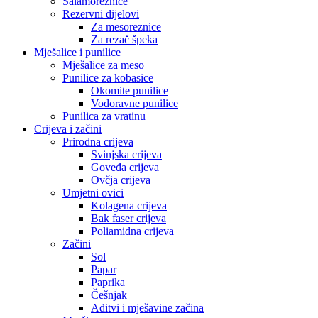
Salamoreznice
Rezervni dijelovi
Za mesoreznice
Za rezač špeka
Mješalice i punilice
Mješalice za meso
Punilice za kobasice
Okomite punilice
Vodoravne punilice
Punilica za vratinu
Crijeva i začini
Prirodna crijeva
Svinjska crijeva
Goveđa crijeva
Ovčja crijeva
Umjetni ovici
Kolagena crijeva
Bak faser crijeva
Poliamidna crijeva
Začini
Sol
Papar
Paprika
Češnjak
Aditvi i mješavine začina