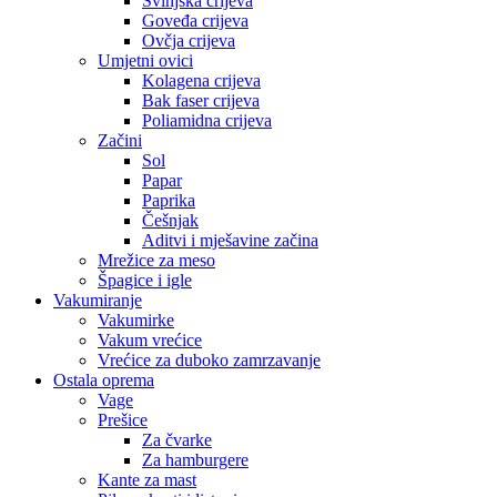
Svinjska crijeva
Goveđa crijeva
Ovčja crijeva
Umjetni ovici
Kolagena crijeva
Bak faser crijeva
Poliamidna crijeva
Začini
Sol
Papar
Paprika
Češnjak
Aditvi i mješavine začina
Mrežice za meso
Špagice i igle
Vakumiranje
Vakumirke
Vakum vrećice
Vrećice za duboko zamrzavanje
Ostala oprema
Vage
Prešice
Za čvarke
Za hamburgere
Kante za mast