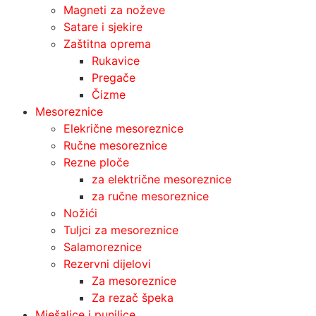
Magneti za noževe
Satare i sjekire
Zaštitna oprema
Rukavice
Pregače
Čizme
Mesoreznice
Elekrične mesoreznice
Ručne mesoreznice
Rezne ploče
za električne mesoreznice
za ručne mesoreznice
Nožići
Tuljci za mesoreznice
Salamoreznice
Rezervni dijelovi
Za mesoreznice
Za rezač špeka
Mješalice i punilice