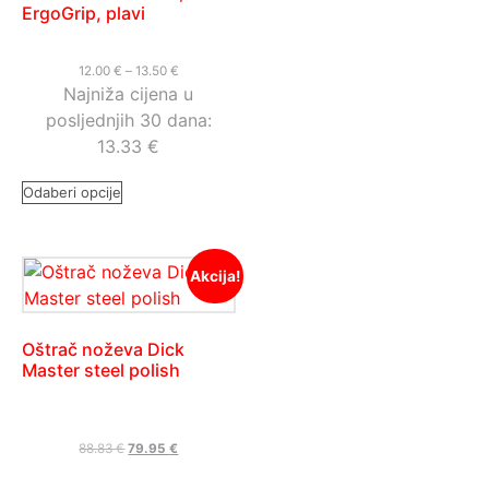
ErgoGrip, plavi
12.00
€
–
13.50
€
Najniža cijena u
posljednjih 30 dana:
13.33
€
Odaberi opcije
Akcija!
Oštrač noževa Dick
Master steel polish
88.83
€
79.95
€