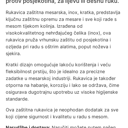
protiv posjekotina, za lijevu ili desnu ruku.
Rukavica zaštitna mesarska, inox, kratka, predstavlja
ključnu zaštitnu opremu za mesare i sve koji rade s
mesom tijekom kolinja. Izrađena od
visokokvalitetnog nehrđajućeg čelika (inox), ova
rukavica pruža vrhunsku zaštitu od posjekotina i
ozljeda pri radu s oštrim alatima, poput noževa i
sjekira.
Kratki dizajn omogućuje lakoću korištenja i veću
fleksibilnost prstiju, što je idealno za precizne
zadatke u mesarskoj industriji. Rukavica je također
otporna na habanje, koroziju i lako se održava, čime
osigurava dugotrajnu upotrebu uz visoke higijenske
standarde.
Ova zaštitna rukavica je neophodan dodatak za sve
koji cijene sigurnost i kvalitetu u radu s mesom.
Narudžbe i dostava:
Naručiti možete putem našeg