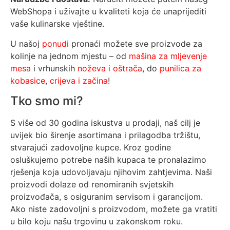
WebShopa i uživajte u kvaliteti koja će unaprijediti
vaše kulinarske vještine.
U našoj
ponudi
pronaći možete sve proizvode za
kolinje na jednom mjestu – od
mašina za mljevenje
mesa
i vrhunskih
noževa i oštrača
, do
punilica za
kobasice
,
crijeva i začina
!
Tko smo mi?
S više od 30 godina iskustva u prodaji, naš cilj je
uvijek bio širenje asortimana i prilagodba tržištu,
stvarajući zadovoljne kupce. Kroz godine
osluškujemo potrebe naših kupaca te pronalazimo
rješenja koja udovoljavaju njihovim zahtjevima. Naši
proizvodi dolaze od renomiranih svjetskih
proizvođača, s osiguranim servisom i garancijom.
Ako niste zadovoljni s proizvodom, možete ga vratiti
u bilo koju našu trgovinu u zakonskom roku.