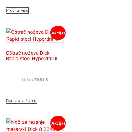
Pročitaj više
Akcija!
Oštrač noževa Dick
Rapid steel Hyperdrill II
88.83
€
79.95
€
Dodaj u košaricu
Akcija!