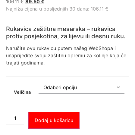
106.11
€
89.50
€
Najniža cijena u posljednjih 30 dana:
106.11
€
Rukavica zaštitna mesarska – rukavica
protiv posjekotina, za lijevu ili desnu ruku.
Naručite ovu rukavicu putem našeg WebShopa i
unaprijedite svoju zaštitnu opremu za kolinje koja će
trajati godinama.
Veličina
Dodaj u košaricu