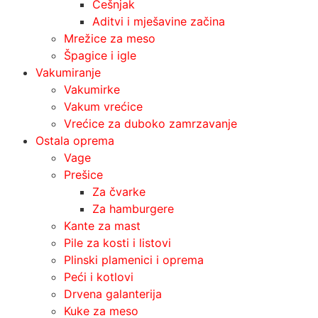
Češnjak
Aditvi i mješavine začina
Mrežice za meso
Špagice i igle
Vakumiranje
Vakumirke
Vakum vrećice
Vrećice za duboko zamrzavanje
Ostala oprema
Vage
Prešice
Za čvarke
Za hamburgere
Kante za mast
Pile za kosti i listovi
Plinski plamenici i oprema
Peći i kotlovi
Drvena galanterija
Kuke za meso