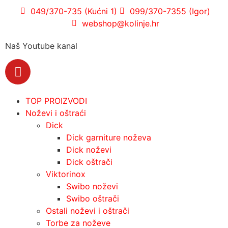
049/370-735 (Kućni 1)
099/370-7355 (Igor)
webshop@kolinje.hr
Naš Youtube kanal
TOP PROIZVODI
Noževi i oštraći
Dick
Dick garniture noževa
Dick noževi
Dick oštrači
Viktorinox
Swibo noževi
Swibo oštrači
Ostali noževi i oštrači
Torbe za noževe