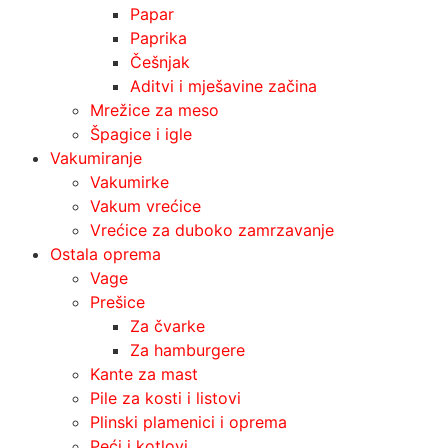
Papar
Paprika
Češnjak
Aditvi i mješavine začina
Mrežice za meso
Špagice i igle
Vakumiranje
Vakumirke
Vakum vrećice
Vrećice za duboko zamrzavanje
Ostala oprema
Vage
Prešice
Za čvarke
Za hamburgere
Kante za mast
Pile za kosti i listovi
Plinski plamenici i oprema
Peći i kotlovi