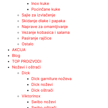
Inox kuke
Pocinčane kuke
Sajle za izvlačenje
Skidanje dlake i papaka
Naprave za omamljivanje
Vezanje kobasica i salama
Pasiranje rajčice
Ostalo
AKCIJA
Blog
TOP PROIZVODI
Noževi i oštraći
Dick
Dick garniture noževa
Dick noževi
Dick oštrači
Viktorinox
Swibo noževi
Swibo oštrači