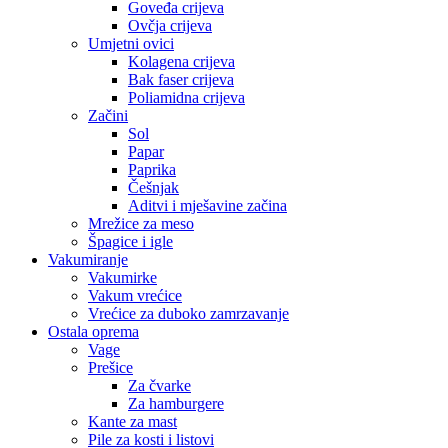
Goveđa crijeva
Ovčja crijeva
Umjetni ovici
Kolagena crijeva
Bak faser crijeva
Poliamidna crijeva
Začini
Sol
Papar
Paprika
Češnjak
Aditvi i mješavine začina
Mrežice za meso
Špagice i igle
Vakumiranje
Vakumirke
Vakum vrećice
Vrećice za duboko zamrzavanje
Ostala oprema
Vage
Prešice
Za čvarke
Za hamburgere
Kante za mast
Pile za kosti i listovi