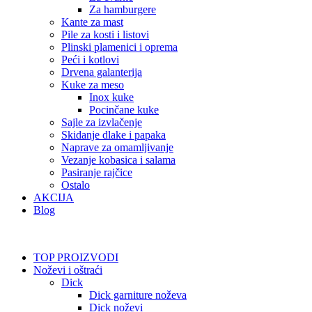
Za hamburgere
Kante za mast
Pile za kosti i listovi
Plinski plamenici i oprema
Peći i kotlovi
Drvena galanterija
Kuke za meso
Inox kuke
Pocinčane kuke
Sajle za izvlačenje
Skidanje dlake i papaka
Naprave za omamljivanje
Vezanje kobasica i salama
Pasiranje rajčice
Ostalo
AKCIJA
Blog
TOP PROIZVODI
Noževi i oštraći
Dick
Dick garniture noževa
Dick noževi