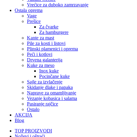
Vrećice za duboko zamrzavanje
Ostala oprema
Vage
Prešice
Za čvarke
Za hamburgere
Kante za mast
Pile za kosti i listovi
Plinski plamenici i oprema
Peći i kotlovi
Drvena galanterija
Kuke za meso
Inox kuke
Pocinčane kuke
Sajle za izvlačenje
Skidanje dlake i papaka
Naprave za omamljivanje
Vezanje kobasica i salama
Pasiranje rajčice
Ostalo
AKCIJA
Blog
TOP PROIZVODI
Noževi i oštraći