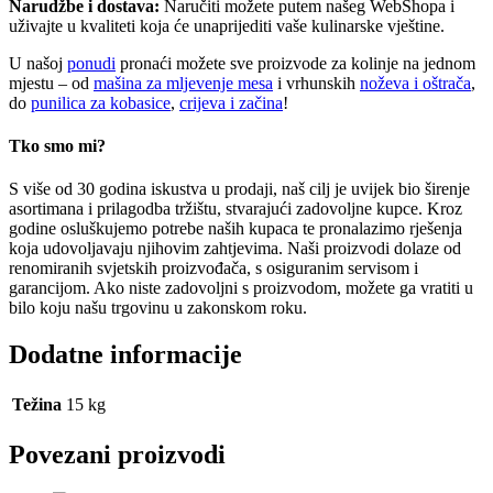
Narudžbe i dostava:
Naručiti možete putem našeg WebShopa i
uživajte u kvaliteti koja će unaprijediti vaše kulinarske vještine.
U našoj
ponudi
pronaći možete sve proizvode za kolinje na jednom
mjestu – od
mašina za mljevenje mesa
i vrhunskih
noževa i oštrača
,
do
punilica za kobasice
,
crijeva i začina
!
Tko smo mi?
S više od 30 godina iskustva u prodaji, naš cilj je uvijek bio širenje
asortimana i prilagodba tržištu, stvarajući zadovoljne kupce. Kroz
godine osluškujemo potrebe naših kupaca te pronalazimo rješenja
koja udovoljavaju njihovim zahtjevima. Naši proizvodi dolaze od
renomiranih svjetskih proizvođača, s osiguranim servisom i
garancijom. Ako niste zadovoljni s proizvodom, možete ga vratiti u
bilo koju našu trgovinu u zakonskom roku.
Dodatne informacije
Težina
15 kg
Povezani proizvodi