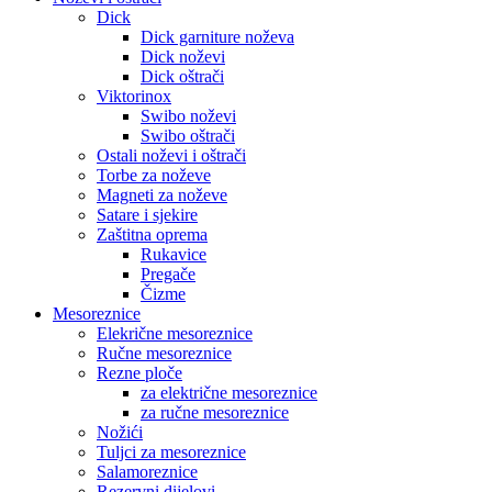
Dick
Dick garniture noževa
Dick noževi
Dick oštrači
Viktorinox
Swibo noževi
Swibo oštrači
Ostali noževi i oštrači
Torbe za noževe
Magneti za noževe
Satare i sjekire
Zaštitna oprema
Rukavice
Pregače
Čizme
Mesoreznice
Elekrične mesoreznice
Ručne mesoreznice
Rezne ploče
za električne mesoreznice
za ručne mesoreznice
Nožići
Tuljci za mesoreznice
Salamoreznice
Rezervni dijelovi