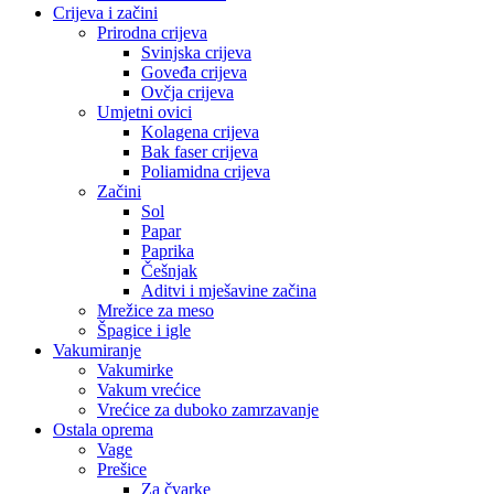
Crijeva i začini
Prirodna crijeva
Svinjska crijeva
Goveđa crijeva
Ovčja crijeva
Umjetni ovici
Kolagena crijeva
Bak faser crijeva
Poliamidna crijeva
Začini
Sol
Papar
Paprika
Češnjak
Aditvi i mješavine začina
Mrežice za meso
Špagice i igle
Vakumiranje
Vakumirke
Vakum vrećice
Vrećice za duboko zamrzavanje
Ostala oprema
Vage
Prešice
Za čvarke