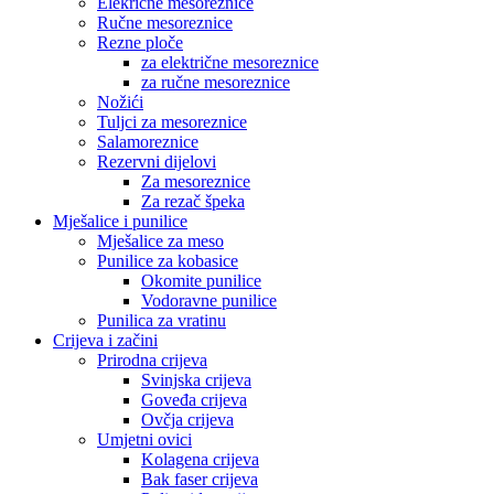
Elekrične mesoreznice
Ručne mesoreznice
Rezne ploče
za električne mesoreznice
za ručne mesoreznice
Nožići
Tuljci za mesoreznice
Salamoreznice
Rezervni dijelovi
Za mesoreznice
Za rezač špeka
Mješalice i punilice
Mješalice za meso
Punilice za kobasice
Okomite punilice
Vodoravne punilice
Punilica za vratinu
Crijeva i začini
Prirodna crijeva
Svinjska crijeva
Goveđa crijeva
Ovčja crijeva
Umjetni ovici
Kolagena crijeva
Bak faser crijeva