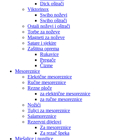
Dick oštrači
Viktorinox
Swibo noževi
Swibo oštrači
Ostali noževi i oštrači
Torbe za noževe
Magneti za noževe
Satare i sjekire
Zaštitna oprema
Rukavice
Pregače
Čizme
Mesoreznice
Elekrične mesoreznice
Ručne mesoreznice
Rezne ploče
za električne mesoreznice
za ručne mesoreznice
Nožići
Tuljci za mesoreznice
Salamoreznice
Rezervni dijelovi
Za mesoreznice
Za rezač špeka
Mješalice i punilice