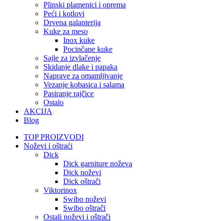
Plinski plamenici i oprema
Peći i kotlovi
Drvena galanterija
Kuke za meso
Inox kuke
Pocinčane kuke
Sajle za izvlačenje
Skidanje dlake i papaka
Naprave za omamljivanje
Vezanje kobasica i salama
Pasiranje rajčice
Ostalo
AKCIJA
Blog
TOP PROIZVODI
Noževi i oštraći
Dick
Dick garniture noževa
Dick noževi
Dick oštrači
Viktorinox
Swibo noževi
Swibo oštrači
Ostali noževi i oštrači