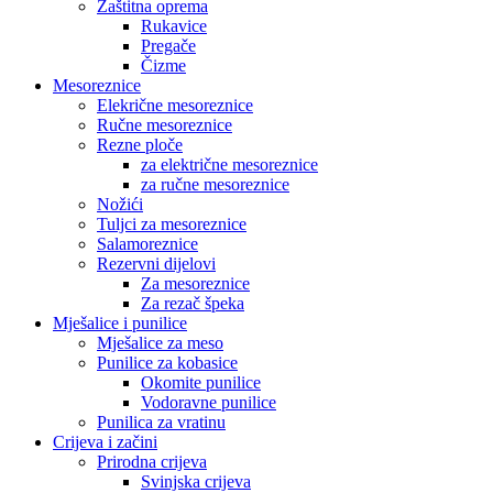
Zaštitna oprema
Rukavice
Pregače
Čizme
Mesoreznice
Elekrične mesoreznice
Ručne mesoreznice
Rezne ploče
za električne mesoreznice
za ručne mesoreznice
Nožići
Tuljci za mesoreznice
Salamoreznice
Rezervni dijelovi
Za mesoreznice
Za rezač špeka
Mješalice i punilice
Mješalice za meso
Punilice za kobasice
Okomite punilice
Vodoravne punilice
Punilica za vratinu
Crijeva i začini
Prirodna crijeva
Svinjska crijeva