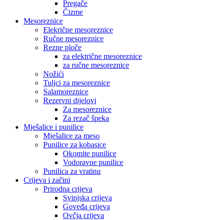
Pregače
Čizme
Mesoreznice
Elekrične mesoreznice
Ručne mesoreznice
Rezne ploče
za električne mesoreznice
za ručne mesoreznice
Nožići
Tuljci za mesoreznice
Salamoreznice
Rezervni dijelovi
Za mesoreznice
Za rezač špeka
Mješalice i punilice
Mješalice za meso
Punilice za kobasice
Okomite punilice
Vodoravne punilice
Punilica za vratinu
Crijeva i začini
Prirodna crijeva
Svinjska crijeva
Goveđa crijeva
Ovčja crijeva