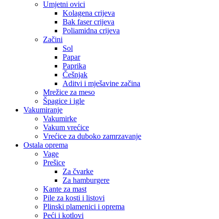
Umjetni ovici
Kolagena crijeva
Bak faser crijeva
Poliamidna crijeva
Začini
Sol
Papar
Paprika
Češnjak
Aditvi i mješavine začina
Mrežice za meso
Špagice i igle
Vakumiranje
Vakumirke
Vakum vrećice
Vrećice za duboko zamrzavanje
Ostala oprema
Vage
Prešice
Za čvarke
Za hamburgere
Kante za mast
Pile za kosti i listovi
Plinski plamenici i oprema
Peći i kotlovi