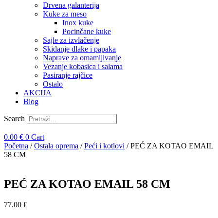
Drvena galanterija
Kuke za meso
Inox kuke
Pocinčane kuke
Sajle za izvlačenje
Skidanje dlake i papaka
Naprave za omamljivanje
Vezanje kobasica i salama
Pasiranje rajčice
Ostalo
AKCIJA
Blog
Search
0.00
€
0
Cart
Početna
/
Ostala oprema
/
Peći i kotlovi
/ PEĆ ZA KOTAO EMAIL
58 CM
PEĆ ZA KOTAO EMAIL 58 CM
77.00
€