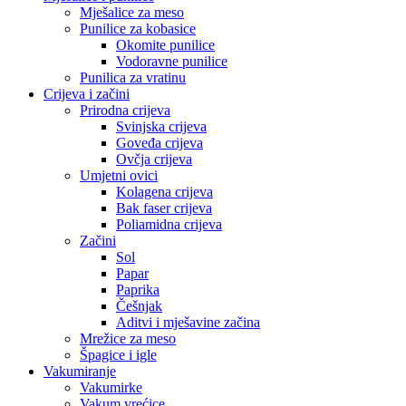
Mješalice za meso
Punilice za kobasice
Okomite punilice
Vodoravne punilice
Punilica za vratinu
Crijeva i začini
Prirodna crijeva
Svinjska crijeva
Goveđa crijeva
Ovčja crijeva
Umjetni ovici
Kolagena crijeva
Bak faser crijeva
Poliamidna crijeva
Začini
Sol
Papar
Paprika
Češnjak
Aditvi i mješavine začina
Mrežice za meso
Špagice i igle
Vakumiranje
Vakumirke
Vakum vrećice