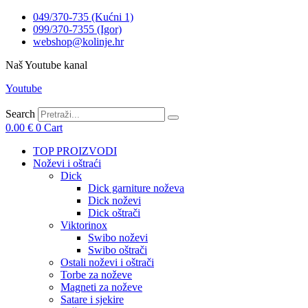
049/370-735 (Kućni 1)
099/370-7355 (Igor)
webshop@kolinje.hr
Naš Youtube kanal
Youtube
Search
0.00
€
0
Cart
TOP PROIZVODI
Noževi i oštraći
Dick
Dick garniture noževa
Dick noževi
Dick oštrači
Viktorinox
Swibo noževi
Swibo oštrači
Ostali noževi i oštrači
Torbe za noževe
Magneti za noževe
Satare i sjekire