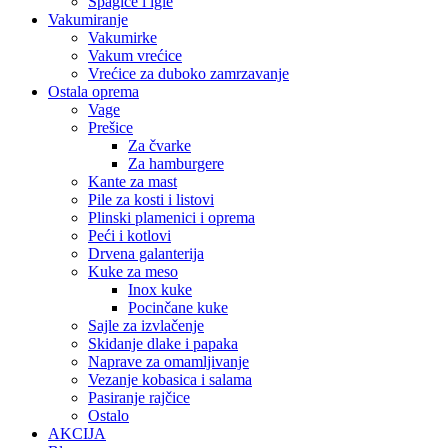
Špagice i igle
Vakumiranje
Vakumirke
Vakum vrećice
Vrećice za duboko zamrzavanje
Ostala oprema
Vage
Prešice
Za čvarke
Za hamburgere
Kante za mast
Pile za kosti i listovi
Plinski plamenici i oprema
Peći i kotlovi
Drvena galanterija
Kuke za meso
Inox kuke
Pocinčane kuke
Sajle za izvlačenje
Skidanje dlake i papaka
Naprave za omamljivanje
Vezanje kobasica i salama
Pasiranje rajčice
Ostalo
AKCIJA