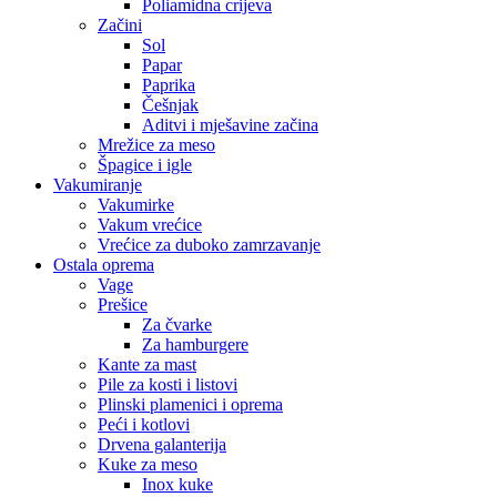
Poliamidna crijeva
Začini
Sol
Papar
Paprika
Češnjak
Aditvi i mješavine začina
Mrežice za meso
Špagice i igle
Vakumiranje
Vakumirke
Vakum vrećice
Vrećice za duboko zamrzavanje
Ostala oprema
Vage
Prešice
Za čvarke
Za hamburgere
Kante za mast
Pile za kosti i listovi
Plinski plamenici i oprema
Peći i kotlovi
Drvena galanterija
Kuke za meso
Inox kuke