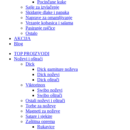
Pocinčane kuke
Sajle za izvlačenje
Skidanje dlake i papaka
Naprave za omamljivanje
Vezanje kobasica i salama
Pasiranje rajčice
Ostalo
AKCIJA
Blog
TOP PROIZVODI
Noževi i oštraći
Dick
Dick garniture noževa
Dick noževi
Dick oštrači
Viktorinox
Swibo noževi
Swibo oštrači
Ostali noževi i oštrači
Torbe za noževe
Magneti za noževe
Satare i sjekire
Zaštitna oprema
Rukavice