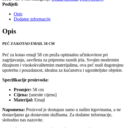
Podijeli:
Opis
Dodatne informacije
Opis
PEĆ ZA KOTAO EMAIL 58 CM
Peć za kotao emajl 58 cm pruža optimalnu učinkovitost pri
zagrijavanju, savršena za pripremu raznih jela. Svojim modernim
dizajnom i visokokvalitetnim materijalima, ova peć nudi dugotrajnu
upotrebu i pouzdanost, idealna za kućanstva i ugostiteljske objekte.
Specifikacije proizvoda:
Promjer:
58 cm
Cijena:
[unesite cijenu]
Materijal:
Emajl
Napomena:
Proizvod je dostupan samo u našim trgovinama, a ne
dostavljamo ga dostavnim službama. Za dodatne informacije,
slobodno nas nazovite.