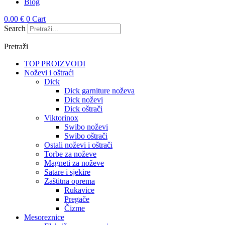
Blog
0.00
€
0
Cart
Search
Pretraži
TOP PROIZVODI
Noževi i oštraći
Dick
Dick garniture noževa
Dick noževi
Dick oštrači
Viktorinox
Swibo noževi
Swibo oštrači
Ostali noževi i oštrači
Torbe za noževe
Magneti za noževe
Satare i sjekire
Zaštitna oprema
Rukavice
Pregače
Čizme
Mesoreznice