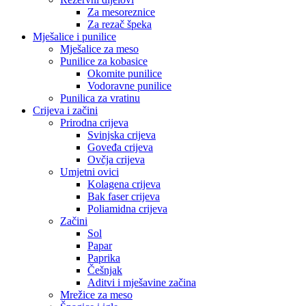
Za mesoreznice
Za rezač špeka
Mješalice i punilice
Mješalice za meso
Punilice za kobasice
Okomite punilice
Vodoravne punilice
Punilica za vratinu
Crijeva i začini
Prirodna crijeva
Svinjska crijeva
Goveđa crijeva
Ovčja crijeva
Umjetni ovici
Kolagena crijeva
Bak faser crijeva
Poliamidna crijeva
Začini
Sol
Papar
Paprika
Češnjak
Aditvi i mješavine začina
Mrežice za meso