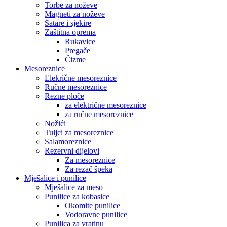
Torbe za noževe
Magneti za noževe
Satare i sjekire
Zaštitna oprema
Rukavice
Pregače
Čizme
Mesoreznice
Elekrične mesoreznice
Ručne mesoreznice
Rezne ploče
za električne mesoreznice
za ručne mesoreznice
Nožići
Tuljci za mesoreznice
Salamoreznice
Rezervni dijelovi
Za mesoreznice
Za rezač špeka
Mješalice i punilice
Mješalice za meso
Punilice za kobasice
Okomite punilice
Vodoravne punilice
Punilica za vratinu