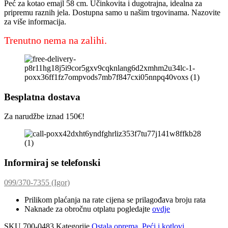
Peć za kotao emajl 58 cm. Učinkovita i dugotrajna, idealna za
pripremu raznih jela. Dostupna samo u našim trgovinama. Nazovite
za više informacija.
Trenutno nema na zalihi.
Besplatna dostava
Za narudžbe iznad 150€!
Informiraj se telefonski
099/370-7355 (Igor)
Prilikom plaćanja na rate cijena se prilagođava broju rata
Naknade za obročnu otplatu pogledajte
ovdje
SKU
700-0483
Kategorije
Ostala oprema
,
Peći i kotlovi