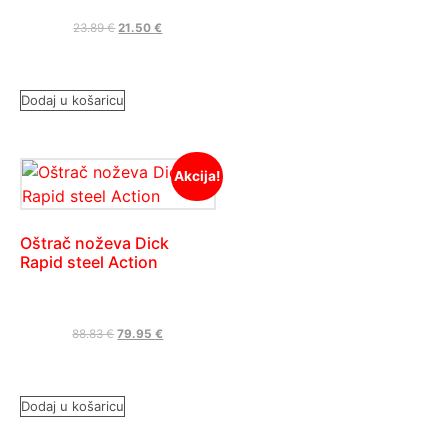
23.89
€
21.50
€
Dodaj u košaricu
Akcija!
Oštrač noževa Dick
Rapid steel Action
88.83
€
79.95
€
Dodaj u košaricu