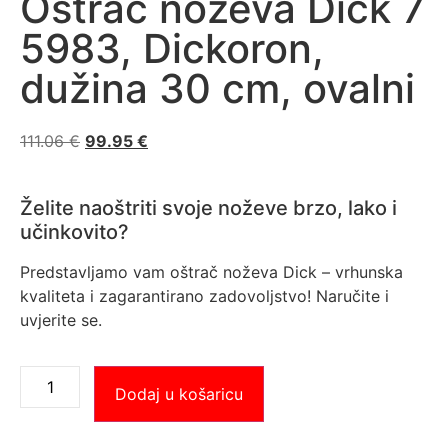
Oštrač noževa Dick 7
5983, Dickoron,
dužina 30 cm, ovalni
111.06
€
99.95
€
Želite naoštriti svoje noževe brzo, lako i
učinkovito?
Predstavljamo vam oštrač noževa Dick – vrhunska
kvaliteta i zagarantirano zadovoljstvo! Naručite i
uvjerite se.
Dodaj u košaricu