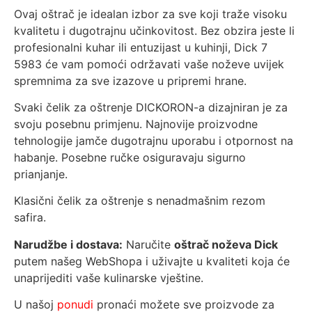
Ovaj oštrač je idealan izbor za sve koji traže visoku
kvalitetu i dugotrajnu učinkovitost. Bez obzira jeste li
profesionalni kuhar ili entuzijast u kuhinji, Dick 7
5983 će vam pomoći održavati vaše noževe uvijek
spremnima za sve izazove u pripremi hrane.
Svaki čelik za oštrenje DICKORON-a dizajniran je za
svoju posebnu primjenu. Najnovije proizvodne
tehnologije jamče dugotrajnu uporabu i otpornost na
habanje. Posebne ručke osiguravaju sigurno
prianjanje.
Klasični čelik za oštrenje s nenadmašnim rezom
safira.
Narudžbe i dostava:
Naručite
oštrač noževa Dick
putem našeg WebShopa i uživajte u kvaliteti koja će
unaprijediti vaše kulinarske vještine.
U našoj
ponudi
pronaći možete sve proizvode za