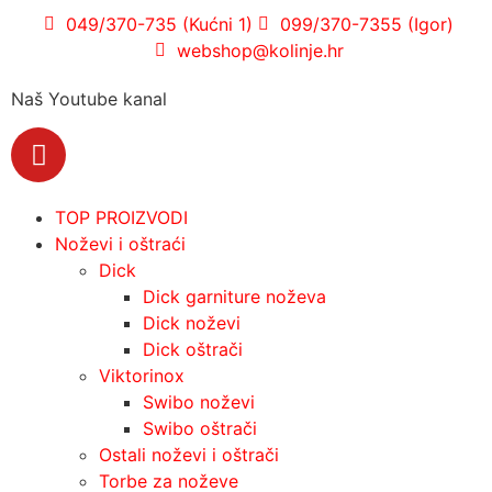
049/370-735 (Kućni 1)
099/370-7355 (Igor)
webshop@kolinje.hr
Naš Youtube kanal
TOP PROIZVODI
Noževi i oštraći
Dick
Dick garniture noževa
Dick noževi
Dick oštrači
Viktorinox
Swibo noževi
Swibo oštrači
Ostali noževi i oštrači
Torbe za noževe