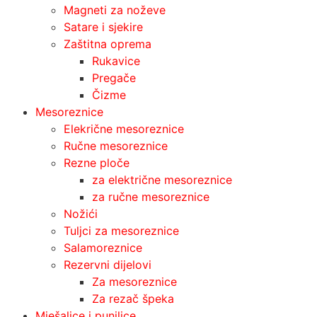
Magneti za noževe
Satare i sjekire
Zaštitna oprema
Rukavice
Pregače
Čizme
Mesoreznice
Elekrične mesoreznice
Ručne mesoreznice
Rezne ploče
za električne mesoreznice
za ručne mesoreznice
Nožići
Tuljci za mesoreznice
Salamoreznice
Rezervni dijelovi
Za mesoreznice
Za rezač špeka
Mješalice i punilice