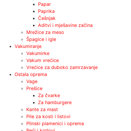
Papar
Paprika
Češnjak
Aditvi i mješavine začina
Mrežice za meso
Špagice i igle
Vakumiranje
Vakumirke
Vakum vrećice
Vrećice za duboko zamrzavanje
Ostala oprema
Vage
Prešice
Za čvarke
Za hamburgere
Kante za mast
Pile za kosti i listovi
Plinski plamenici i oprema
Peći i kotlovi