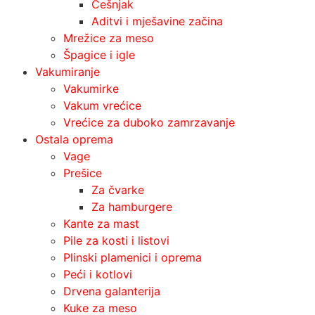
Češnjak
Aditvi i mješavine začina
Mrežice za meso
Špagice i igle
Vakumiranje
Vakumirke
Vakum vrećice
Vrećice za duboko zamrzavanje
Ostala oprema
Vage
Prešice
Za čvarke
Za hamburgere
Kante za mast
Pile za kosti i listovi
Plinski plamenici i oprema
Peći i kotlovi
Drvena galanterija
Kuke za meso