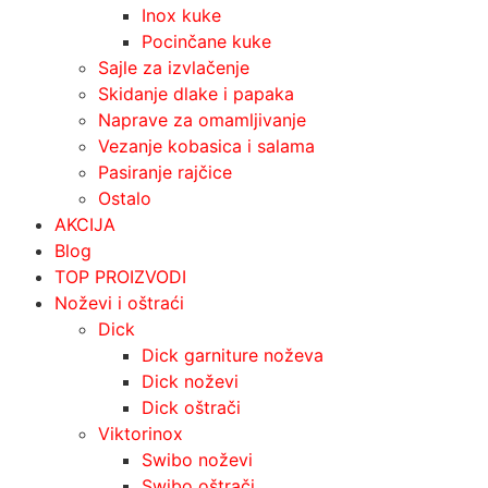
Inox kuke
Pocinčane kuke
Sajle za izvlačenje
Skidanje dlake i papaka
Naprave za omamljivanje
Vezanje kobasica i salama
Pasiranje rajčice
Ostalo
AKCIJA
Blog
TOP PROIZVODI
Noževi i oštraći
Dick
Dick garniture noževa
Dick noževi
Dick oštrači
Viktorinox
Swibo noževi
Swibo oštrači