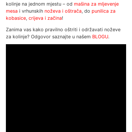
kolinje na jednom mjestu – od
mašina za mljevenje
mesa
i vrhunskih
noževa i oštrača
, do
punilica za
kobasice
,
crijeva i začina
!
Zanima vas kako pravilno oštriti i održavati noževe
za kolinje? Odgovor saznajte u našem
BLOGU
.