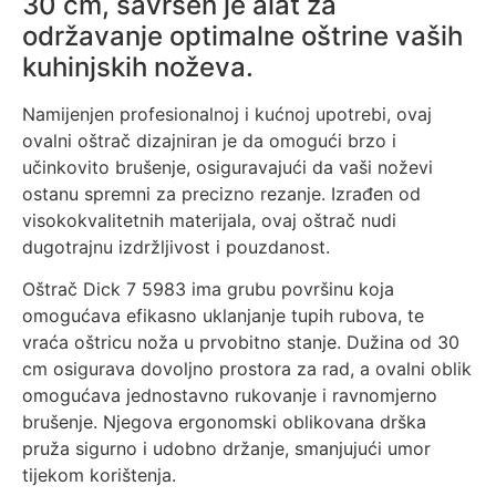
30 cm, savršen je alat za
održavanje optimalne oštrine vaših
kuhinjskih noževa.
Namijenjen profesionalnoj i kućnoj upotrebi, ovaj
ovalni oštrač dizajniran je da omogući brzo i
učinkovito brušenje, osiguravajući da vaši noževi
ostanu spremni za precizno rezanje. Izrađen od
visokokvalitetnih materijala, ovaj oštrač nudi
dugotrajnu izdržljivost i pouzdanost.
Oštrač Dick 7 5983 ima grubu površinu koja
omogućava efikasno uklanjanje tupih rubova, te
vraća oštricu noža u prvobitno stanje. Dužina od 30
cm osigurava dovoljno prostora za rad, a ovalni oblik
omogućava jednostavno rukovanje i ravnomjerno
brušenje. Njegova ergonomski oblikovana drška
pruža sigurno i udobno držanje, smanjujući umor
tijekom korištenja.