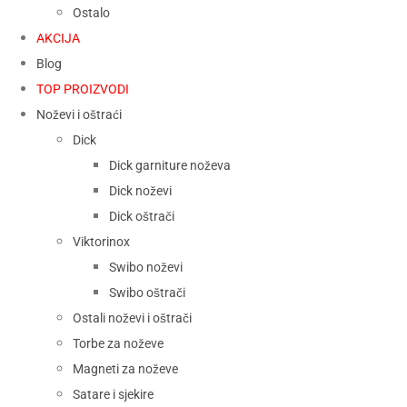
Ostalo
AKCIJA
Blog
TOP PROIZVODI
Noževi i oštraći
Dick
Dick garniture noževa
Dick noževi
Dick oštrači
Viktorinox
Swibo noževi
Swibo oštrači
Ostali noževi i oštrači
Torbe za noževe
Magneti za noževe
Satare i sjekire