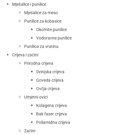
Mješalice i punilice
Mješalice za meso
Punilice za kobasice
Okomite punilice
Vodoravne punilice
Punilica za vratinu
Crijeva i začini
Prirodna crijeva
Svinjska crijeva
Goveđa crijeva
Ovčja crijeva
Umjetni ovici
Kolagena crijeva
Bak faser crijeva
Poliamidna crijeva
Začini