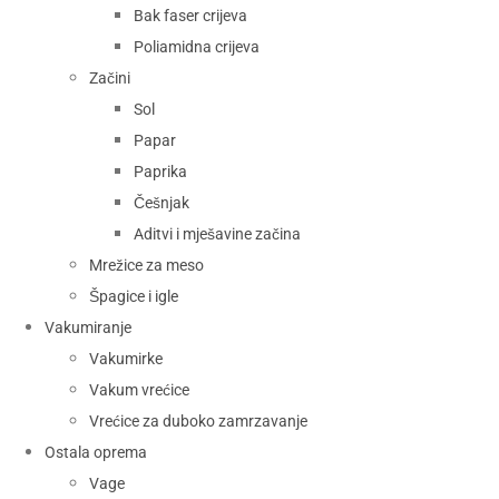
Bak faser crijeva
Poliamidna crijeva
Začini
Sol
Papar
Paprika
Češnjak
Aditvi i mješavine začina
Mrežice za meso
Špagice i igle
Vakumiranje
Vakumirke
Vakum vrećice
Vrećice za duboko zamrzavanje
Ostala oprema
Vage