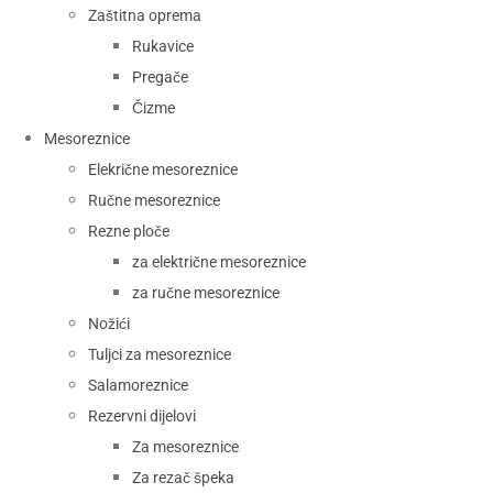
Zaštitna oprema
Rukavice
Pregače
Čizme
Mesoreznice
Elekrične mesoreznice
Ručne mesoreznice
Rezne ploče
za električne mesoreznice
za ručne mesoreznice
Nožići
Tuljci za mesoreznice
Salamoreznice
Rezervni dijelovi
Za mesoreznice
Za rezač špeka