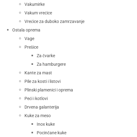
Vakumirke
Vakum vrećice
Vrećice za duboko zamrzavanje
Ostala oprema
Vage
Prešice
Za čvarke
Za hamburgere
Kante za mast
Pile za kosti i listovi
Plinski plamenici i oprema
Peći i kotlovi
Drvena galanterija
Kuke za meso
Inox kuke
Pocinčane kuke