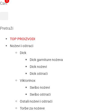
0
Cart
Pretraži
TOP PROIZVODI
Noževi i oštraći
Dick
Dick garniture noževa
Dick noževi
Dick oštrači
Viktorinox
Swibo noževi
Swibo oštrači
Ostali noževi i oštrači
Torbe za noževe