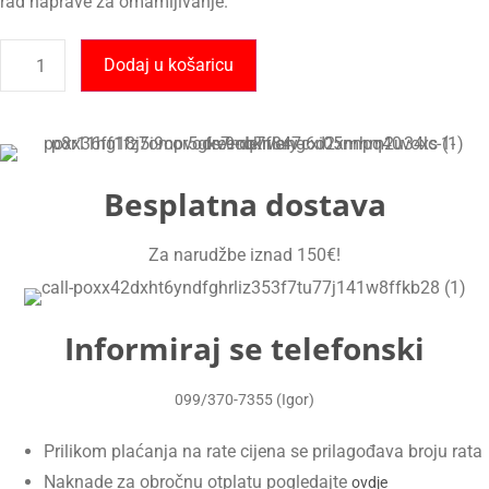
rad naprave za omamljivanje.
Opruga
mesarskog
Dodaj u košaricu
pištolja
+
guma
El
Toro
količina
Besplatna dostava
Za narudžbe iznad 150€!
Informiraj se telefonski
099/370-7355 (Igor)
Prilikom plaćanja na rate cijena se prilagođava broju rata
Naknade za obročnu otplatu pogledajte
ovdje