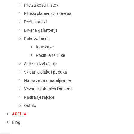
Pile za kosti i listovi
Plinski plamenici i oprema
Peći i kotlovi
Drvena galanterija
Kuke za meso
Inox kuke
Pocinčane kuke
Sajle za izvlačenje
Skidanje dlake i papaka
Naprave za omamljivanje
Vezanje kobasica i salama
Pasiranje rajčice
Ostalo
AKCIJA
Blog