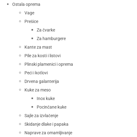
Ostala oprema
Vage
Prešice
Za čvarke
Za hamburgere
Kante za mast
Pile za kosti i listovi
Plinski plamenici i oprema
Peći i kotlovi
Drvena galanterija
Kuke za meso
Inox kuke
Pocinčane kuke
Sajle za izvlačenje
Skidanje dlake i papaka
Naprave za omamljivanje