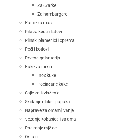
Za čvarke
Za hamburgere
Kante za mast
Pile za kosti i listovi
Plinski plamenici i oprema
Peći i kotlovi
Drvena galanterija
Kuke za meso
Inox kuke
Pocinčane kuke
Sajle za izvlačenje
Skidanje dlake i papaka
Naprave za omamljivanje
Vezanje kobasica i salama
Pasiranje rajčice
Ostalo