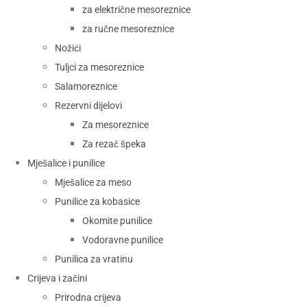
za električne mesoreznice
za ručne mesoreznice
Nožići
Tuljci za mesoreznice
Salamoreznice
Rezervni dijelovi
Za mesoreznice
Za rezač špeka
Mješalice i punilice
Mješalice za meso
Punilice za kobasice
Okomite punilice
Vodoravne punilice
Punilica za vratinu
Crijeva i začini
Prirodna crijeva