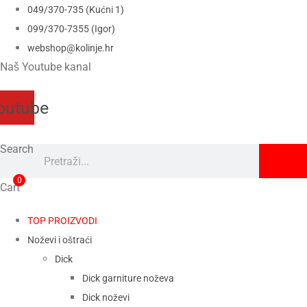
049/370-735 (Kućni 1)
099/370-7355 (Igor)
webshop@kolinje.hr
Naš Youtube kanal
outube
Search
0
Cart
TOP PROIZVODI
Noževi i oštraći
Dick
Dick garniture noževa
Dick noževi