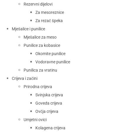
Rezervni dijelovi
Za mesoreznice
Za rezač špeka
Mješalice i punilice
Mješalice za meso
Punilice za kobasice
Okomite punilice
Vodoravne punilice
Punilica za vratinu
Crijeva i začini
Prirodna crijeva
Svinjska crijeva
Goveđa crijeva
Ovčja crijeva
Umjetni ovici
Kolagena crijeva