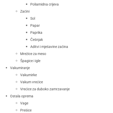
Poliamidna crijeva
Začini
Sol
Papar
Paprika
Češnjak
Aditvi i mješavine začina
Mrežice za meso
Špagice i igle
Vakumiranje
Vakumirke
Vakum vrećice
Vrećice za duboko zamrzavanje
Ostala oprema
Vage
Prešice