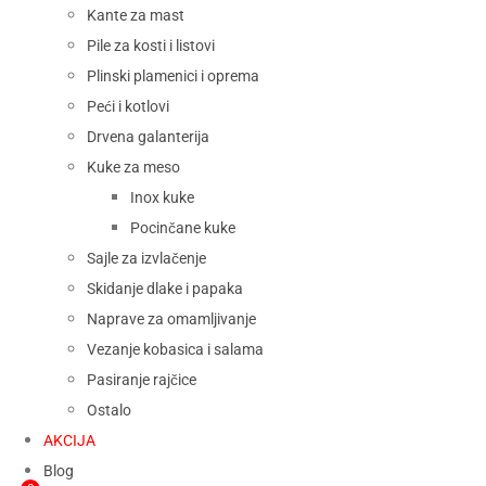
Kante za mast
Pile za kosti i listovi
Plinski plamenici i oprema
Peći i kotlovi
Drvena galanterija
Kuke za meso
Inox kuke
Pocinčane kuke
Sajle za izvlačenje
Skidanje dlake i papaka
Naprave za omamljivanje
Vezanje kobasica i salama
Pasiranje rajčice
Ostalo
AKCIJA
Blog