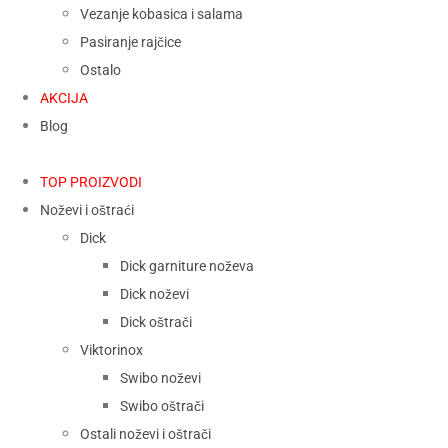
Vezanje kobasica i salama
Pasiranje rajčice
Ostalo
AKCIJA
Blog
TOP PROIZVODI
Noževi i oštraći
Dick
Dick garniture noževa
Dick noževi
Dick oštrači
Viktorinox
Swibo noževi
Swibo oštrači
Ostali noževi i oštrači