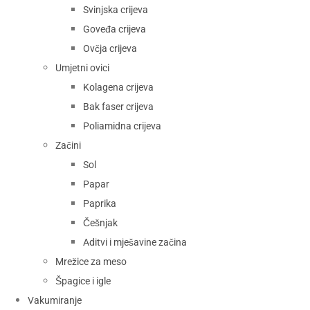
Svinjska crijeva
Goveđa crijeva
Ovčja crijeva
Umjetni ovici
Kolagena crijeva
Bak faser crijeva
Poliamidna crijeva
Začini
Sol
Papar
Paprika
Češnjak
Aditvi i mješavine začina
Mrežice za meso
Špagice i igle
Vakumiranje