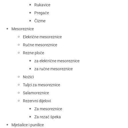
Rukavice
Pregače
Čizme
Mesoreznice
Elekrične mesoreznice
Ručne mesoreznice
Rezne ploče
za električne mesoreznice
za ručne mesoreznice
Nožići
Tuljci za mesoreznice
Salamoreznice
Rezervni dijelovi
Za mesoreznice
Za rezač špeka
Mješalice i punilice