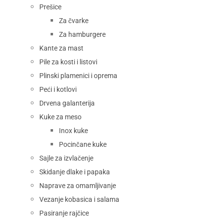
Prešice
Za čvarke
Za hamburgere
Kante za mast
Pile za kosti i listovi
Plinski plamenici i oprema
Peći i kotlovi
Drvena galanterija
Kuke za meso
Inox kuke
Pocinčane kuke
Sajle za izvlačenje
Skidanje dlake i papaka
Naprave za omamljivanje
Vezanje kobasica i salama
Pasiranje rajčice