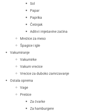
Sol
Papar
Paprika
Češnjak
Aditvi i mješavine začina
Mrežice za meso
Špagice i igle
Vakumiranje
Vakumirke
Vakum vrećice
Vrećice za duboko zamrzavanje
Ostala oprema
Vage
Prešice
Za čvarke
Za hamburgere