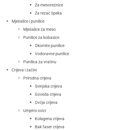
Za mesoreznice
Za rezač špeka
Mješalice i punilice
Mješalice za meso
Punilice za kobasice
Okomite punilice
Vodoravne punilice
Punilica za vratinu
Crijeva i začini
Prirodna crijeva
Svinjska crijeva
Goveđa crijeva
Ovčja crijeva
Umjetni ovici
Kolagena crijeva
Bak faser crijeva