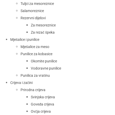
Tuljci za mesoreznice
Salamoreznice
Rezervni dijelovi
Za mesoreznice
Za rezač špeka
Mješalice i punilice
Mješalice za meso
Punilice za kobasice
Okomite punilice
Vodoravne punilice
Punilica za vratinu
Crijeva i začini
Prirodna crijeva
Svinjska crijeva
Goveđa crijeva
Ovčja crijeva