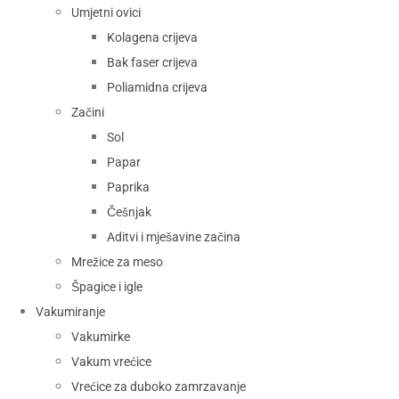
Umjetni ovici
Kolagena crijeva
Bak faser crijeva
Poliamidna crijeva
Začini
Sol
Papar
Paprika
Češnjak
Aditvi i mješavine začina
Mrežice za meso
Špagice i igle
Vakumiranje
Vakumirke
Vakum vrećice
Vrećice za duboko zamrzavanje