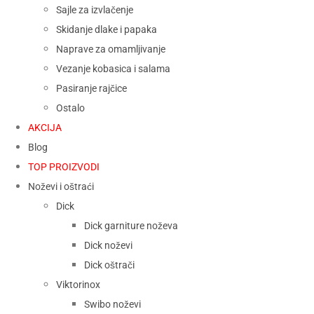
Sajle za izvlačenje
Skidanje dlake i papaka
Naprave za omamljivanje
Vezanje kobasica i salama
Pasiranje rajčice
Ostalo
AKCIJA
Blog
TOP PROIZVODI
Noževi i oštraći
Dick
Dick garniture noževa
Dick noževi
Dick oštrači
Viktorinox
Swibo noževi