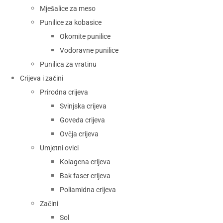
Mješalice za meso
Punilice za kobasice
Okomite punilice
Vodoravne punilice
Punilica za vratinu
Crijeva i začini
Prirodna crijeva
Svinjska crijeva
Goveđa crijeva
Ovčja crijeva
Umjetni ovici
Kolagena crijeva
Bak faser crijeva
Poliamidna crijeva
Začini
Sol