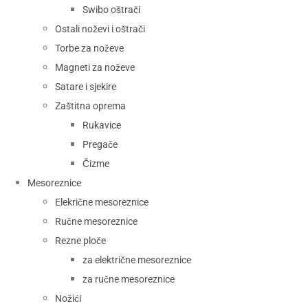
Swibo oštrači
Ostali noževi i oštrači
Torbe za noževe
Magneti za noževe
Satare i sjekire
Zaštitna oprema
Rukavice
Pregače
Čizme
Mesoreznice
Elekrične mesoreznice
Ručne mesoreznice
Rezne ploče
za električne mesoreznice
za ručne mesoreznice
Nožići