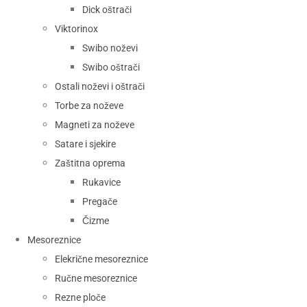
Dick oštrači
Viktorinox
Swibo noževi
Swibo oštrači
Ostali noževi i oštrači
Torbe za noževe
Magneti za noževe
Satare i sjekire
Zaštitna oprema
Rukavice
Pregače
Čizme
Mesoreznice
Elekrične mesoreznice
Ručne mesoreznice
Rezne ploče