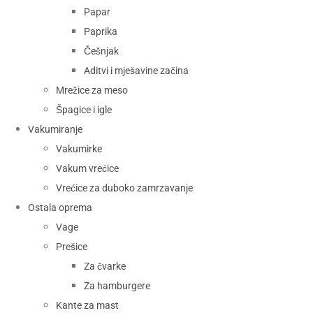
Papar
Paprika
Češnjak
Aditvi i mješavine začina
Mrežice za meso
Špagice i igle
Vakumiranje
Vakumirke
Vakum vrećice
Vrećice za duboko zamrzavanje
Ostala oprema
Vage
Prešice
Za čvarke
Za hamburgere
Kante za mast