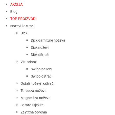
AKCIJA
Blog
TOP PROIZVODI
Noževi i oštraći
Dick
Dick garniture noževa
Dick noževi
Dick oštrači
Viktorinox
Swibo noževi
Swibo oštrači
Ostali noževi i oštrači
Torbe za noževe
Magneti za noževe
Satare i sjekire
Zaštitna oprema