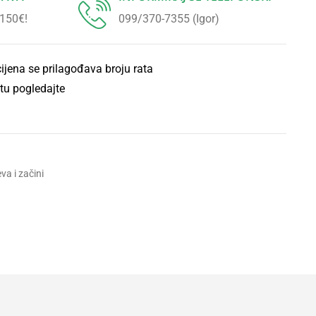
 150€!
099/370-7355 (Igor)
cijena se prilagođava broju rata
tu pogledajte
eva i začini