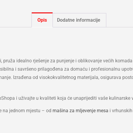
Opis
Dodatne informacije
i, pruža idealno rješenje za punjenje i oblikovanje većih komada 
eksibilna i savršeno prilagođena za domaću i profesionalnu up
uhanje. Izrađena od visokokvalitetnog materijala, osigurava post
pa i uživajte u kvaliteti koja će unaprijediti vaše kulinarske v
je na jednom mjestu – od
mašina za mljevenje mesa
i vrhunski