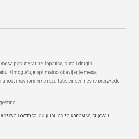
mesa poput vratine, lopatice, buta i drugih
otrebu. Omogućuje optimalno obavijanje mesa,
ojanost i ravnomjerne rezultate, čineći mesne proizvode
ještine.
h
noževa i oštrača
, do
punilica za kobasice
,
crijeva i