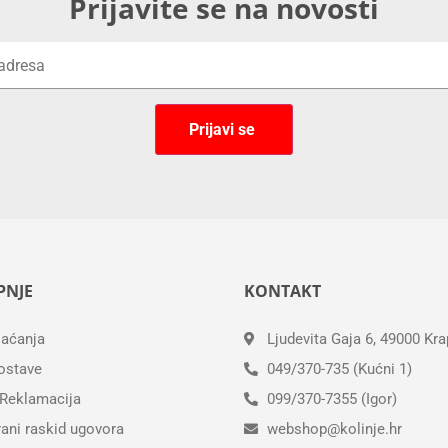
Prijavite se na novosti
PNJE
KONTAKT
laćanja
Ljudevita Gaja 6, 49000 Kra
ostave
049/370-735 (Kućni 1)
 Reklamacija
099/370-7355 (Igor)
ani raskid ugovora
webshop@kolinje.hr