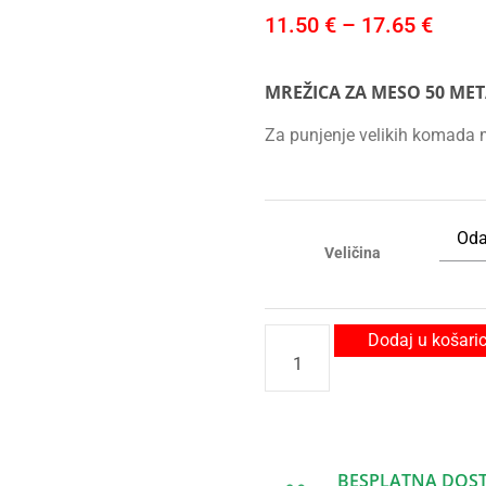
11.50
€
–
17.65
€
MREŽICA ZA MESO 50 ME
Za punjenje velikih komada me
Veličina
Dodaj u košari
BESPLATNA DOS