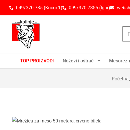
049/370-735 (Kućni 1)
099/370-7355 (Igor)
websh
TOP PROIZVODI
Noževi i oštraći
Mesorezn
Početna