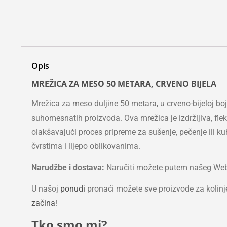
Opis
MREŽICA ZA MESO 50 METARA, CRVENO BIJELA
Mrežica za meso duljine 50 metara, u crveno-bijeloj boj
suhomesnatih proizvoda. Ova mrežica je izdržljiva, fl
olakšavajući proces pripreme za sušenje, pečenje ili k
čvrstima i lijepo oblikovanima.
Narudžbe i dostava:
Naručiti možete putem našeg WebSho
U našoj
ponudi
pronaći možete sve proizvode za kolin
začina
!
Tko smo mi?