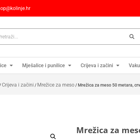
op@kolinje.hr
ice
Mješalice i punilice
Crijeva i začini
Vaku
Crijeva i začini
Mrežice za meso
/
/
/ Mrežica za meso 50 metara, crv
Mrežica za meso