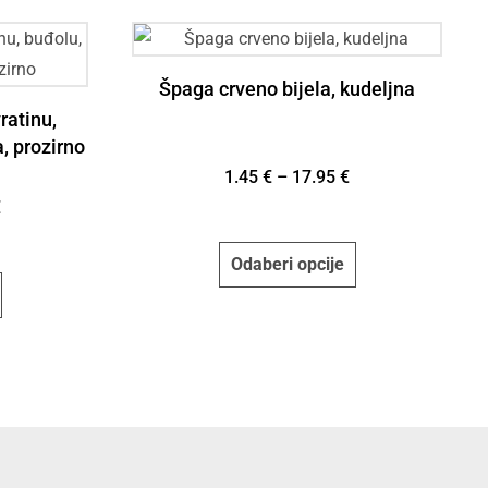
Špaga crveno bijela, kudeljna
ratinu,
, prozirno
1.45
€
–
17.95
€
€
Odaberi opcije