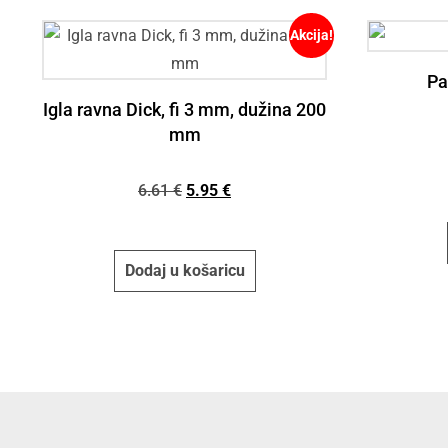
Akcija!
Pa
Igla ravna Dick, fi 3 mm, dužina 200
mm
6.61
€
5.95
€
Dodaj u košaricu