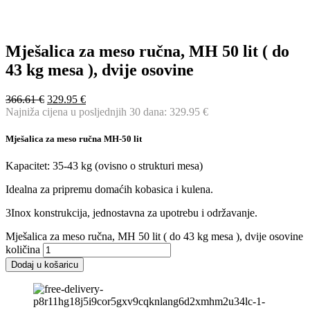
Mješalica za meso ručna, MH 50 lit ( do
43 kg mesa ), dvije osovine
366.61
€
329.95
€
Najniža cijena u posljednjih 30 dana:
329.95
€
Mješalica za meso ručna MH-50 lit
Kapacitet: 35-43 kg (ovisno o strukturi mesa)
Idealna za pripremu domaćih kobasica i kulena.
3Inox konstrukcija, jednostavna za upotrebu i održavanje.
Mješalica za meso ručna, MH 50 lit ( do 43 kg mesa ), dvije osovine
količina
Dodaj u košaricu