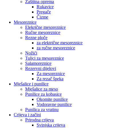
Zaštitna oprema
Rukavice
Pregače
Čizme
Mesoreznice
Elekrične mesoreznice
Ručne mesoreznice
Rezne ploče
za električne mesoreznice
za ručne mesoreznice
Nožići
Tuljci za mesoreznice
Salamoreznice
Rezervni dijelovi
Za mesoreznice
Za rezač špeka
Mješalice i punilice
Mješalice za meso
Punilice za kobasice
Okomite punilice
Vodoravne punilice
Punilica za vratinu
Crijeva i začini
Prirodna crijeva
Svinjska crijeva