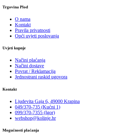
Trgovina Plod
O nama
Kontakt
Pravila privatnosti
Opći uvjeti poslovanja
Uvjeti kupnje
Načini plaćanja
Načini dostave
Povrat / Reklamacija
Jednostrani raskid ugovora
Kontakt
Ljudevita Gaja 6, 49000 Krapina
049/370-735 (Kućni 1)
099/370-7355 (Igor)
webshop@kolinje.hr
Mogućnosti plaćanja