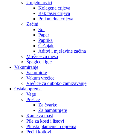
Umjetni ovici
Kolagena crijeva
Bak faser crijeva
Poliamidna crijeva
Začini
Sol
Papar
Paprika
Češnjak
Aditvi i mješavine začina
Mrežice za meso
Špagice i igle
Vakumiranje
Vakumirke
Vakum vrećice
Vrećice za duboko zamrzavanje
Ostala oprema
Vage
Prešice
Za čvarke
Za hamburgere
Kante za mast
Pile za kosti i listovi
Plinski plamenici i oprema
Peći i kotlovi