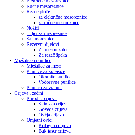
Elekrične mesoreznice
Ručne mesoreznice
Rezne ploče
za električne mesoreznice
za ručne mesoreznice
Nožići
Tuljci za mesoreznice
Salamoreznice
Rezervni dijelovi
Za mesoreznice
Za rezač špeka
Mješalice i punilice
Mješalice za meso
Punilice za kobasice
Okomite punilice
Vodoravne punilice
Punilica za vratinu
Crijeva i začini
Prirodna crijeva
Svinjska crijeva
Goveđa crijeva
Ovčja crijeva
Umjetni ovici
Kolagena crijeva
Bak faser crijeva