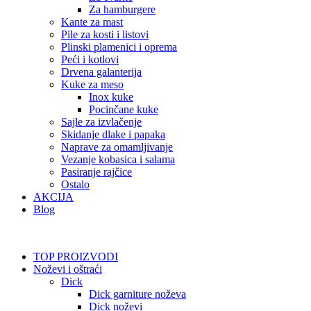
Za hamburgere
Kante za mast
Pile za kosti i listovi
Plinski plamenici i oprema
Peći i kotlovi
Drvena galanterija
Kuke za meso
Inox kuke
Pocinčane kuke
Sajle za izvlačenje
Skidanje dlake i papaka
Naprave za omamljivanje
Vezanje kobasica i salama
Pasiranje rajčice
Ostalo
AKCIJA
Blog
TOP PROIZVODI
Noževi i oštraći
Dick
Dick garniture noževa
Dick noževi