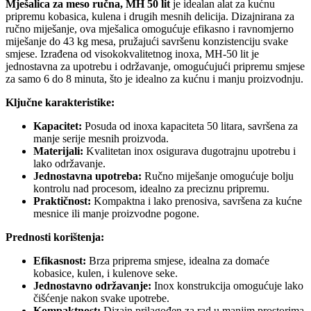
Mješalica za meso ručna, MH 50 lit
je idealan alat za kućnu
pripremu kobasica, kulena i drugih mesnih delicija. Dizajnirana za
ručno miješanje, ova mješalica omogućuje efikasno i ravnomjerno
miješanje do 43 kg mesa, pružajući savršenu konzistenciju svake
smjese. Izrađena od visokokvalitetnog inoxa, MH-50 lit je
jednostavna za upotrebu i održavanje, omogućujući pripremu smjese
za samo 6 do 8 minuta, što je idealno za kućnu i manju proizvodnju.
Ključne karakteristike:
Kapacitet:
Posuda od inoxa kapaciteta 50 litara, savršena za
manje serije mesnih proizvoda.
Materijali:
Kvalitetan inox osigurava dugotrajnu upotrebu i
lako održavanje.
Jednostavna upotreba:
Ručno miješanje omogućuje bolju
kontrolu nad procesom, idealno za preciznu pripremu.
Praktičnost:
Kompaktna i lako prenosiva, savršena za kućne
mesnice ili manje proizvodne pogone.
Prednosti korištenja:
Efikasnost:
Brza priprema smjese, idealna za domaće
kobasice, kulen, i kulenove seke.
Jednostavno održavanje:
Inox konstrukcija omogućuje lako
čišćenje nakon svake upotrebe.
Kompaktnost:
Dizajn prilagođen za rad u manjim prostorima