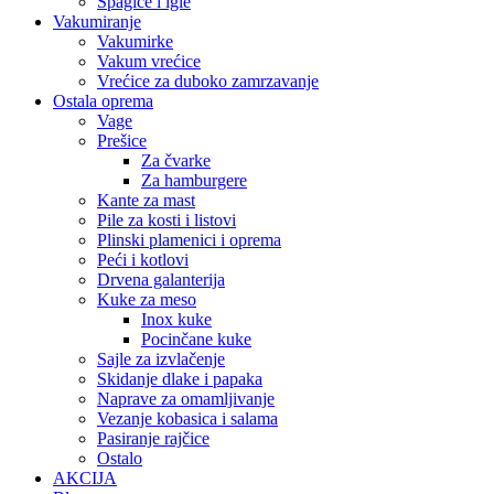
Špagice i igle
Vakumiranje
Vakumirke
Vakum vrećice
Vrećice za duboko zamrzavanje
Ostala oprema
Vage
Prešice
Za čvarke
Za hamburgere
Kante za mast
Pile za kosti i listovi
Plinski plamenici i oprema
Peći i kotlovi
Drvena galanterija
Kuke za meso
Inox kuke
Pocinčane kuke
Sajle za izvlačenje
Skidanje dlake i papaka
Naprave za omamljivanje
Vezanje kobasica i salama
Pasiranje rajčice
Ostalo
AKCIJA