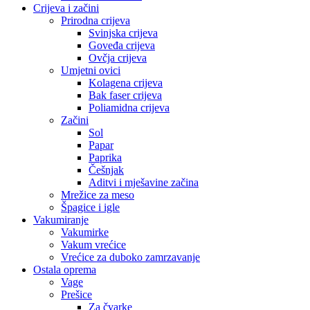
Crijeva i začini
Prirodna crijeva
Svinjska crijeva
Goveđa crijeva
Ovčja crijeva
Umjetni ovici
Kolagena crijeva
Bak faser crijeva
Poliamidna crijeva
Začini
Sol
Papar
Paprika
Češnjak
Aditvi i mješavine začina
Mrežice za meso
Špagice i igle
Vakumiranje
Vakumirke
Vakum vrećice
Vrećice za duboko zamrzavanje
Ostala oprema
Vage
Prešice
Za čvarke