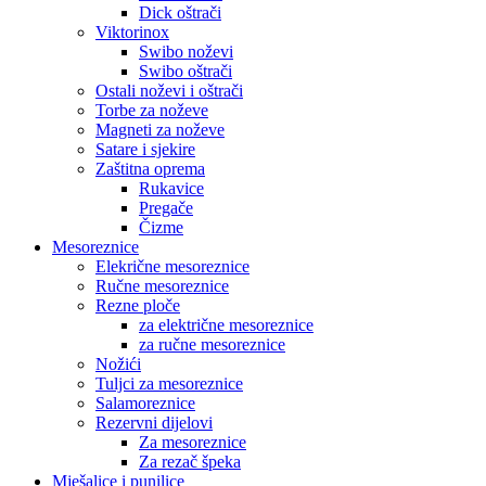
Dick oštrači
Viktorinox
Swibo noževi
Swibo oštrači
Ostali noževi i oštrači
Torbe za noževe
Magneti za noževe
Satare i sjekire
Zaštitna oprema
Rukavice
Pregače
Čizme
Mesoreznice
Elekrične mesoreznice
Ručne mesoreznice
Rezne ploče
za električne mesoreznice
za ručne mesoreznice
Nožići
Tuljci za mesoreznice
Salamoreznice
Rezervni dijelovi
Za mesoreznice
Za rezač špeka
Mješalice i punilice