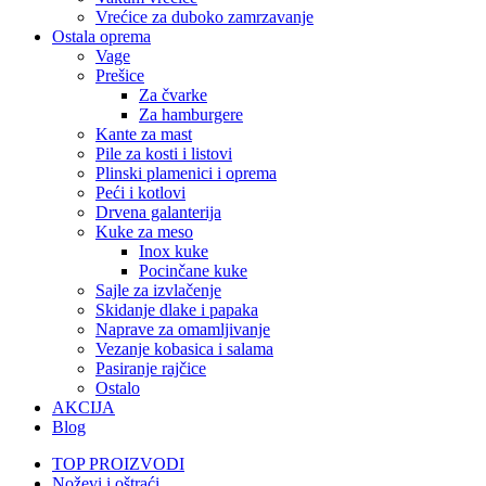
Vrećice za duboko zamrzavanje
Ostala oprema
Vage
Prešice
Za čvarke
Za hamburgere
Kante za mast
Pile za kosti i listovi
Plinski plamenici i oprema
Peći i kotlovi
Drvena galanterija
Kuke za meso
Inox kuke
Pocinčane kuke
Sajle za izvlačenje
Skidanje dlake i papaka
Naprave za omamljivanje
Vezanje kobasica i salama
Pasiranje rajčice
Ostalo
AKCIJA
Blog
TOP PROIZVODI
Noževi i oštraći