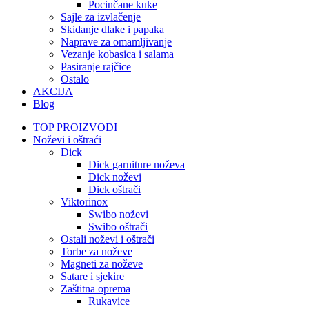
Pocinčane kuke
Sajle za izvlačenje
Skidanje dlake i papaka
Naprave za omamljivanje
Vezanje kobasica i salama
Pasiranje rajčice
Ostalo
AKCIJA
Blog
TOP PROIZVODI
Noževi i oštraći
Dick
Dick garniture noževa
Dick noževi
Dick oštrači
Viktorinox
Swibo noževi
Swibo oštrači
Ostali noževi i oštrači
Torbe za noževe
Magneti za noževe
Satare i sjekire
Zaštitna oprema
Rukavice