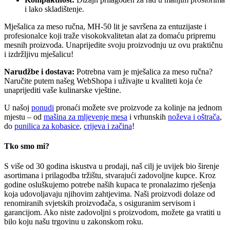
i lako skladištenje.
Mješalica za meso ručna, MH-50 lit je savršena za entuzijaste i
profesionalce koji traže visokokvalitetan alat za domaću pripremu
mesnih proizvoda. Unaprijedite svoju proizvodnju uz ovu praktičnu
i izdržljivu mješalicu!
Narudžbe i dostava:
Potrebna vam je mješalica za meso ručna?
Naručite putem našeg WebShopa i uživajte u kvaliteti koja će
unaprijediti vaše kulinarske vještine.
U našoj
ponudi
pronaći možete sve proizvode za kolinje na jednom
mjestu – od
mašina za mljevenje mesa
i vrhunskih
noževa i oštrača
,
do
punilica za kobasice
,
crijeva i začina
!
Tko smo mi?
S više od 30 godina iskustva u prodaji, naš cilj je uvijek bio širenje
asortimana i prilagodba tržištu, stvarajući zadovoljne kupce. Kroz
godine osluškujemo potrebe naših kupaca te pronalazimo rješenja
koja udovoljavaju njihovim zahtjevima. Naši proizvodi dolaze od
renomiranih svjetskih proizvođača, s osiguranim servisom i
garancijom. Ako niste zadovoljni s proizvodom, možete ga vratiti u
bilo koju našu trgovinu u zakonskom roku.