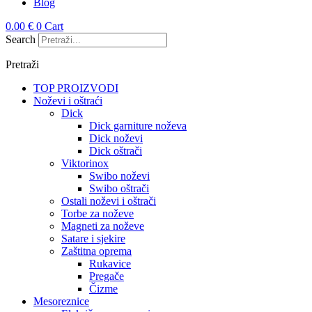
Blog
0.00
€
0
Cart
Search
Pretraži
TOP PROIZVODI
Noževi i oštraći
Dick
Dick garniture noževa
Dick noževi
Dick oštrači
Viktorinox
Swibo noževi
Swibo oštrači
Ostali noževi i oštrači
Torbe za noževe
Magneti za noževe
Satare i sjekire
Zaštitna oprema
Rukavice
Pregače
Čizme
Mesoreznice