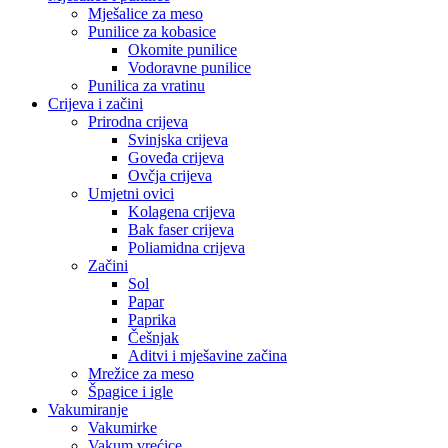
Mješalice za meso
Punilice za kobasice
Okomite punilice
Vodoravne punilice
Punilica za vratinu
Crijeva i začini
Prirodna crijeva
Svinjska crijeva
Goveđa crijeva
Ovčja crijeva
Umjetni ovici
Kolagena crijeva
Bak faser crijeva
Poliamidna crijeva
Začini
Sol
Papar
Paprika
Češnjak
Aditvi i mješavine začina
Mrežice za meso
Špagice i igle
Vakumiranje
Vakumirke
Vakum vrećice