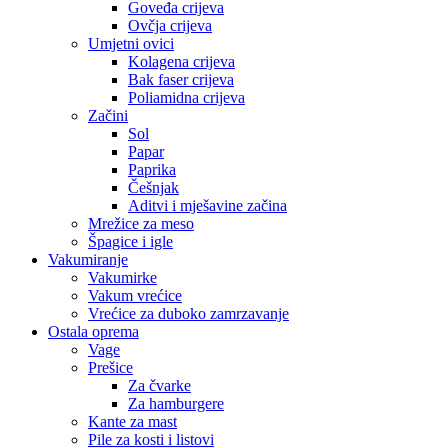
Goveđa crijeva
Ovčja crijeva
Umjetni ovici
Kolagena crijeva
Bak faser crijeva
Poliamidna crijeva
Začini
Sol
Papar
Paprika
Češnjak
Aditvi i mješavine začina
Mrežice za meso
Špagice i igle
Vakumiranje
Vakumirke
Vakum vrećice
Vrećice za duboko zamrzavanje
Ostala oprema
Vage
Prešice
Za čvarke
Za hamburgere
Kante za mast
Pile za kosti i listovi