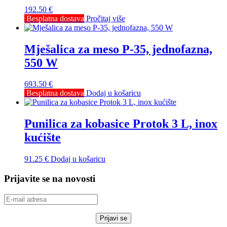
192.50
€
Besplatna dostava
Pročitaj više
Mješalica za meso P-35, jednofazna,
550 W
693.50
€
Besplatna dostava
Dodaj u košaricu
Punilica za kobasice Protok 3 L, inox
kućište
91.25
€
Dodaj u košaricu
Prijavite se na novosti