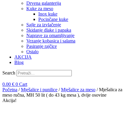
Drvena galanterija
Kuke za meso
Inox kuke
Pocinčane kuke
Sajle za izvlačenje
Skidanje dlake i papaka
Naprave za omamljivanje
Vezanje kobasica i salama
Pasiranje rajčice
Ostalo
AKCIJA
Blog
Search
0.00
€
0
Cart
Početna
/
Mješalice i punilice
/
Mješalice za meso
/ Mješalica za
meso ručna, MH 50 lit ( do 43 kg mesa ), dvije osovine
Akcija!