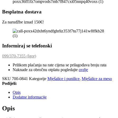
Besplatna dostava
Za narudžbe iznad 150€!
Informiraj se telefonski
099/370-7355 (Igor)
Prilikom plaćanja na rate cijena se prilagođava broju rata
Naknade za obročnu otplatu pogledajte
ovdje
SKU
700-0841
Kategorije
Mješalice i punilice
,
Mješalice za meso
Podijeli:
Opis
Dodatne informacije
Opis