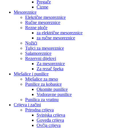
Pregače
Čizme
Mesoreznice
Elekrične mesoreznice
Ručne mesoreznice
Rezne ploče
za električne mesoreznice
za ručne mesoreznice
Nožići
Tuljci za mesoreznice
Salamoreznice
Rezervni dijelovi
Za mesoreznice
Za rezač špeka
Mješalice i punilice
Mješalice za meso
Punilice za kobasice
Okomite punilice
Vodoravne punilice
Punilica za vratinu
Crijeva i začini
Prirodna crijeva
Svinjska crijeva
Goveđa crijeva
Ovčja crijeva