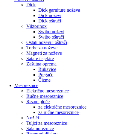
Dick
Dick garniture noževa
Dick noževi
Dick oštrači
Viktorinox
Swibo noževi
Swibo oštrači
Ostali noževi i oštrači
Torbe za noževe
Magneti za noževe
Satare i sjekire
Zaštitna oprema
Rukavice
Pregače
Čizme
Mesoreznice
Elekrične mesoreznice
Ručne mesoreznice
Rezne ploče
za električne mesoreznice
za ručne mesoreznice
Nožići
Tuljci za mesoreznice
Salamoreznice
Rezervni dijelovi