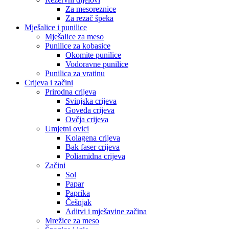
Za mesoreznice
Za rezač špeka
Mješalice i punilice
Mješalice za meso
Punilice za kobasice
Okomite punilice
Vodoravne punilice
Punilica za vratinu
Crijeva i začini
Prirodna crijeva
Svinjska crijeva
Goveđa crijeva
Ovčja crijeva
Umjetni ovici
Kolagena crijeva
Bak faser crijeva
Poliamidna crijeva
Začini
Sol
Papar
Paprika
Češnjak
Aditvi i mješavine začina
Mrežice za meso