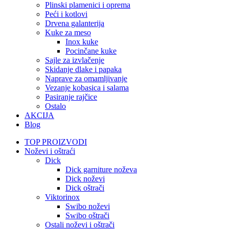
Plinski plamenici i oprema
Peći i kotlovi
Drvena galanterija
Kuke za meso
Inox kuke
Pocinčane kuke
Sajle za izvlačenje
Skidanje dlake i papaka
Naprave za omamljivanje
Vezanje kobasica i salama
Pasiranje rajčice
Ostalo
AKCIJA
Blog
TOP PROIZVODI
Noževi i oštraći
Dick
Dick garniture noževa
Dick noževi
Dick oštrači
Viktorinox
Swibo noževi
Swibo oštrači
Ostali noževi i oštrači