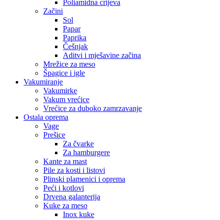
Poliamidna crijeva
Začini
Sol
Papar
Paprika
Češnjak
Aditvi i mješavine začina
Mrežice za meso
Špagice i igle
Vakumiranje
Vakumirke
Vakum vrećice
Vrećice za duboko zamrzavanje
Ostala oprema
Vage
Prešice
Za čvarke
Za hamburgere
Kante za mast
Pile za kosti i listovi
Plinski plamenici i oprema
Peći i kotlovi
Drvena galanterija
Kuke za meso
Inox kuke