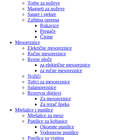
Torbe za noževe
Magneti za noževe
Satare i sjekire
Zaštitna oprema
Rukavice
Pregače
Čizme
Mesoreznice
Elekrične mesoreznice
Ručne mesoreznice
Rezne ploče
za električne mesoreznice
za ručne mesoreznice
Nožići
Tuljci za mesoreznice
Salamoreznice
Rezervni dijelovi
Za mesoreznice
Za rezač špeka
Mješalice i punilice
Mješalice za meso
Punilice za kobasice
Okomite punilice
Vodoravne punilice
Punilica za vratinu