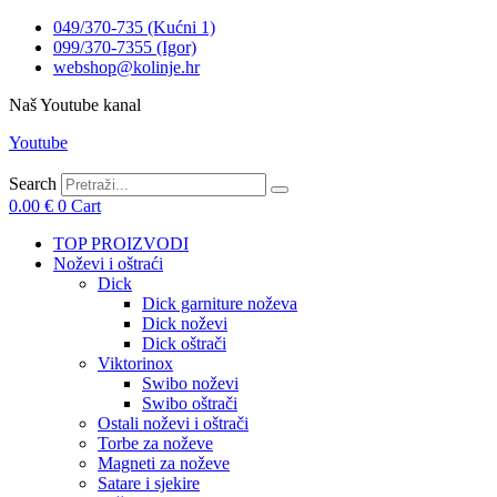
049/370-735 (Kućni 1)
099/370-7355 (Igor)
webshop@kolinje.hr
Naš Youtube kanal
Youtube
Search
0.00
€
0
Cart
TOP PROIZVODI
Noževi i oštraći
Dick
Dick garniture noževa
Dick noževi
Dick oštrači
Viktorinox
Swibo noževi
Swibo oštrači
Ostali noževi i oštrači
Torbe za noževe
Magneti za noževe
Satare i sjekire