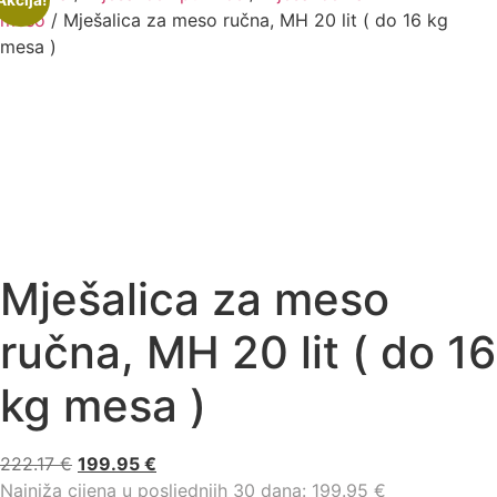
meso
/ Mješalica za meso ručna, MH 20 lit ( do 16 kg
mesa )
Mješalica za meso
ručna, MH 20 lit ( do 16
kg mesa )
222.17
€
199.95
€
Najniža cijena u posljednjih 30 dana:
199.95
€