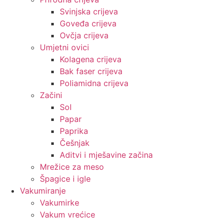
Svinjska crijeva
Goveđa crijeva
Ovčja crijeva
Umjetni ovici
Kolagena crijeva
Bak faser crijeva
Poliamidna crijeva
Začini
Sol
Papar
Paprika
Češnjak
Aditvi i mješavine začina
Mrežice za meso
Špagice i igle
Vakumiranje
Vakumirke
Vakum vrećice