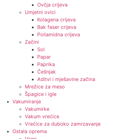
Ovčja crijeva
Umjetni ovici
Kolagena crijeva
Bak faser crijeva
Poliamidna crijeva
Začini
Sol
Papar
Paprika
Češnjak
Aditvi i mješavine začina
Mrežice za meso
Špagice i igle
Vakumiranje
Vakumirke
Vakum vrećice
Vrećice za duboko zamrzavanje
Ostala oprema
Vage