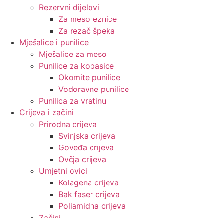
Rezervni dijelovi
Za mesoreznice
Za rezač špeka
Mješalice i punilice
Mješalice za meso
Punilice za kobasice
Okomite punilice
Vodoravne punilice
Punilica za vratinu
Crijeva i začini
Prirodna crijeva
Svinjska crijeva
Goveđa crijeva
Ovčja crijeva
Umjetni ovici
Kolagena crijeva
Bak faser crijeva
Poliamidna crijeva
Začini