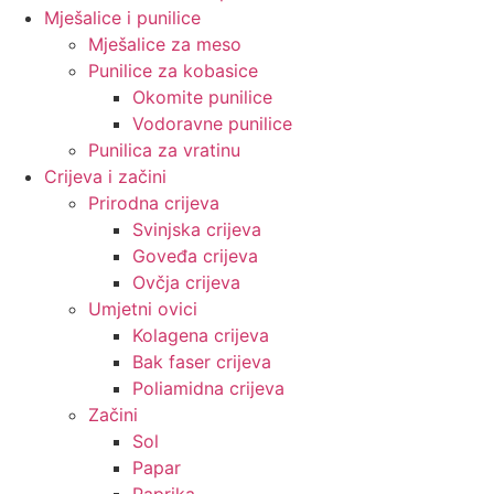
Mješalice i punilice
Mješalice za meso
Punilice za kobasice
Okomite punilice
Vodoravne punilice
Punilica za vratinu
Crijeva i začini
Prirodna crijeva
Svinjska crijeva
Goveđa crijeva
Ovčja crijeva
Umjetni ovici
Kolagena crijeva
Bak faser crijeva
Poliamidna crijeva
Začini
Sol
Papar
Paprika