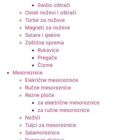
Swibo oštrači
Ostali noževi i oštrači
Torbe za noževe
Magneti za noževe
Satare i sjekire
Zaštitna oprema
Rukavice
Pregače
Čizme
Mesoreznice
Elekrične mesoreznice
Ručne mesoreznice
Rezne ploče
za električne mesoreznice
za ručne mesoreznice
Nožići
Tuljci za mesoreznice
Salamoreznice
Rezervni dijelovi