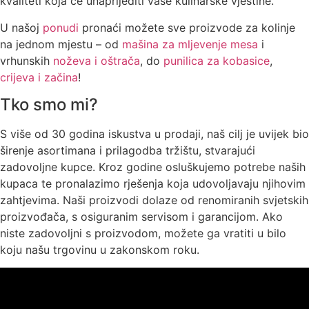
kvaliteti koja će unaprijediti vaše kulinarske vještine.
U našoj
ponudi
pronaći možete sve proizvode za kolinje
na jednom mjestu – od
mašina za mljevenje mesa
i
vrhunskih
noževa i oštrača
, do
punilica za kobasice
,
crijeva i začina
!
Tko smo mi?
S više od 30 godina iskustva u prodaji, naš cilj je uvijek bio
širenje asortimana i prilagodba tržištu, stvarajući
zadovoljne kupce. Kroz godine osluškujemo potrebe naših
kupaca te pronalazimo rješenja koja udovoljavaju njihovim
zahtjevima. Naši proizvodi dolaze od renomiranih svjetskih
proizvođača, s osiguranim servisom i garancijom. Ako
niste zadovoljni s proizvodom, možete ga vratiti u bilo
koju našu trgovinu u zakonskom roku.