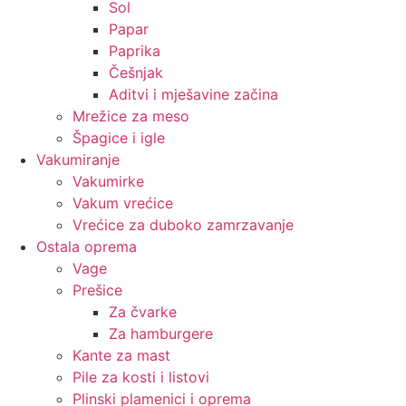
Sol
Papar
Paprika
Češnjak
Aditvi i mješavine začina
Mrežice za meso
Špagice i igle
Vakumiranje
Vakumirke
Vakum vrećice
Vrećice za duboko zamrzavanje
Ostala oprema
Vage
Prešice
Za čvarke
Za hamburgere
Kante za mast
Pile za kosti i listovi
Plinski plamenici i oprema