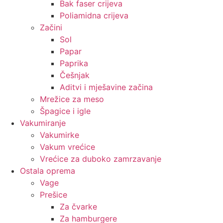
Bak faser crijeva
Poliamidna crijeva
Začini
Sol
Papar
Paprika
Češnjak
Aditvi i mješavine začina
Mrežice za meso
Špagice i igle
Vakumiranje
Vakumirke
Vakum vrećice
Vrećice za duboko zamrzavanje
Ostala oprema
Vage
Prešice
Za čvarke
Za hamburgere