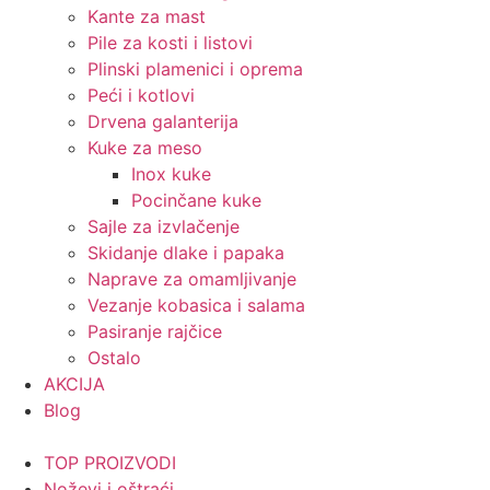
Kante za mast
Pile za kosti i listovi
Plinski plamenici i oprema
Peći i kotlovi
Drvena galanterija
Kuke za meso
Inox kuke
Pocinčane kuke
Sajle za izvlačenje
Skidanje dlake i papaka
Naprave za omamljivanje
Vezanje kobasica i salama
Pasiranje rajčice
Ostalo
AKCIJA
Blog
TOP PROIZVODI
Noževi i oštraći