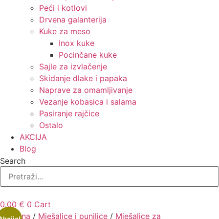
Peći i kotlovi
Drvena galanterija
Kuke za meso
Inox kuke
Pocinčane kuke
Sajle za izvlačenje
Skidanje dlake i papaka
Naprave za omamljivanje
Vezanje kobasica i salama
Pasiranje rajčice
Ostalo
AKCIJA
Blog
Search
0.00
€
0
Cart
Početna
/
Mješalice i punilice
/
Mješalice za
Akcija!