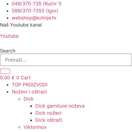
049/370-735 (Kućni 1)
099/370-7355 (Igor)
webshop@kolinje.hr
Naš Youtube kanal
Youtube
Search
0.00
€
0
Cart
TOP PROIZVODI
Noževi i oštraći
Dick
Dick garniture noževa
Dick noževi
Dick oštrači
Viktorinox