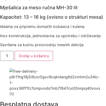
Mješalica za meso ručna MH-30 lit
Kapacitet: 13 – 16 kg (ovisno o strukturi mesa)
Idealna za pripremu domaćih kobasica i kulena.
Inox konstrukcija, jednostavna za upotrebu i održavanje.
Savršena za kućnu proizvodnju mesnih delicija
Mješalica
Dodaj u košaricu
za
meso
ručna,
MH
20
lit
(
do
16
kg
mesa
)
količina
Besplatna dostava