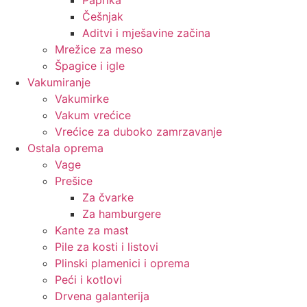
Češnjak
Aditvi i mješavine začina
Mrežice za meso
Špagice i igle
Vakumiranje
Vakumirke
Vakum vrećice
Vrećice za duboko zamrzavanje
Ostala oprema
Vage
Prešice
Za čvarke
Za hamburgere
Kante za mast
Pile za kosti i listovi
Plinski plamenici i oprema
Peći i kotlovi
Drvena galanterija