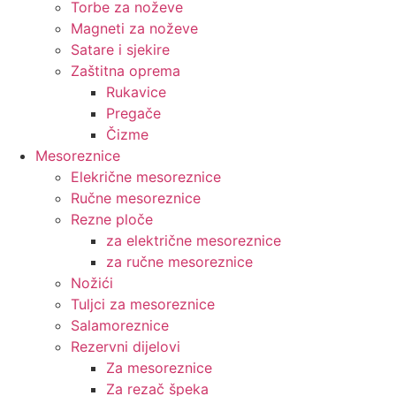
Torbe za noževe
Magneti za noževe
Satare i sjekire
Zaštitna oprema
Rukavice
Pregače
Čizme
Mesoreznice
Elekrične mesoreznice
Ručne mesoreznice
Rezne ploče
za električne mesoreznice
za ručne mesoreznice
Nožići
Tuljci za mesoreznice
Salamoreznice
Rezervni dijelovi
Za mesoreznice
Za rezač špeka