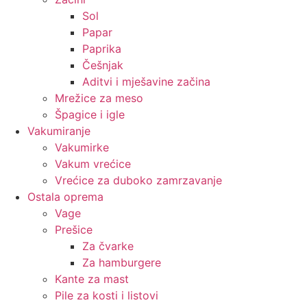
Sol
Papar
Paprika
Češnjak
Aditvi i mješavine začina
Mrežice za meso
Špagice i igle
Vakumiranje
Vakumirke
Vakum vrećice
Vrećice za duboko zamrzavanje
Ostala oprema
Vage
Prešice
Za čvarke
Za hamburgere
Kante za mast
Pile za kosti i listovi