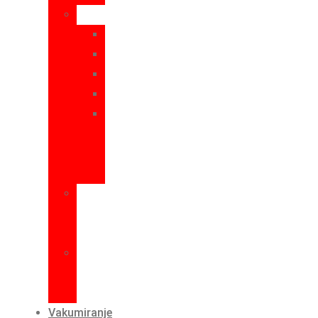
Začini
Sol
Papar
Paprika
Češnjak
Aditvi
i
mješavine
začina
Mrežice
za
meso
Špagice
i
igle
Vakumiranje