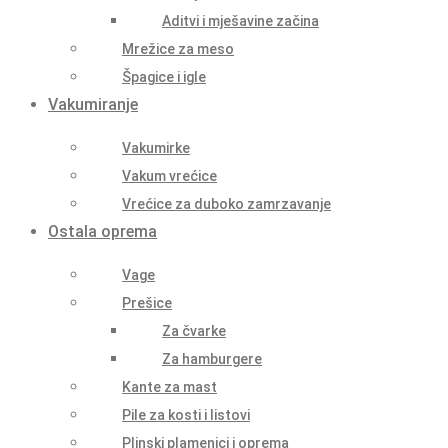
Aditvi i mješavine začina
Mrežice za meso
Špagice i igle
Vakumiranje
Vakumirke
Vakum vrećice
Vrećice za duboko zamrzavanje
Ostala oprema
Vage
Prešice
Za čvarke
Za hamburgere
Kante za mast
Pile za kosti i listovi
Plinski plamenici i oprema