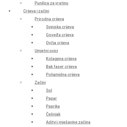
Punilica za vratinu
Crijeva i začini
Prirodna crijeva
Svinjska crijeva
Goveđa crijeva
Ovčja crijeva
Umjetni ovici
Kolagena crijeva
Bak faser crijeva
Poliamidna crijeva
Začini
Sol
Papar
Paprika
Češnjak
Aditvi i mješavine začina