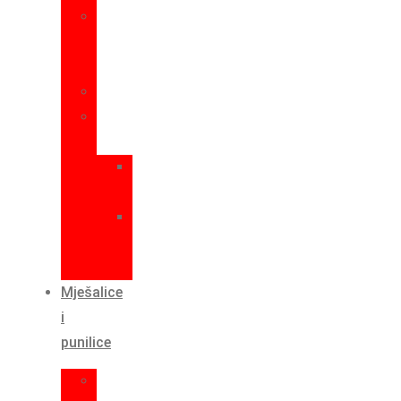
Tuljci
za
mesoreznice
Salamoreznice
Rezervni
dijelovi
Za
mesoreznice
Za
rezač
špeka
Mješalice
i
punilice
Mješalice