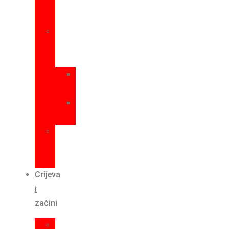
za
meso
Punilice
za
kobasice
Okomite
punilice
Vodoravne
punilice
Punilica
za
vratinu
Crijeva
i
začini
Prirodna