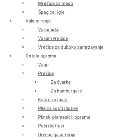
Mrežice za meso
Špagice i igle
Vakumiranje
Vakumirke
Vakum vrećice
Vrećice za duboko zamrzavanje
Ostala oprema
Vage
Prešice
Za čvarke
Za hamburgere
Kante za mast
Pile za kosti i listovi
Plinski plamenici i oprema
Peći i kotlovi
Drvena galanterija