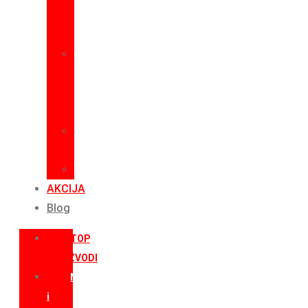
za
omamljivanje
Vezanje
kobasica
i
salama
Pasiranje
rajčice
Ostalo
AKCIJA
Blog
TOP
PROIZVODI
Noževi
i