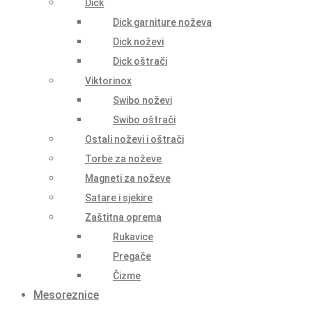
Dick
Dick garniture noževa
Dick noževi
Dick oštrači
Viktorinox
Swibo noževi
Swibo oštrači
Ostali noževi i oštrači
Torbe za noževe
Magneti za noževe
Satare i sjekire
Zaštitna oprema
Rukavice
Pregače
Čizme
Mesoreznice