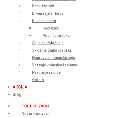
Peći i kotlovi
Drvena galanterija
Kuke za meso
Inox kuke
Pocinčane kuke
Sajle za izvlačenje
Skidanje dlake i papaka
Naprave za omamljivanje
Vezanje kobasica i salama
Pasiranje rajčice
Ostalo
AKCIJA
Blog
TOP PROIZVODI
Noževi i oštraći