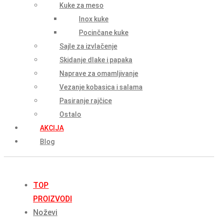
Kuke za meso
Inox kuke
Pocinčane kuke
Sajle za izvlačenje
Skidanje dlake i papaka
Naprave za omamljivanje
Vezanje kobasica i salama
Pasiranje rajčice
Ostalo
AKCIJA
Blog
TOP
PROIZVODI
Noževi