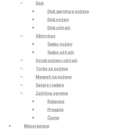
Dick
Dick garniture noževa
Dick noževi
Dick oštrači
Viktorinox
Swibo noževi
Swibo oštrači
Ostali noževi i oštrači
Torbe za noževe
Magneti za noževe
Satare i sjekire
Zaštitna oprema
Rukavice
Pregače
Čizme
Mesoreznice