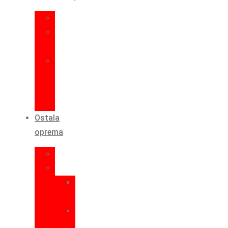
Vakumirke
Vakum
vrećice
Vrećice
za
duboko
zamrzavanje
Ostala
oprema
Vage
Prešice
Za
čvarke
Za
hamburgere