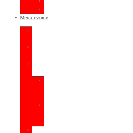
Pregače
Čizme
Mesoreznice
Elekrične
mesoreznice
Ručne
mesoreznice
Rezne
ploče
za
električne
mesoreznice
za
ručne
mesoreznice
Nožići