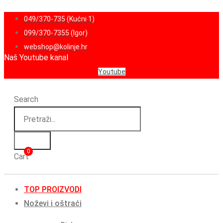
049/370-735 (Kućni 1)
099/370-7355 (Igor)
webshop@kolinje.hr
Naš Youtube kanal
Youtube
Search
0
Cart
TOP PROIZVODI
Noževi i oštraći