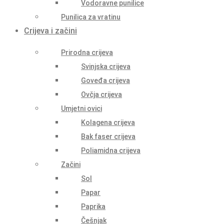
Vodoravne punilice
Punilica za vratinu
Crijeva i začini
Prirodna crijeva
Svinjska crijeva
Goveđa crijeva
Ovčja crijeva
Umjetni ovici
Kolagena crijeva
Bak faser crijeva
Poliamidna crijeva
Začini
Sol
Papar
Paprika
Češnjak