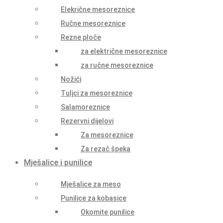
Elekrične mesoreznice
Ručne mesoreznice
Rezne ploče
za električne mesoreznice
za ručne mesoreznice
Nožići
Tuljci za mesoreznice
Salamoreznice
Rezervni dijelovi
Za mesoreznice
Za rezač špeka
Mješalice i punilice
Mješalice za meso
Punilice za kobasice
Okomite punilice