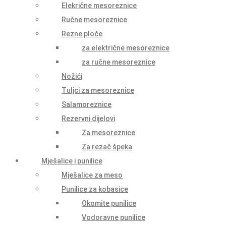
Elekrične mesoreznice
Ručne mesoreznice
Rezne ploče
za električne mesoreznice
za ručne mesoreznice
Nožići
Tuljci za mesoreznice
Salamoreznice
Rezervni dijelovi
Za mesoreznice
Za rezač špeka
Mješalice i punilice
Mješalice za meso
Punilice za kobasice
Okomite punilice
Vodoravne punilice