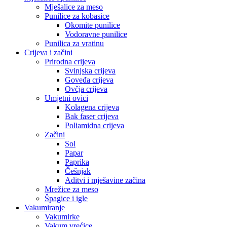
Mješalice za meso
Punilice za kobasice
Okomite punilice
Vodoravne punilice
Punilica za vratinu
Crijeva i začini
Prirodna crijeva
Svinjska crijeva
Goveđa crijeva
Ovčja crijeva
Umjetni ovici
Kolagena crijeva
Bak faser crijeva
Poliamidna crijeva
Začini
Sol
Papar
Paprika
Češnjak
Aditvi i mješavine začina
Mrežice za meso
Špagice i igle
Vakumiranje
Vakumirke
Vakum vrećice