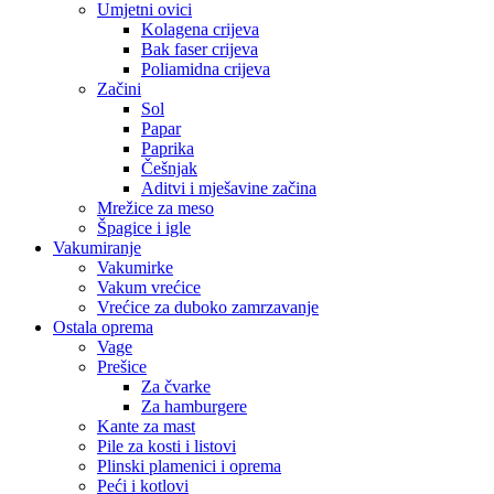
Umjetni ovici
Kolagena crijeva
Bak faser crijeva
Poliamidna crijeva
Začini
Sol
Papar
Paprika
Češnjak
Aditvi i mješavine začina
Mrežice za meso
Špagice i igle
Vakumiranje
Vakumirke
Vakum vrećice
Vrećice za duboko zamrzavanje
Ostala oprema
Vage
Prešice
Za čvarke
Za hamburgere
Kante za mast
Pile za kosti i listovi
Plinski plamenici i oprema
Peći i kotlovi