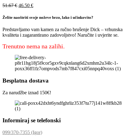
51.67
€
46.50
€
Želite naoštriti svoje noževe brzo, lako i učinkovito?
Predstavljamo vam kamen za ručno brušenje Dick – vrhunska
kvaliteta i zagarantirano zadovoljstvo! Naručite i uvjerite se.
Trenutno nema na zalihi.
Besplatna dostava
Za narudžbe iznad 150€!
Informiraj se telefonski
099/370-7355 (Igor)