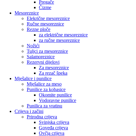
Pregače
Čizme
Mesoreznice
Elekrične mesoreznice
Ručne mesoreznice
Rezne ploče
za električne mesoreznice
za ručne mesoreznice
Nožići
Tuljci za mesoreznice
Salamoreznice
Rezervni dijelovi
Za mesoreznice
Za rezač špeka
Mješalice i punilice
Mješalice za meso
Punilice za kobasice
Okomite punilice
Vodoravne punilice
Punilica za vratinu
Crijeva i začini
Prirodna crijeva
Svinjska crijeva
Goveđa crijeva
Ovčja crijeva