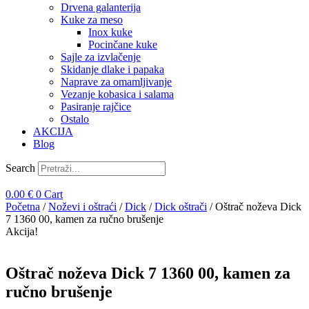
Drvena galanterija
Kuke za meso
Inox kuke
Pocinčane kuke
Sajle za izvlačenje
Skidanje dlake i papaka
Naprave za omamljivanje
Vezanje kobasica i salama
Pasiranje rajčice
Ostalo
AKCIJA
Blog
Search
0.00
€
0
Cart
Početna
/
Noževi i oštraći
/
Dick
/
Dick oštrači
/ Oštrač noževa Dick
7 1360 00, kamen za ručno brušenje
Akcija!
Oštrač noževa Dick 7 1360 00, kamen za
ručno brušenje