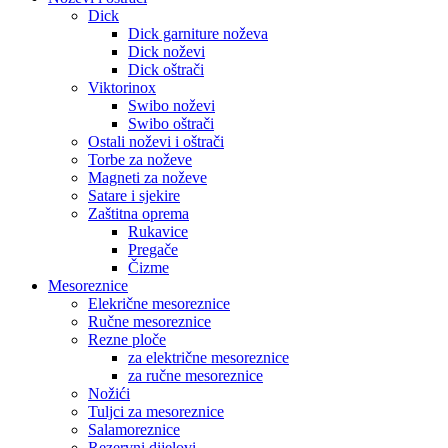
Dick
Dick garniture noževa
Dick noževi
Dick oštrači
Viktorinox
Swibo noževi
Swibo oštrači
Ostali noževi i oštrači
Torbe za noževe
Magneti za noževe
Satare i sjekire
Zaštitna oprema
Rukavice
Pregače
Čizme
Mesoreznice
Elekrične mesoreznice
Ručne mesoreznice
Rezne ploče
za električne mesoreznice
za ručne mesoreznice
Nožići
Tuljci za mesoreznice
Salamoreznice
Rezervni dijelovi