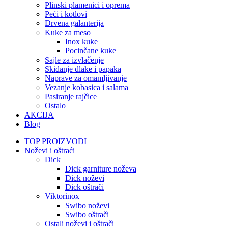
Plinski plamenici i oprema
Peći i kotlovi
Drvena galanterija
Kuke za meso
Inox kuke
Pocinčane kuke
Sajle za izvlačenje
Skidanje dlake i papaka
Naprave za omamljivanje
Vezanje kobasica i salama
Pasiranje rajčice
Ostalo
AKCIJA
Blog
TOP PROIZVODI
Noževi i oštraći
Dick
Dick garniture noževa
Dick noževi
Dick oštrači
Viktorinox
Swibo noževi
Swibo oštrači
Ostali noževi i oštrači