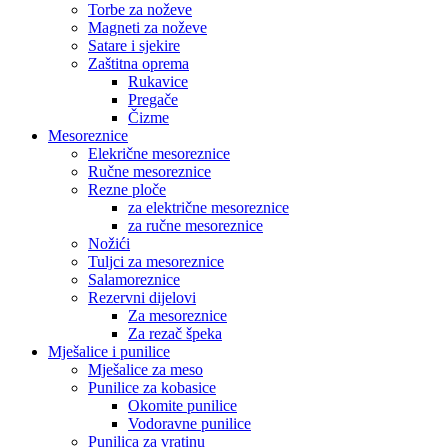
Torbe za noževe
Magneti za noževe
Satare i sjekire
Zaštitna oprema
Rukavice
Pregače
Čizme
Mesoreznice
Elekrične mesoreznice
Ručne mesoreznice
Rezne ploče
za električne mesoreznice
za ručne mesoreznice
Nožići
Tuljci za mesoreznice
Salamoreznice
Rezervni dijelovi
Za mesoreznice
Za rezač špeka
Mješalice i punilice
Mješalice za meso
Punilice za kobasice
Okomite punilice
Vodoravne punilice
Punilica za vratinu