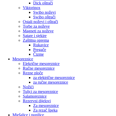
Dick oštrači
Viktorinox
Swibo noževi
Swibo oštrači
Ostali noževi i oštrači
Torbe za noževe
Magneti za noževe
Satare i sjekire
Zaštitna oprema
Rukavice
Pregače
Čizme
Mesoreznice
Elekrične mesoreznice
Ručne mesoreznice
Rezne ploče
za električne mesoreznice
za ručne mesoreznice
Nožići
Tuljci za mesoreznice
Salamoreznice
Rezervni dijelovi
Za mesoreznice
Za rezač špeka
Mješalice i punilice