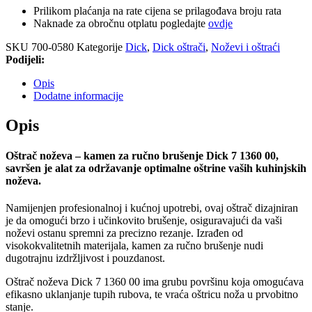
Prilikom plaćanja na rate cijena se prilagođava broju rata
Naknade za obročnu otplatu pogledajte
ovdje
SKU
700-0580
Kategorije
Dick
,
Dick oštrači
,
Noževi i oštraći
Podijeli:
Opis
Dodatne informacije
Opis
Oštrač noževa – kamen za ručno brušenje Dick 7 1360 00,
savršen je alat za održavanje optimalne oštrine vaših kuhinjskih
noževa.
Namijenjen profesionalnoj i kućnoj upotrebi, ovaj oštrač dizajniran
je da omogući brzo i učinkovito brušenje, osiguravajući da vaši
noževi ostanu spremni za precizno rezanje. Izrađen od
visokokvalitetnih materijala, kamen za ručno brušenje nudi
dugotrajnu izdržljivost i pouzdanost.
Oštrač noževa Dick 7 1360 00 ima grubu površinu koja omogućava
efikasno uklanjanje tupih rubova, te vraća oštricu noža u prvobitno
stanje.