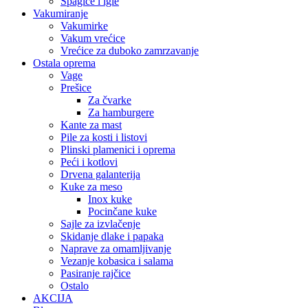
Špagice i igle
Vakumiranje
Vakumirke
Vakum vrećice
Vrećice za duboko zamrzavanje
Ostala oprema
Vage
Prešice
Za čvarke
Za hamburgere
Kante za mast
Pile za kosti i listovi
Plinski plamenici i oprema
Peći i kotlovi
Drvena galanterija
Kuke za meso
Inox kuke
Pocinčane kuke
Sajle za izvlačenje
Skidanje dlake i papaka
Naprave za omamljivanje
Vezanje kobasica i salama
Pasiranje rajčice
Ostalo
AKCIJA