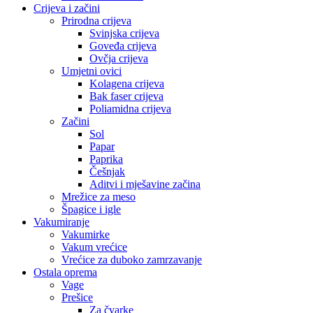
Crijeva i začini
Prirodna crijeva
Svinjska crijeva
Goveđa crijeva
Ovčja crijeva
Umjetni ovici
Kolagena crijeva
Bak faser crijeva
Poliamidna crijeva
Začini
Sol
Papar
Paprika
Češnjak
Aditvi i mješavine začina
Mrežice za meso
Špagice i igle
Vakumiranje
Vakumirke
Vakum vrećice
Vrećice za duboko zamrzavanje
Ostala oprema
Vage
Prešice
Za čvarke