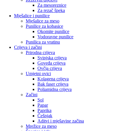
Za mesoreznice
Za rezač špeka
Mješalice i punilice
Mješalice za meso
Punilice za kobasice
Okomite punilice
Vodoravne punilice
Punilica za vratinu
Crijeva i začini
Prirodna crijeva
Svinjska crijeva
Goveđa crijeva
Ovčja crijeva
Umjetni ovici
Kolagena crijeva
Bak faser crijeva
Poliamidna crijeva
Začini
Sol
Papar
Paprika
Češnjak
Aditvi i mješavine začina
Mrežice za meso