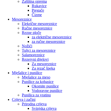
Zaštitna oprema
Rukavice
Pregače
Čizme
Mesoreznice
Elekrične mesoreznice
Ručne mesoreznice
Rezne ploče
za električne mesoreznice
za ručne mesoreznice
Nožići
Tuljci za mesoreznice
Salamoreznice
Rezervni dijelovi
Za mesoreznice
Za rezač špeka
Mješalice i punilice
Mješalice za meso
Punilice za kobasice
Okomite punilice
Vodoravne punilice
Punilica za vratinu
Crijeva i začini
Prirodna crijeva
Svinjska crijeva