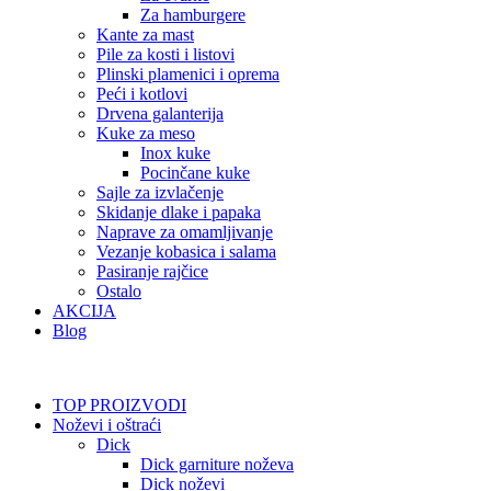
Za hamburgere
Kante za mast
Pile za kosti i listovi
Plinski plamenici i oprema
Peći i kotlovi
Drvena galanterija
Kuke za meso
Inox kuke
Pocinčane kuke
Sajle za izvlačenje
Skidanje dlake i papaka
Naprave za omamljivanje
Vezanje kobasica i salama
Pasiranje rajčice
Ostalo
AKCIJA
Blog
TOP PROIZVODI
Noževi i oštraći
Dick
Dick garniture noževa
Dick noževi