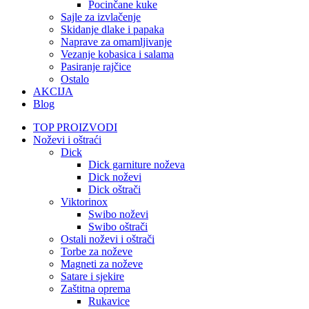
Pocinčane kuke
Sajle za izvlačenje
Skidanje dlake i papaka
Naprave za omamljivanje
Vezanje kobasica i salama
Pasiranje rajčice
Ostalo
AKCIJA
Blog
TOP PROIZVODI
Noževi i oštraći
Dick
Dick garniture noževa
Dick noževi
Dick oštrači
Viktorinox
Swibo noževi
Swibo oštrači
Ostali noževi i oštrači
Torbe za noževe
Magneti za noževe
Satare i sjekire
Zaštitna oprema
Rukavice