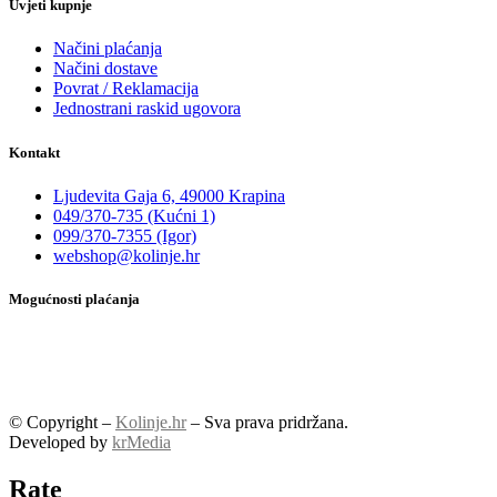
Uvjeti kupnje
Načini plaćanja
Načini dostave
Povrat / Reklamacija
Jednostrani raskid ugovora
Kontakt
Ljudevita Gaja 6, 49000 Krapina
049/370-735 (Kućni 1)
099/370-7355 (Igor)
webshop@kolinje.hr
Mogućnosti plaćanja
© Copyright –
Kolinje.hr
– Sva prava pridržana.
Developed by
krMedia
Rate