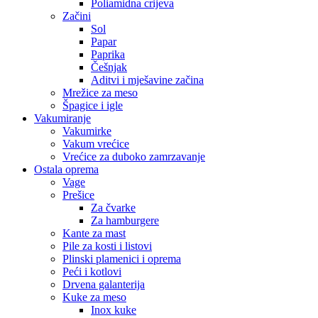
Poliamidna crijeva
Začini
Sol
Papar
Paprika
Češnjak
Aditvi i mješavine začina
Mrežice za meso
Špagice i igle
Vakumiranje
Vakumirke
Vakum vrećice
Vrećice za duboko zamrzavanje
Ostala oprema
Vage
Prešice
Za čvarke
Za hamburgere
Kante za mast
Pile za kosti i listovi
Plinski plamenici i oprema
Peći i kotlovi
Drvena galanterija
Kuke za meso
Inox kuke