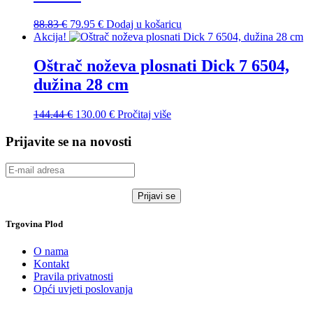
88.83
€
79.95
€
Dodaj u košaricu
Akcija!
Oštrač noževa plosnati Dick 7 6504,
dužina 28 cm
144.44
€
130.00
€
Pročitaj više
Prijavite se na novosti
Trgovina Plod
O nama
Kontakt
Pravila privatnosti
Opći uvjeti poslovanja