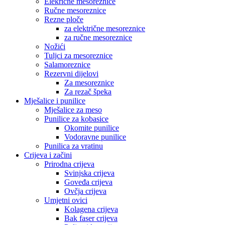
Elekrične mesoreznice
Ručne mesoreznice
Rezne ploče
za električne mesoreznice
za ručne mesoreznice
Nožići
Tuljci za mesoreznice
Salamoreznice
Rezervni dijelovi
Za mesoreznice
Za rezač špeka
Mješalice i punilice
Mješalice za meso
Punilice za kobasice
Okomite punilice
Vodoravne punilice
Punilica za vratinu
Crijeva i začini
Prirodna crijeva
Svinjska crijeva
Goveđa crijeva
Ovčja crijeva
Umjetni ovici
Kolagena crijeva
Bak faser crijeva