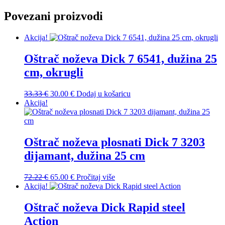
Povezani proizvodi
Akcija!
Oštrač noževa Dick 7 6541, dužina 25
cm, okrugli
33.33
€
30.00
€
Dodaj u košaricu
Akcija!
Oštrač noževa plosnati Dick 7 3203
dijamant, dužina 25 cm
72.22
€
65.00
€
Pročitaj više
Akcija!
Oštrač noževa Dick Rapid steel
Action