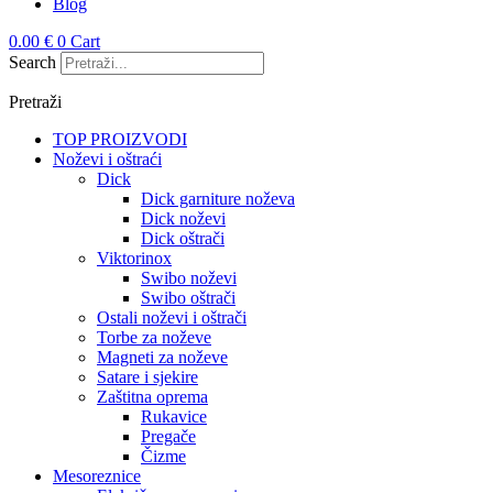
Blog
0.00
€
0
Cart
Search
Pretraži
TOP PROIZVODI
Noževi i oštraći
Dick
Dick garniture noževa
Dick noževi
Dick oštrači
Viktorinox
Swibo noževi
Swibo oštrači
Ostali noževi i oštrači
Torbe za noževe
Magneti za noževe
Satare i sjekire
Zaštitna oprema
Rukavice
Pregače
Čizme
Mesoreznice