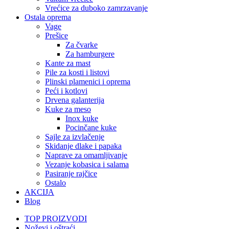
Vrećice za duboko zamrzavanje
Ostala oprema
Vage
Prešice
Za čvarke
Za hamburgere
Kante za mast
Pile za kosti i listovi
Plinski plamenici i oprema
Peći i kotlovi
Drvena galanterija
Kuke za meso
Inox kuke
Pocinčane kuke
Sajle za izvlačenje
Skidanje dlake i papaka
Naprave za omamljivanje
Vezanje kobasica i salama
Pasiranje rajčice
Ostalo
AKCIJA
Blog
TOP PROIZVODI
Noževi i oštraći