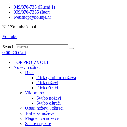
049/370-735 (Kućni 1)
099/370-7355 (Igor)
webshop@kolinje.hr
Naš Youtube kanal
Youtube
Search
0.00
€
0
Cart
TOP PROIZVODI
Noževi i oštraći
Dick
Dick garniture noževa
Dick noževi
Dick oštrači
Viktorinox
Swibo noževi
Swibo oštrači
Ostali noževi i oštrači
Torbe za noževe
Magneti za noževe
Satare i sjekire