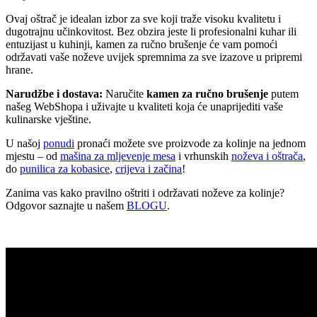
Ovaj oštrač je idealan izbor za sve koji traže visoku kvalitetu i
dugotrajnu učinkovitost. Bez obzira jeste li profesionalni kuhar ili
entuzijast u kuhinji, kamen za ručno brušenje će vam pomoći
održavati vaše noževe uvijek spremnima za sve izazove u pripremi
hrane.
Narudžbe i dostava:
Naručite
kamen za ručno brušenje
putem
našeg WebShopa i uživajte u kvaliteti koja će unaprijediti vaše
kulinarske vještine.
U našoj
ponudi
pronaći možete sve proizvode za kolinje na jednom
mjestu – od
mašina za mljevenje mesa
i vrhunskih
noževa i oštrača
,
do
punilica za kobasice
,
crijeva i začina
!
Zanima vas kako pravilno oštriti i održavati noževe za kolinje?
Odgovor saznajte u našem
BLOGU
.