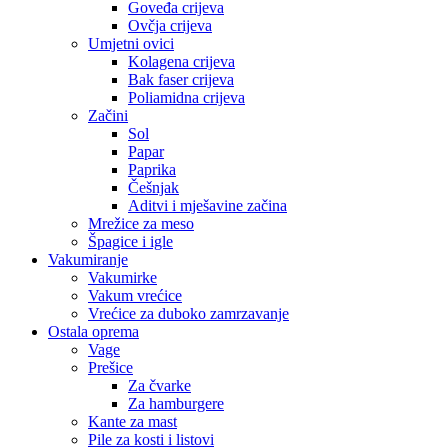
Goveđa crijeva
Ovčja crijeva
Umjetni ovici
Kolagena crijeva
Bak faser crijeva
Poliamidna crijeva
Začini
Sol
Papar
Paprika
Češnjak
Aditvi i mješavine začina
Mrežice za meso
Špagice i igle
Vakumiranje
Vakumirke
Vakum vrećice
Vrećice za duboko zamrzavanje
Ostala oprema
Vage
Prešice
Za čvarke
Za hamburgere
Kante za mast
Pile za kosti i listovi