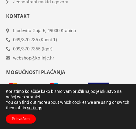
Jednostrani raskid ugovora
KONTAKT
Ljudevita Gaja 6, 49000 Krapina
049/370-735 (Kućni 1)
099/370-7355 (Igor)
webshop@kolinje.hr
MOGUĆNOSTI PLAĆANJA
Koristimo kolačiće kako bismo vam pružili najbolje iskustvo na
našoj web stranici.
You can find out more about which cookies we are using or switch
them off in
settings
.
Prihvaćam
© Copyright –
Kolinje.hr
– Sva prava pridržana.