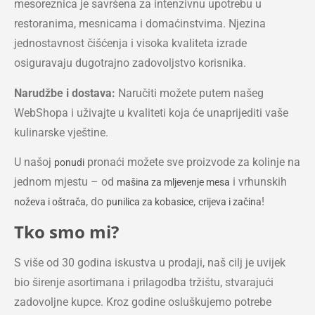
mesoreznica je savršena za intenzivnu upotrebu u
restoranima, mesnicama i domaćinstvima. Njezina
jednostavnost čišćenja i visoka kvaliteta izrade
osiguravaju dugotrajno zadovoljstvo korisnika.
Narudžbe i dostava:
Naručiti možete putem našeg
WebShopa i uživajte u kvaliteti koja će unaprijediti vaše
kulinarske vještine.
U našoj
pronaći možete sve proizvode za kolinje na
ponudi
jednom mjestu – od
i vrhunskih
mašina za mljevenje mesa
, do
,
!
noževa i oštrača
punilica za kobasice
crijeva i začina
Tko smo mi?
S više od 30 godina iskustva u prodaji, naš cilj je uvijek
bio širenje asortimana i prilagodba tržištu, stvarajući
zadovoljne kupce. Kroz godine osluškujemo potrebe