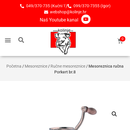
049/370-735 (Kućni 1)
099/370-7355 (Igor)
webshop@kolinje.hr
Naš Youtube kanal
0
Početna
/
Mesoreznice
/
Ručne mesoreznice
/ Mesoreznica ručna
Porkert br.8