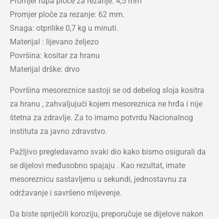
Promjer rupa ploče za rezanje: 4,5 mm
Promjer ploče za rezanje: 62 mm.
Snaga: otprilike 0,7 kg u minuti.
Materijal : lijevano željezo
Površina: kositar za hranu
Materijal drške: drvo
Površina mesoreznice sastoji se od debelog sloja kositra
za hranu , zahvaljujući kojem mesoreznica ne hrđa i nije
štetna za zdravlje. Za to imamo potvrdu Nacionalnog
instituta za javno zdravstvo.
Pažljivo pregledavamo svaki dio kako bismo osigurali da
se dijelovi međusobno spajaju . Kao rezultat, imate
mesoreznicu sastavljenu u sekundi, jednostavnu za
održavanje i savršeno mljevenje.
Da biste spriječili koroziju, preporučuje se dijelove nakon