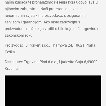
naših kupaca te pronalazimo rješenja koja udovoljavaju
njihovim zahtjevima. Naši proizvodi dolaze od
renomiranih svjetskih proizvođača, s osiguranim
servisom i garancijom. Ako niste zadovoljni s
proizvodom, možete ga vratiti u bilo koju našu trgovinu u
zakonskom roku.
Proizvođač: J.Porkert s.r.o., Thamova 24, 18621 Praha,
Češka.
Distributer: Trgovina Plod d.o.o., Ljudevita Gaja 6,49000
Krapina.