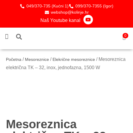
049/370-735 (Kućni 1)
099/370-7355 (Igor)
webshop@kolinje.hr
Naš Youtube kanal
0
/
/
/ Mesoreznica
Početna
Mesoreznice
Elekrične mesoreznice
električna TK – 32, inox, jednofazna, 1500 W
Mesoreznica