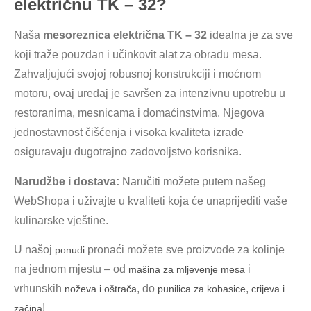
električnu TK – 32?
Naša
mesoreznica električna TK – 32
idealna je za sve
koji traže pouzdan i učinkovit alat za obradu mesa.
Zahvaljujući svojoj robusnoj konstrukciji i moćnom
motoru, ovaj uređaj je savršen za intenzivnu upotrebu u
restoranima, mesnicama i domaćinstvima. Njegova
jednostavnost čišćenja i visoka kvaliteta izrade
osiguravaju dugotrajno zadovoljstvo korisnika.
Narudžbe i dostava:
Naručiti možete putem našeg
WebShopa i uživajte u kvaliteti koja će unaprijediti vaše
kulinarske vještine.
U našoj
pronaći možete sve proizvode za kolinje
ponudi
na jednom mjestu – od
i
mašina za mljevenje mesa
vrhunskih
, do
,
noževa i oštrača
punilica za kobasice
crijeva i
!
začina