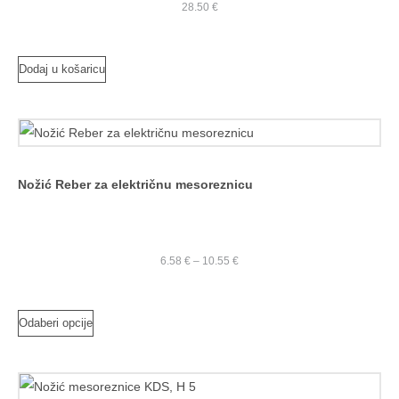
28.50
€
Dodaj u košaricu
Nožić Reber za električnu mesoreznicu
6.58
€
–
10.55
€
Odaberi opcije