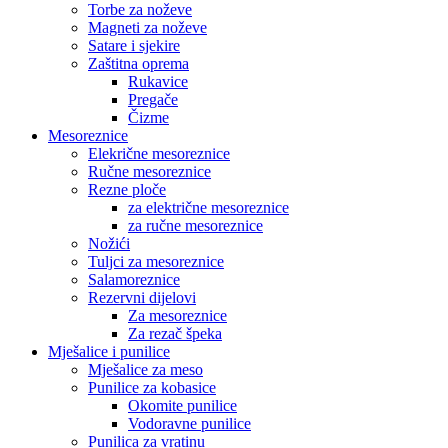
Torbe za noževe
Magneti za noževe
Satare i sjekire
Zaštitna oprema
Rukavice
Pregače
Čizme
Mesoreznice
Elekrične mesoreznice
Ručne mesoreznice
Rezne ploče
za električne mesoreznice
za ručne mesoreznice
Nožići
Tuljci za mesoreznice
Salamoreznice
Rezervni dijelovi
Za mesoreznice
Za rezač špeka
Mješalice i punilice
Mješalice za meso
Punilice za kobasice
Okomite punilice
Vodoravne punilice
Punilica za vratinu