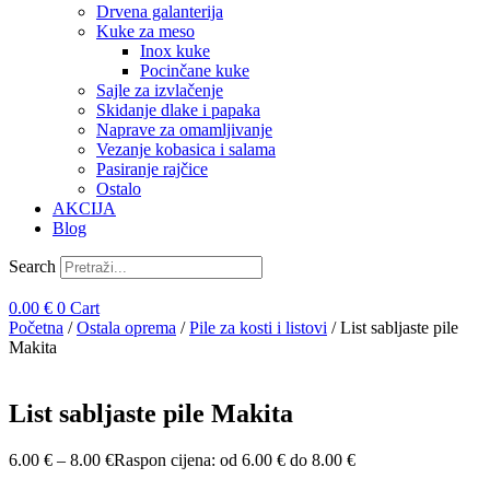
Drvena galanterija
Kuke za meso
Inox kuke
Pocinčane kuke
Sajle za izvlačenje
Skidanje dlake i papaka
Naprave za omamljivanje
Vezanje kobasica i salama
Pasiranje rajčice
Ostalo
AKCIJA
Blog
Search
0.00
€
0
Cart
Početna
/
Ostala oprema
/
Pile za kosti i listovi
/ List sabljaste pile
Makita
List sabljaste pile Makita
6.00
€
–
8.00
€
Raspon cijena: od 6.00 € do 8.00 €