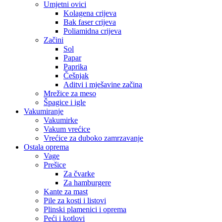
Umjetni ovici
Kolagena crijeva
Bak faser crijeva
Poliamidna crijeva
Začini
Sol
Papar
Paprika
Češnjak
Aditvi i mješavine začina
Mrežice za meso
Špagice i igle
Vakumiranje
Vakumirke
Vakum vrećice
Vrećice za duboko zamrzavanje
Ostala oprema
Vage
Prešice
Za čvarke
Za hamburgere
Kante za mast
Pile za kosti i listovi
Plinski plamenici i oprema
Peći i kotlovi