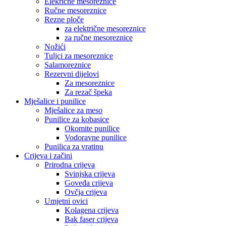
Elekrične mesoreznice
Ručne mesoreznice
Rezne ploče
za električne mesoreznice
za ručne mesoreznice
Nožići
Tuljci za mesoreznice
Salamoreznice
Rezervni dijelovi
Za mesoreznice
Za rezač špeka
Mješalice i punilice
Mješalice za meso
Punilice za kobasice
Okomite punilice
Vodoravne punilice
Punilica za vratinu
Crijeva i začini
Prirodna crijeva
Svinjska crijeva
Goveđa crijeva
Ovčja crijeva
Umjetni ovici
Kolagena crijeva
Bak faser crijeva