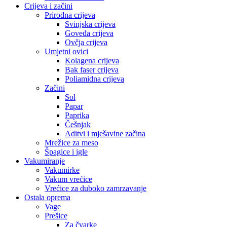
Crijeva i začini
Prirodna crijeva
Svinjska crijeva
Goveđa crijeva
Ovčja crijeva
Umjetni ovici
Kolagena crijeva
Bak faser crijeva
Poliamidna crijeva
Začini
Sol
Papar
Paprika
Češnjak
Aditvi i mješavine začina
Mrežice za meso
Špagice i igle
Vakumiranje
Vakumirke
Vakum vrećice
Vrećice za duboko zamrzavanje
Ostala oprema
Vage
Prešice
Za čvarke