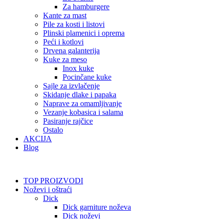
Za hamburgere
Kante za mast
Pile za kosti i listovi
Plinski plamenici i oprema
Peći i kotlovi
Drvena galanterija
Kuke za meso
Inox kuke
Pocinčane kuke
Sajle za izvlačenje
Skidanje dlake i papaka
Naprave za omamljivanje
Vezanje kobasica i salama
Pasiranje rajčice
Ostalo
AKCIJA
Blog
TOP PROIZVODI
Noževi i oštraći
Dick
Dick garniture noževa
Dick noževi