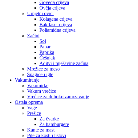
Goveđa crijeva
Ovčja crijeva
Umjetni ovici
Kolagena crijeva
Bak faser crijeva
Poliamidna crijeva
Začini
Sol
Papar
Paprika
Češnjak
Aditvi i mješavine začina
Mrežice za meso
Špagice i igle
Vakumiranje
Vakumirke
Vakum vrećice
Vrećice za duboko zamrzavanje
Ostala oprema
Vage
Prešice
Za čvarke
Za hamburgere
Kante za mast
Pile za kosti i listovi