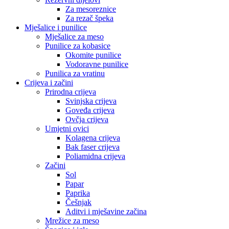
Za mesoreznice
Za rezač špeka
Mješalice i punilice
Mješalice za meso
Punilice za kobasice
Okomite punilice
Vodoravne punilice
Punilica za vratinu
Crijeva i začini
Prirodna crijeva
Svinjska crijeva
Goveđa crijeva
Ovčja crijeva
Umjetni ovici
Kolagena crijeva
Bak faser crijeva
Poliamidna crijeva
Začini
Sol
Papar
Paprika
Češnjak
Aditvi i mješavine začina
Mrežice za meso