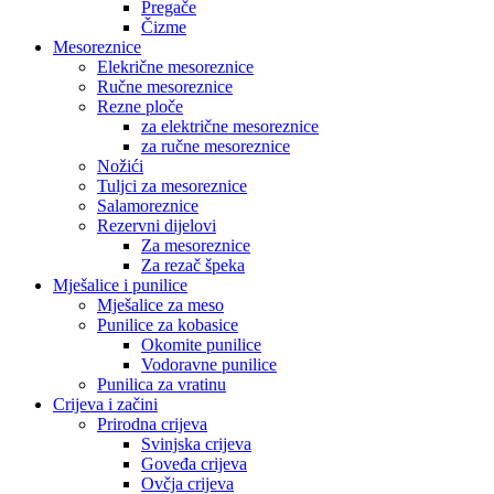
Pregače
Čizme
Mesoreznice
Elekrične mesoreznice
Ručne mesoreznice
Rezne ploče
za električne mesoreznice
za ručne mesoreznice
Nožići
Tuljci za mesoreznice
Salamoreznice
Rezervni dijelovi
Za mesoreznice
Za rezač špeka
Mješalice i punilice
Mješalice za meso
Punilice za kobasice
Okomite punilice
Vodoravne punilice
Punilica za vratinu
Crijeva i začini
Prirodna crijeva
Svinjska crijeva
Goveđa crijeva
Ovčja crijeva