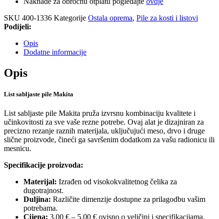
Naknade za obročnu otplatu pogledajte
ovdje
SKU
400-1336
Kategorije
Ostala oprema
,
Pile za kosti i listovi
Podijeli:
Opis
Dodatne informacije
Opis
List sabljaste pile Makita
List sabljaste pile Makita pruža izvrsnu kombinaciju kvalitete i
učinkovitosti za sve vaše rezne potrebe. Ovaj alat je dizajniran za
precizno rezanje raznih materijala, uključujući meso, drvo i druge
slične proizvode, čineći ga savršenim dodatkom za vašu radionicu ili
mesnicu.
Specifikacije proizvoda:
Materijal:
Izrađen od visokokvalitetnog čelika za
dugotrajnost.
Duljina:
Različite dimenzije dostupne za prilagodbu vašim
potrebama.
Cijena:
3.00 € – 5.00 € ovisno o veličini i specifikacijama.