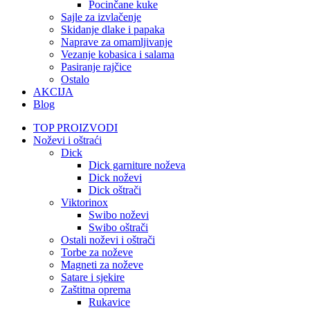
Pocinčane kuke
Sajle za izvlačenje
Skidanje dlake i papaka
Naprave za omamljivanje
Vezanje kobasica i salama
Pasiranje rajčice
Ostalo
AKCIJA
Blog
TOP PROIZVODI
Noževi i oštraći
Dick
Dick garniture noževa
Dick noževi
Dick oštrači
Viktorinox
Swibo noževi
Swibo oštrači
Ostali noževi i oštrači
Torbe za noževe
Magneti za noževe
Satare i sjekire
Zaštitna oprema
Rukavice