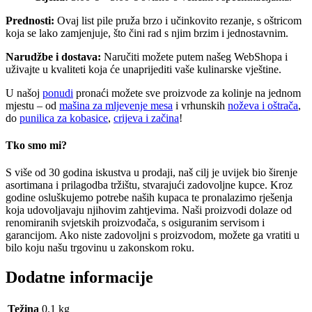
Prednosti:
Ovaj list pile pruža brzo i učinkovito rezanje, s oštricom
koja se lako zamjenjuje, što čini rad s njim brzim i jednostavnim.
Narudžbe i dostava:
Naručiti možete putem našeg WebShopa i
uživajte u kvaliteti koja će unaprijediti vaše kulinarske vještine.
U našoj
ponudi
pronaći možete sve proizvode za kolinje na jednom
mjestu – od
mašina za mljevenje mesa
i vrhunskih
noževa i oštrača
,
do
punilica za kobasice
,
crijeva i začina
!
Tko smo mi?
S više od 30 godina iskustva u prodaji, naš cilj je uvijek bio širenje
asortimana i prilagodba tržištu, stvarajući zadovoljne kupce. Kroz
godine osluškujemo potrebe naših kupaca te pronalazimo rješenja
koja udovoljavaju njihovim zahtjevima. Naši proizvodi dolaze od
renomiranih svjetskih proizvođača, s osiguranim servisom i
garancijom. Ako niste zadovoljni s proizvodom, možete ga vratiti u
bilo koju našu trgovinu u zakonskom roku.
Dodatne informacije
Težina
0.1 kg