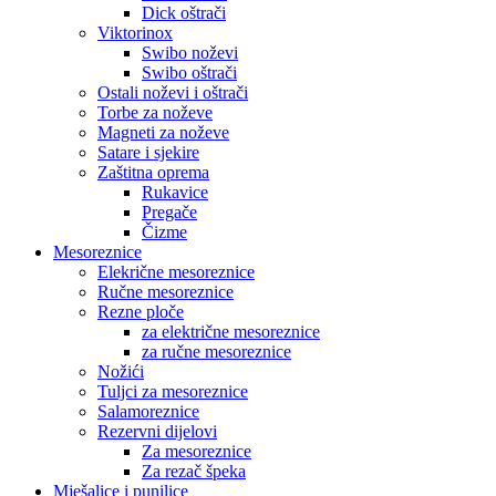
Dick oštrači
Viktorinox
Swibo noževi
Swibo oštrači
Ostali noževi i oštrači
Torbe za noževe
Magneti za noževe
Satare i sjekire
Zaštitna oprema
Rukavice
Pregače
Čizme
Mesoreznice
Elekrične mesoreznice
Ručne mesoreznice
Rezne ploče
za električne mesoreznice
za ručne mesoreznice
Nožići
Tuljci za mesoreznice
Salamoreznice
Rezervni dijelovi
Za mesoreznice
Za rezač špeka
Mješalice i punilice