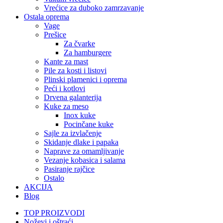
Vrećice za duboko zamrzavanje
Ostala oprema
Vage
Prešice
Za čvarke
Za hamburgere
Kante za mast
Pile za kosti i listovi
Plinski plamenici i oprema
Peći i kotlovi
Drvena galanterija
Kuke za meso
Inox kuke
Pocinčane kuke
Sajle za izvlačenje
Skidanje dlake i papaka
Naprave za omamljivanje
Vezanje kobasica i salama
Pasiranje rajčice
Ostalo
AKCIJA
Blog
TOP PROIZVODI
Noževi i oštraći