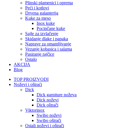
Plinski plamenici i oprema
Peći i kotlovi
Drvena galanterija
Kuke za meso
Inox kuke
Pocinčane kuke
Sajle za izvlačenje
Skidanje dlake i papaka
Naprave za omamljivanje
Vezanje kobasica i salama
Pasiranje rajčice
Ostalo
AKCIJA
Blog
TOP PROIZVODI
Noževi i oštraći
Dick
Dick garniture noževa
Dick noževi
Dick oštrači
Viktorinox
Swibo noževi
Swibo oštrači
Ostali noževi i oštrači