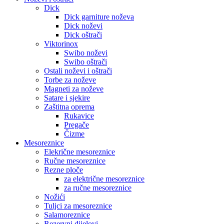
Dick
Dick garniture noževa
Dick noževi
Dick oštrači
Viktorinox
Swibo noževi
Swibo oštrači
Ostali noževi i oštrači
Torbe za noževe
Magneti za noževe
Satare i sjekire
Zaštitna oprema
Rukavice
Pregače
Čizme
Mesoreznice
Elekrične mesoreznice
Ručne mesoreznice
Rezne ploče
za električne mesoreznice
za ručne mesoreznice
Nožići
Tuljci za mesoreznice
Salamoreznice
Rezervni dijelovi