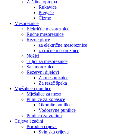
Zaštitna oprema
Rukavice
Pregače
Čizme
Mesoreznice
Elekrične mesoreznice
Ručne mesoreznice
Rezne ploče
za električne mesoreznice
za ručne mesoreznice
Nožići
Tuljci za mesoreznice
Salamoreznice
Rezervni dijelovi
Za mesoreznice
Za rezač špeka
Mješalice i punilice
Mješalice za meso
Punilice za kobasice
Okomite punilice
Vodoravne punilice
Punilica za vratinu
Crijeva i začini
Prirodna crijeva
Svinjska crijeva