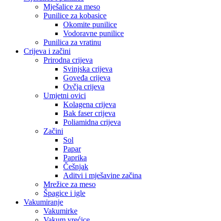
Mješalice za meso
Punilice za kobasice
Okomite punilice
Vodoravne punilice
Punilica za vratinu
Crijeva i začini
Prirodna crijeva
Svinjska crijeva
Goveđa crijeva
Ovčja crijeva
Umjetni ovici
Kolagena crijeva
Bak faser crijeva
Poliamidna crijeva
Začini
Sol
Papar
Paprika
Češnjak
Aditvi i mješavine začina
Mrežice za meso
Špagice i igle
Vakumiranje
Vakumirke
Vakum vrećice