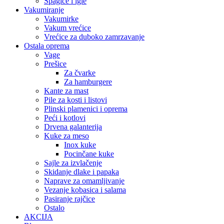
Špagice i igle
Vakumiranje
Vakumirke
Vakum vrećice
Vrećice za duboko zamrzavanje
Ostala oprema
Vage
Prešice
Za čvarke
Za hamburgere
Kante za mast
Pile za kosti i listovi
Plinski plamenici i oprema
Peći i kotlovi
Drvena galanterija
Kuke za meso
Inox kuke
Pocinčane kuke
Sajle za izvlačenje
Skidanje dlake i papaka
Naprave za omamljivanje
Vezanje kobasica i salama
Pasiranje rajčice
Ostalo
AKCIJA