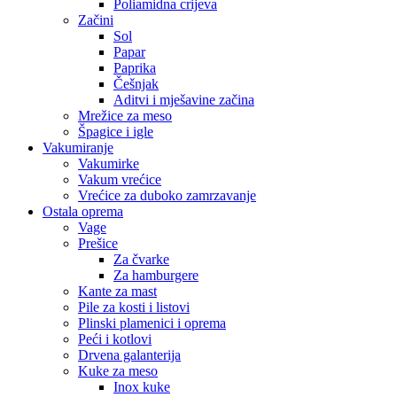
Poliamidna crijeva
Začini
Sol
Papar
Paprika
Češnjak
Aditvi i mješavine začina
Mrežice za meso
Špagice i igle
Vakumiranje
Vakumirke
Vakum vrećice
Vrećice za duboko zamrzavanje
Ostala oprema
Vage
Prešice
Za čvarke
Za hamburgere
Kante za mast
Pile za kosti i listovi
Plinski plamenici i oprema
Peći i kotlovi
Drvena galanterija
Kuke za meso
Inox kuke