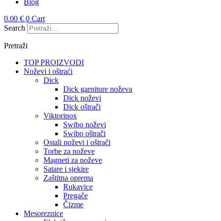
Blog
0.00
€
0
Cart
Search
Pretraži
TOP PROIZVODI
Noževi i oštraći
Dick
Dick garniture noževa
Dick noževi
Dick oštrači
Viktorinox
Swibo noževi
Swibo oštrači
Ostali noževi i oštrači
Torbe za noževe
Magneti za noževe
Satare i sjekire
Zaštitna oprema
Rukavice
Pregače
Čizme
Mesoreznice