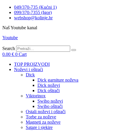
049/370-735 (Kućni 1)
099/370-7355 (Igor)
webshop@kolinje.hr
Naš Youtube kanal
Youtube
Search
0.00
€
0
Cart
TOP PROIZVODI
Noževi i oštraći
Dick
Dick garniture noževa
Dick noževi
Dick oštrači
Viktorinox
Swibo noževi
Swibo oštrači
Ostali noževi i oštrači
Torbe za noževe
Magneti za noževe
Satare i sjekire