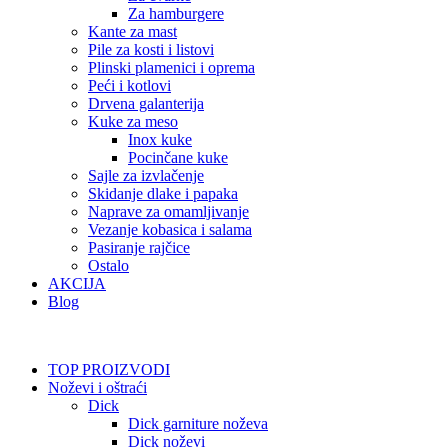
Za hamburgere
Kante za mast
Pile za kosti i listovi
Plinski plamenici i oprema
Peći i kotlovi
Drvena galanterija
Kuke za meso
Inox kuke
Pocinčane kuke
Sajle za izvlačenje
Skidanje dlake i papaka
Naprave za omamljivanje
Vezanje kobasica i salama
Pasiranje rajčice
Ostalo
AKCIJA
Blog
TOP PROIZVODI
Noževi i oštraći
Dick
Dick garniture noževa
Dick noževi