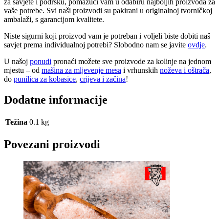
za savjete i podršku, pomažući vam u odabiru najboljih proizvoda za
vaše potrebe. Svi naši proizvodi su pakirani u originalnoj tvorničkoj
ambalaži, s garancijom kvalitete.
Niste sigurni koji proizvod vam je potreban i voljeli biste dobiti naš
savjet prema individualnoj potrebi? Slobodno nam se javite
ovdje
.
U našoj
ponudi
pronaći možete sve proizvode za kolinje na jednom
mjestu – od
mašina za mljevenje mesa
i vrhunskih
noževa i oštrača
,
do
punilica za kobasice
,
crijeva i začina
!
Dodatne informacije
Težina
0.1 kg
Povezani proizvodi