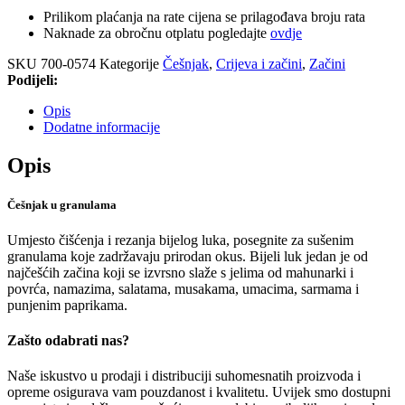
Prilikom plaćanja na rate cijena se prilagođava broju rata
Naknade za obročnu otplatu pogledajte
ovdje
SKU
700-0574
Kategorije
Češnjak
,
Crijeva i začini
,
Začini
Podijeli:
Opis
Dodatne informacije
Opis
Češnjak u granulama
Umjesto čišćenja i rezanja bijelog luka, posegnite za sušenim
granulama koje zadržavaju prirodan okus. Bijeli luk jedan je od
najčešćih začina koji se izvrsno slaže s jelima od mahunarki i
povrća, namazima, salatama, musakama, umacima, sarmama i
punjenim paprikama.
Zašto odabrati nas?
Naše iskustvo u prodaji i distribuciji suhomesnatih proizvoda i
opreme osigurava vam pouzdanost i kvalitetu. Uvijek smo dostupni