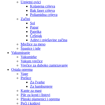
Umjetni ovici
Kolagena crijeva
Bak faser crijeva
Poliamidna crijeva
Začini
Sol
Papar
Paprika
Češnjak
Aditvi i mješavine začina
Mrežice za meso
Špagice i igle
Vakumiranje
Vakumirke
Vakum vrećice
Vrećice za duboko zamrzavanje
Ostala oprema
Vage
Prešice
Za čvarke
Za hamburgere
Kante za mast
Pile za kosti i listovi
Plinski plamenici i oprema
Peći i kotlovi