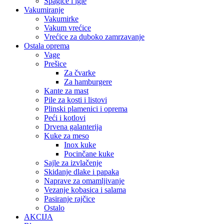
Špagice i igle
Vakumiranje
Vakumirke
Vakum vrećice
Vrećice za duboko zamrzavanje
Ostala oprema
Vage
Prešice
Za čvarke
Za hamburgere
Kante za mast
Pile za kosti i listovi
Plinski plamenici i oprema
Peći i kotlovi
Drvena galanterija
Kuke za meso
Inox kuke
Pocinčane kuke
Sajle za izvlačenje
Skidanje dlake i papaka
Naprave za omamljivanje
Vezanje kobasica i salama
Pasiranje rajčice
Ostalo
AKCIJA