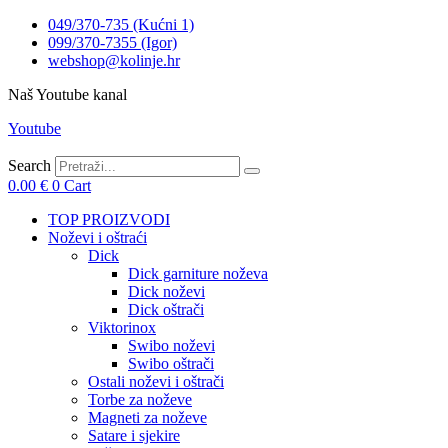
049/370-735 (Kućni 1)
099/370-7355 (Igor)
webshop@kolinje.hr
Naš Youtube kanal
Youtube
Search
0.00
€
0
Cart
TOP PROIZVODI
Noževi i oštraći
Dick
Dick garniture noževa
Dick noževi
Dick oštrači
Viktorinox
Swibo noževi
Swibo oštrači
Ostali noževi i oštrači
Torbe za noževe
Magneti za noževe
Satare i sjekire