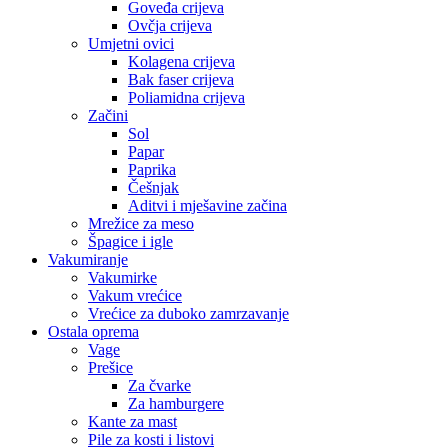
Goveđa crijeva
Ovčja crijeva
Umjetni ovici
Kolagena crijeva
Bak faser crijeva
Poliamidna crijeva
Začini
Sol
Papar
Paprika
Češnjak
Aditvi i mješavine začina
Mrežice za meso
Špagice i igle
Vakumiranje
Vakumirke
Vakum vrećice
Vrećice za duboko zamrzavanje
Ostala oprema
Vage
Prešice
Za čvarke
Za hamburgere
Kante za mast
Pile za kosti i listovi