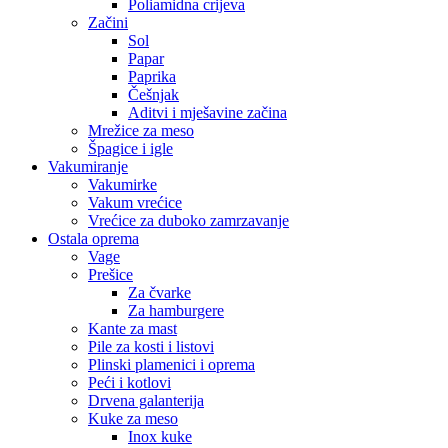
Poliamidna crijeva
Začini
Sol
Papar
Paprika
Češnjak
Aditvi i mješavine začina
Mrežice za meso
Špagice i igle
Vakumiranje
Vakumirke
Vakum vrećice
Vrećice za duboko zamrzavanje
Ostala oprema
Vage
Prešice
Za čvarke
Za hamburgere
Kante za mast
Pile za kosti i listovi
Plinski plamenici i oprema
Peći i kotlovi
Drvena galanterija
Kuke za meso
Inox kuke