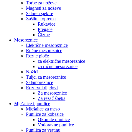
Torbe za noževe
Magneti za noževe
Satare i sjekire
Zaštitna oprema
Rukavice
Pregače
Čizme
Mesoreznice
Elekrične mesoreznice
Ručne mesoreznice
Rezne ploče
za električne mesoreznice
za ručne mesoreznice
Nožići
Tuljci za mesoreznice
Salamoreznice
Rezervni dijelovi
Za mesoreznice
Za rezač špeka
Mješalice i punilice
Mješalice za meso
Punilice za kobasice
Okomite punilice
Vodoravne punilice
Punilica za vratinu