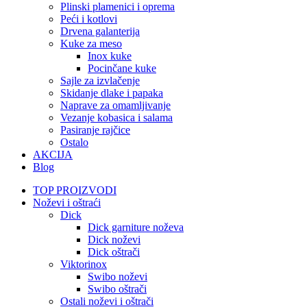
Plinski plamenici i oprema
Peći i kotlovi
Drvena galanterija
Kuke za meso
Inox kuke
Pocinčane kuke
Sajle za izvlačenje
Skidanje dlake i papaka
Naprave za omamljivanje
Vezanje kobasica i salama
Pasiranje rajčice
Ostalo
AKCIJA
Blog
TOP PROIZVODI
Noževi i oštraći
Dick
Dick garniture noževa
Dick noževi
Dick oštrači
Viktorinox
Swibo noževi
Swibo oštrači
Ostali noževi i oštrači