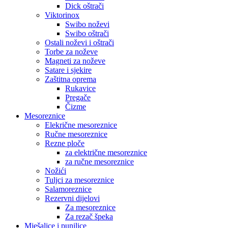
Dick oštrači
Viktorinox
Swibo noževi
Swibo oštrači
Ostali noževi i oštrači
Torbe za noževe
Magneti za noževe
Satare i sjekire
Zaštitna oprema
Rukavice
Pregače
Čizme
Mesoreznice
Elekrične mesoreznice
Ručne mesoreznice
Rezne ploče
za električne mesoreznice
za ručne mesoreznice
Nožići
Tuljci za mesoreznice
Salamoreznice
Rezervni dijelovi
Za mesoreznice
Za rezač špeka
Mješalice i punilice