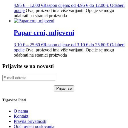
4.95
€
–
12.00
€
Raspon cijena: od 4.95 € do 12.00 €
Odaberi
opcije
Ovaj proizvod ima više varijanti. Opcije se mogu
odabrati na stranici proizvoda
Papar crni, mljeveni
3.10
€
–
25.60
€
Raspon cijena: od 3.10 € do 25.60 €
Odaberi
opcije
Ovaj proizvod ima više varijanti. Opcije se mogu
odabrati na stranici proizvoda
Prijavite se na novosti
Trgovina Plod
O nama
Kontakt
Pravila privatnosti
Opći uvjeti poslovanja