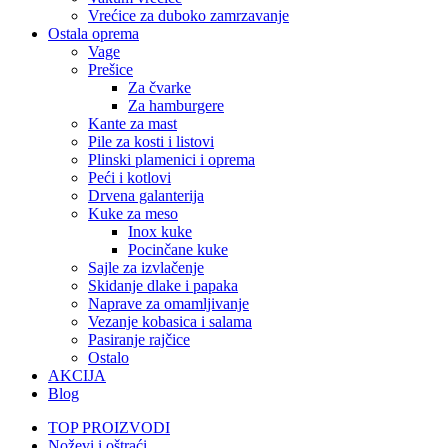
Vrećice za duboko zamrzavanje
Ostala oprema
Vage
Prešice
Za čvarke
Za hamburgere
Kante za mast
Pile za kosti i listovi
Plinski plamenici i oprema
Peći i kotlovi
Drvena galanterija
Kuke za meso
Inox kuke
Pocinčane kuke
Sajle za izvlačenje
Skidanje dlake i papaka
Naprave za omamljivanje
Vezanje kobasica i salama
Pasiranje rajčice
Ostalo
AKCIJA
Blog
TOP PROIZVODI
Noževi i oštraći