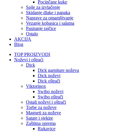
Pocinčane kuke
Sajle za izvlačenje
Skidanje dlake i papaka
Naprave za omamljivanje
Vezanje kobasica i salama
Pasiranje rajčice
Ostalo
AKCIJA
Blog
TOP PROIZVODI
Noževi i oštraći
Dick
Dick garniture noževa
Dick noževi
Dick oštrači
Viktorinox
Swibo noževi
Swibo oštrači
Ostali noževi i oštrači
Torbe za noževe
Magneti za noževe
Satare i sjekire
Zaštitna oprema
Rukavice