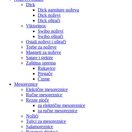
Dick
Dick garniture noževa
Dick noževi
Dick oštrači
Viktorinox
Swibo noževi
Swibo oštrači
Ostali noževi i oštrači
Torbe za noževe
Magneti za noževe
Satare i sjekire
Zaštitna oprema
Rukavice
Pregače
Čizme
Mesoreznice
Elekrične mesoreznice
Ručne mesoreznice
Rezne ploče
za električne mesoreznice
za ručne mesoreznice
Nožići
Tuljci za mesoreznice
Salamoreznice
Rezervni dijelovi