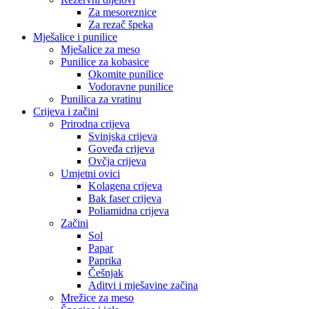
Za mesoreznice
Za rezač špeka
Mješalice i punilice
Mješalice za meso
Punilice za kobasice
Okomite punilice
Vodoravne punilice
Punilica za vratinu
Crijeva i začini
Prirodna crijeva
Svinjska crijeva
Goveđa crijeva
Ovčja crijeva
Umjetni ovici
Kolagena crijeva
Bak faser crijeva
Poliamidna crijeva
Začini
Sol
Papar
Paprika
Češnjak
Aditvi i mješavine začina
Mrežice za meso