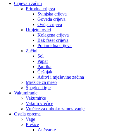
Crijeva i začini
Prirodna crijeva
Svinjska crijeva
Goveđa crijeva
Ovčja crijeva
Umjetni ovici
Kolagena crijeva
Bak faser crijeva
Poliamidna crijeva
Začini
Sol
Papar
Paprika
Češnjak
Aditvi i mješavine začina
Mrežice za meso
Špagice i igle
Vakumiranje
Vakumirke
Vakum vrećice
Vrećice za duboko zamrzavanje
Ostala oprema
Vage
Prešice
Za čvarke