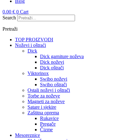
Blog
0.00
€
0
Cart
Search
Pretraži
TOP PROIZVODI
Noževi i oštraći
Dick
Dick garniture noževa
Dick noževi
Dick oštrači
Viktorinox
Swibo noževi
Swibo oštrači
Ostali noževi i oštrači
Torbe za noževe
Magneti za noževe
Satare i sjekire
Zaštitna oprema
Rukavice
Pregače
Čizme
Mesoreznice