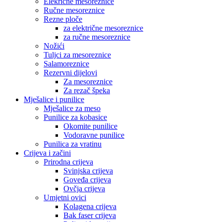
Elekrične mesoreznice
Ručne mesoreznice
Rezne ploče
za električne mesoreznice
za ručne mesoreznice
Nožići
Tuljci za mesoreznice
Salamoreznice
Rezervni dijelovi
Za mesoreznice
Za rezač špeka
Mješalice i punilice
Mješalice za meso
Punilice za kobasice
Okomite punilice
Vodoravne punilice
Punilica za vratinu
Crijeva i začini
Prirodna crijeva
Svinjska crijeva
Goveđa crijeva
Ovčja crijeva
Umjetni ovici
Kolagena crijeva
Bak faser crijeva