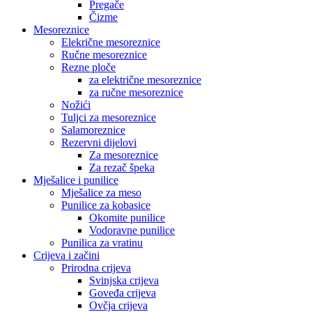
Pregače
Čizme
Mesoreznice
Elekrične mesoreznice
Ručne mesoreznice
Rezne ploče
za električne mesoreznice
za ručne mesoreznice
Nožići
Tuljci za mesoreznice
Salamoreznice
Rezervni dijelovi
Za mesoreznice
Za rezač špeka
Mješalice i punilice
Mješalice za meso
Punilice za kobasice
Okomite punilice
Vodoravne punilice
Punilica za vratinu
Crijeva i začini
Prirodna crijeva
Svinjska crijeva
Goveđa crijeva
Ovčja crijeva