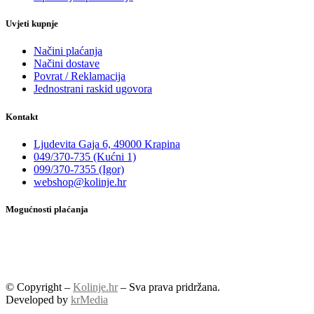
Uvjeti kupnje
Načini plaćanja
Načini dostave
Povrat / Reklamacija
Jednostrani raskid ugovora
Kontakt
Ljudevita Gaja 6, 49000 Krapina
049/370-735 (Kućni 1)
099/370-7355 (Igor)
webshop@kolinje.hr
Mogućnosti plaćanja
© Copyright –
Kolinje.hr
– Sva prava pridržana.
Developed by
krMedia