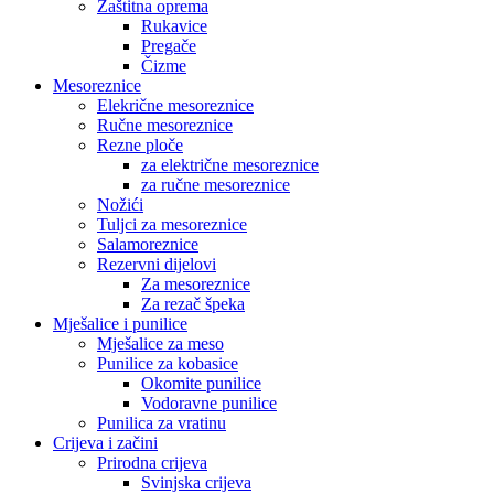
Zaštitna oprema
Rukavice
Pregače
Čizme
Mesoreznice
Elekrične mesoreznice
Ručne mesoreznice
Rezne ploče
za električne mesoreznice
za ručne mesoreznice
Nožići
Tuljci za mesoreznice
Salamoreznice
Rezervni dijelovi
Za mesoreznice
Za rezač špeka
Mješalice i punilice
Mješalice za meso
Punilice za kobasice
Okomite punilice
Vodoravne punilice
Punilica za vratinu
Crijeva i začini
Prirodna crijeva
Svinjska crijeva