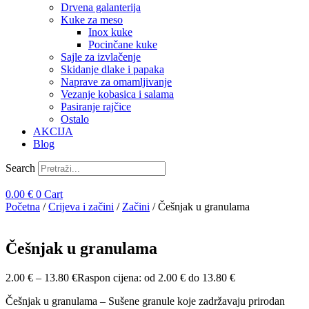
Drvena galanterija
Kuke za meso
Inox kuke
Pocinčane kuke
Sajle za izvlačenje
Skidanje dlake i papaka
Naprave za omamljivanje
Vezanje kobasica i salama
Pasiranje rajčice
Ostalo
AKCIJA
Blog
Search
0.00
€
0
Cart
Početna
/
Crijeva i začini
/
Začini
/ Češnjak u granulama
Češnjak u granulama
2.00
€
–
13.80
€
Raspon cijena: od 2.00 € do 13.80 €
Češnjak u granulama – Sušene granule koje zadržavaju prirodan