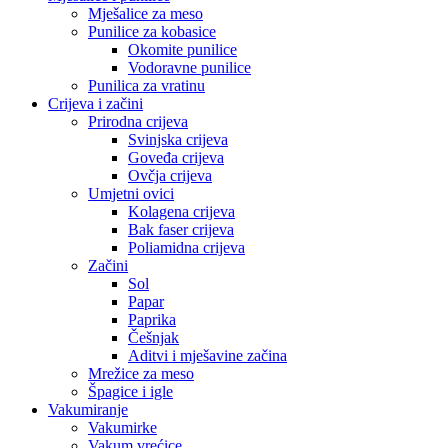
Mješalice za meso
Punilice za kobasice
Okomite punilice
Vodoravne punilice
Punilica za vratinu
Crijeva i začini
Prirodna crijeva
Svinjska crijeva
Goveđa crijeva
Ovčja crijeva
Umjetni ovici
Kolagena crijeva
Bak faser crijeva
Poliamidna crijeva
Začini
Sol
Papar
Paprika
Češnjak
Aditvi i mješavine začina
Mrežice za meso
Špagice i igle
Vakumiranje
Vakumirke
Vakum vrećice