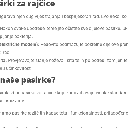
rki za rajčice
gurava njen dug vijek trajanja i besprijekoran rad. Evo nekoliko 
Nakon svake upotrebe, temeljito očistite sve dijelove pasirke. Uk
pljanje bakterija.
električne modele):
Redovito podmazujte pokretne dijelove pr
i rad.
ita:
Provjeravajte stanje noževa i sita te ih po potrebi zamijenite 
nu učinkovitost.
 naše pasirke?
k izbor pasirka za rajčice koje zadovoljavaju visoke standarde
še proizvode:
amo pasirke različitih kapaciteta i funkcionalnosti, prilagođene