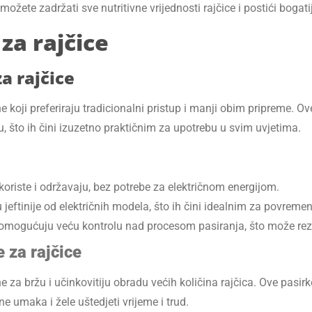
ožete zadržati sve nutritivne vrijednosti rajčice i postići bogati
 za rajčice
a rajčice
 koji preferiraju tradicionalni pristup i manji obim pripreme. O
ju, što ih čini izuzetno praktičnim za upotrebu u svim uvjetima.
oriste i održavaju, bez potrebe za električnom energijom.
jeftinije od električnih modela, što ih čini idealnim za povreme
omogućuju veću kontrolu nad procesom pasiranja, što može rezu
e za rajčice
ne za bržu i učinkovitiju obradu većih količina rajčica. Ove pasirk
ne umaka i žele uštedjeti vrijeme i trud.