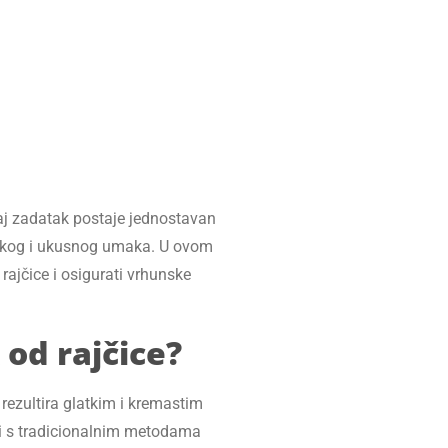
aj zadatak postaje jednostavan
 glatkog i ukusnog umaka. U ovom
ajčice i osigurati vrhunske
od rajčice?
rezultira glatkim i kremastim
bi s tradicionalnim metodama