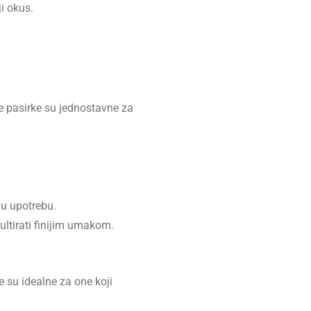
ji okus.
ve pasirke su jednostavne za
nu upotrebu.
ltirati finijim umakom.
e su idealne za one koji