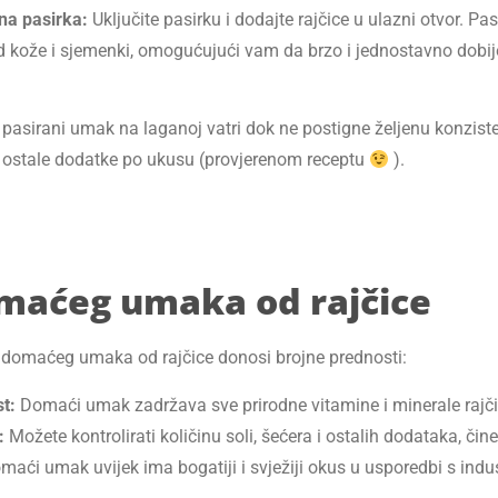
čna pasirka:
Uključite pasirku i dodajte rajčice u ulazni otvor. Pa
 kože i sjemenki, omogućujući vam da brzo i jednostavno dobij
pasirani umak na laganoj vatri dok ne postigne željenu konzisten
i ostale dodatke po ukusu (provjerenom receptu
).
maćeg umaka od rajčice
u domaćeg umaka od rajčice donosi brojne prednosti:
st:
Domaći umak zadržava sve prirodne vitamine i minerale rajči
:
Možete kontrolirati količinu soli, šećera i ostalih dodataka, čin
aći umak uvijek ima bogatiji i svježiji okus u usporedbi s indu