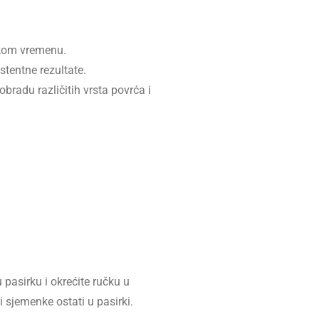
atkom vremenu.
tentne rezultate.
adu različitih vrsta povrća i
u pasirku i okrećite ručku u
i sjemenke ostati u pasirki.