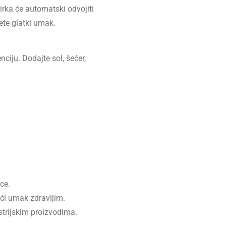
sirka će automatski odvojiti
ete glatki umak.
ciju. Dodajte sol, šećer,
ce.
eći umak zdravijim.
strijskim proizvodima.