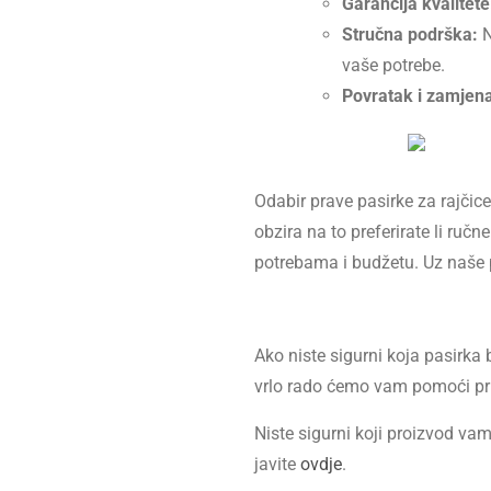
Garancija kvalitete
Stručna podrška:
N
vaše potrebe.
Povratak i zamjen
Odabir prave pasirke za rajčic
obzira na to preferirate li ru
potrebama i budžetu. Uz naše 
Ako niste sigurni koja pasirka
vrlo rado ćemo vam pomoći pri
Niste sigurni koji proizvod vam
javite
ovdje
.