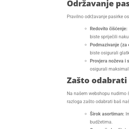
Održavanje pasi
Pravilno održavanje pasirke osi
Redovito čišćenje:
biste spriječili naku
Podmazivanje (za 
biste osigurali glatk
Provjera noževa i s
osigurali maksimal
Zašto odabrati
Na našem webshopu nudimo širo
razloga zašto odabrati baš na
Širok asortiman:
Im
budžetima.