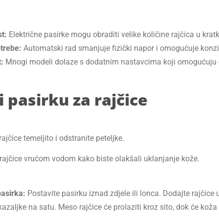
st:
Električne pasirke mogu obraditi velike količine rajčica u kr
trebe:
Automatski rad smanjuje fizički napor i omogućuje konzis
:
Mnogi modeli dolaze s dodatnim nastavcima koji omogućuju obr
i pasirku za rajčice
rajčice temeljito i odstranite peteljke.
 rajčice vrućom vodom kako biste olakšali uklanjanje kože.
asirka:
Postavite pasirku iznad zdjele ili lonca. Dodajte rajčice 
azaljke na satu. Meso rajčice će prolaziti kroz sito, dok će koža 