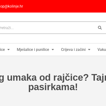
op@kolinje.hr
ice
Mješalice i punilice
Crijeva i začini
Vaku
 umaka od rajčice? Tajn
pasirkama!