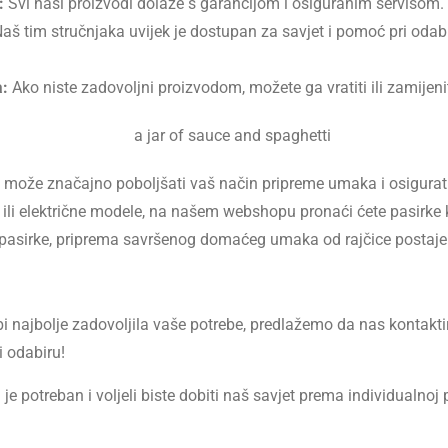
:
Svi naši proizvodi dolaze s garancijom i osiguranim servisom.
aš tim stručnjaka uvijek je dostupan za savjet i pomoć pri odab
a:
Ako niste zadovoljni proizvodom, možete ga vratiti ili zamijen
e može značajno poboljšati vaš način pripreme umaka i osigurati
čne ili električne modele, na našem webshopu pronaći ćete pasirk
pasirke, priprema savršenog domaćeg umaka od rajčice postaje 
 bi najbolje zadovoljila vaše potrebe, predlažemo da nas kontakti
 odabiru!
 je potreban i voljeli biste dobiti naš savjet prema individualn