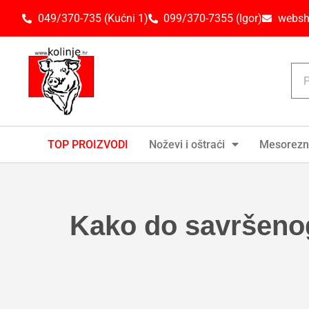
049/370-735 (Kućni 1)
099/370-7355 (Igor)
websh
TOP PROIZVODI
Noževi i oštraći
Mesorezn
Kako do savršenog