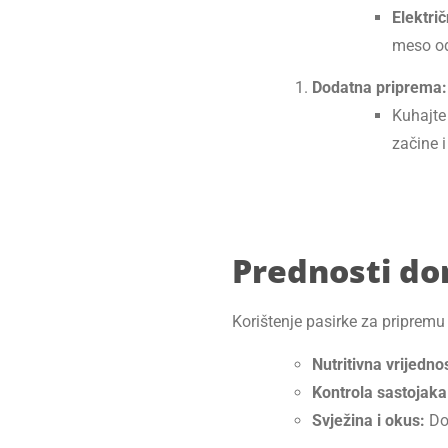
Elektri
meso od
Dodatna priprema:
Kuhajte 
začine 
Prednosti do
Korištenje pasirke za priprem
Nutritivna vrijedno
Kontrola sastojaka
Svježina i okus:
Dom