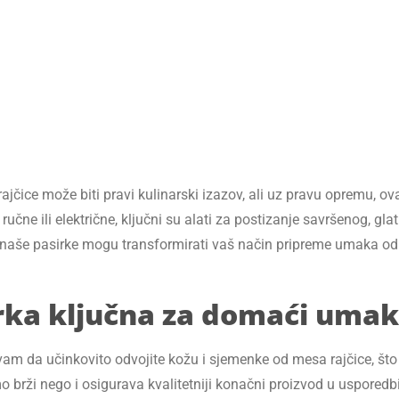
čice može biti pravi kulinarski izazov, ali uz pravu opremu, ov
lo ručne ili električne, ključni su alati za postizanje savršenog,
 naše pasirke mogu transformirati vaš način pripreme umaka od r
rka ključna za domaći umak 
am da učinkovito odvojite kožu i sjemenke od mesa rajčice, što 
 brži nego i osigurava kvalitetniji konačni proizvod u uspored