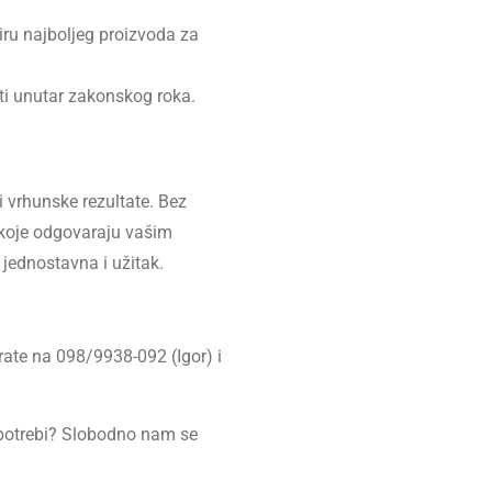
iru najboljeg proizvoda za
iti unutar zakonskog roka.
 vrhunske rezultate. Bez
e koje odgovaraju vašim
jednostavna i užitak.
rate na 098/9938-092 (Igor) i
oj potrebi? Slobodno nam se